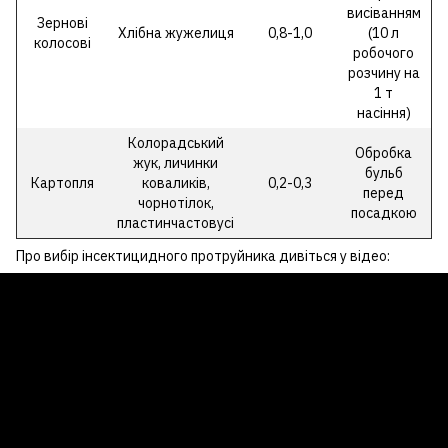
висіванням
Зернові
Хлібна жужелиця
0,8-1,0
(10 л
колосові
робочого
розчину на
1 т
насіння)
Колорадський
Обробка
жук, личинки
бульб
Картопля
коваликів,
0,2-0,3
перед
чорнотілок,
посадкою
пластинчастовусі
Про вибір інсектицидного протруйника дивіться у відео: