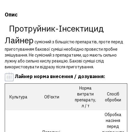
Опис
Протруйник-Інсектицид
Лайнер
сумісний з більшістю препаратів, проте перед
приготуванням бакової суміші необхідно провести пробне
змішування. Не сумісний з препаратами, що мають сильно
лужну або сильно кислу реакцію. Бакові суміші слід
використовувати відразу після приготування.
Лайнер норма внесення / дозування:
Норма
витрати
Спосіб
Культура
Об'єкти
препарату,
обробки
л / т
Обробка
насіння
перед