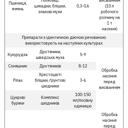
Попелиці,
висіванням
Пшениця,
цикадки, блішки,
0,3-0,6
(10 л
ячмінь
злакові мухи
робочого
розчину на
1 т
насіння)
Препарати з ідентичною діючою речовиною
використовують на наступних культурах
Дротяники,
Кукурудза
5-9
шведська муха
Соняшник
Дротяників
8-12
Обробка
Хрестоцвіті
насіння
Ріпак
блішки, ґрунтові
3-6
перед
шкідники
висіванням
100-150
Цукрові
Комплекс
мл/посівну
буряки
шкідників
одиницю
Обробка
насіння
перед