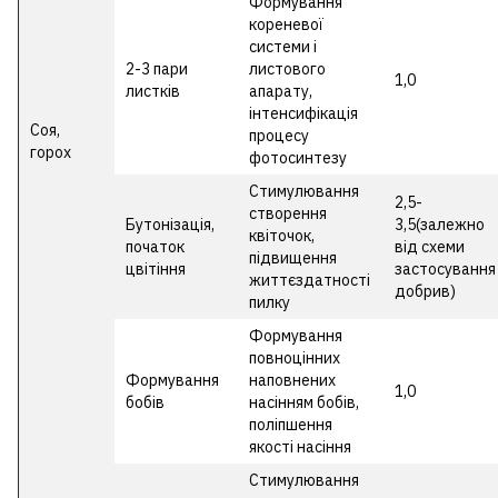
Формування
кореневої
системи і
2-3 пари
листового
1,0
листків
апарату,
інтенсифікація
Соя,
процесу
горох
фотосинтезу
Стимулювання
2,5-
створення
Бутонізація,
3,5(залежно
квіточок,
початок
від схеми
підвищення
цвітіння
застосування
життєздатності
добрив)
пилку
Формування
повноцінних
Формування
наповнених
1,0
бобів
насінням бобів,
поліпшення
якості насіння
Стимулювання