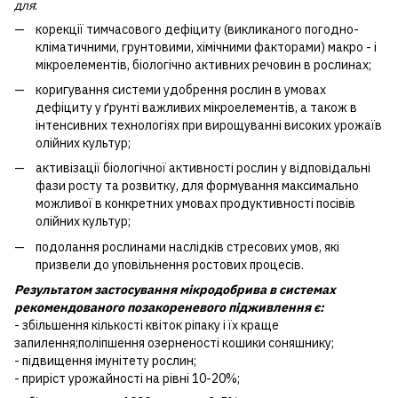
для
:
корекції тимчасового дефіциту (викликаного погодно-
кліматичними, грунтовими, хімічними факторами) макро - і
мікроелементів, біологічно активних речовин в рослинах;
коригування системи удобрення рослин в умовах
дефіциту у ґрунті важливих мікроелементів, а також в
інтенсивних технологіях при вирощуванні високих урожаїв
олійних культур;
активізації біологічної активності рослин у відповідальні
фази росту та розвитку, для формування максимально
можливої в конкретних умовах продуктивності посівів
олійних культур;
подолання рослинами наслідків стресових умов, які
призвели до уповільнення ростових процесів.
Результатом застосування мікродобрива в системах
рекомендованого позакореневого підживлення є:
- збільшення кількості квіток ріпаку і їх краще
запилення;поліпшення озерненості кошики соняшнику;
- підвищення імунітету рослин;
- приріст урожайності на рівні 10-20%;