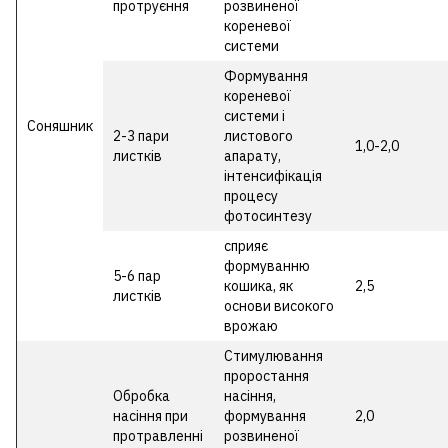
протруєння
розвиненої
кореневої
системи
Формування
кореневої
системи і
Соняшник
2-3 пари
листового
1,0-2,0
листків
апарату,
інтенсифікація
процесу
фотосинтезу
сприяє
формуванню
5-6 пар
кошика, як
2,5
листків
основи високого
врожаю
Стимулювання
проростання
Обробка
насіння,
насіння при
формування
2,0
протравленні
розвиненої