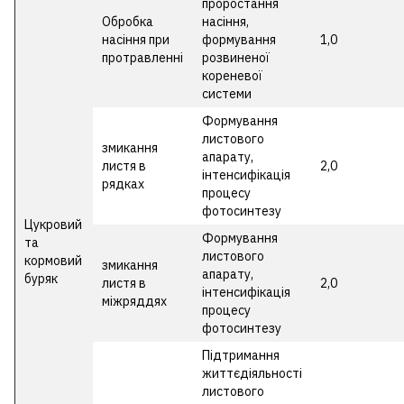
проростання
Обробка
насіння,
насіння при
формування
1,0
протравленні
розвиненої
кореневої
системи
Формування
листового
змикання
апарату,
листя в
2,0
інтенсифікація
рядках
процесу
фотосинтезу
Цукровий
Формування
та
листового
кормовий
змикання
апарату,
буряк
листя в
2,0
інтенсифікація
міжряддях
процесу
фотосинтезу
Підтримання
життєдіяльності
листового