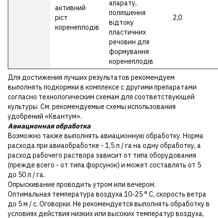
апарату,
активний
поліпшення
ріст
2,0
відтоку
коренеплодів
пластичних
речовин для
формування
коренеплодів
Для достижения лучших результатов рекомендуем
выполнять подкормки в комплексе с другими препаратами
согласно технологическим схемам для соответствующей
культуры. См. рекомендуемые схемы использования
удобрений «Квантум».
Авиационная обработка
Возможно также выполнять авиационную обработку. Норма
расхода при авиаобработке - 1,5 л / га на одну обработку, а
расход рабочего раствора зависит от типа оборудования
(прежде всего - от типа форсунок) и может составлять от 5
до 50 л / га.
Опрыскивание проводить утром или вечером.
Оптимальная температура воздуха 10-25 ° С, скорость ветра
до 5 м / с. Оговорки. Не рекомендуется выполнять обработку в
условиях действия низких или высоких температур воздуха,