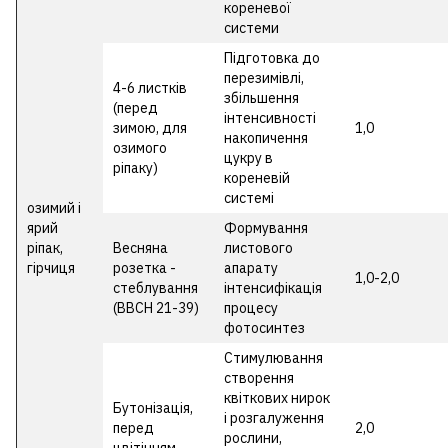
кореневої
системи
Підготовка до
перезимівлі,
4-6 листків
збільшення
(перед
інтенсивності
зимою, для
1,0
накопичення
озимого
цукру в
ріпаку)
кореневій
системі
озимий і
ярий
Формування
ріпак,
Весняна
листового
гірчиця
розетка -
апарату
1,0-2,0
стеблування
інтенсифікація
(ВВСН 21-39)
процесу
фотосинтез
Стимулювання
створення
квіткових нирок
Бутонізація,
і розгалуження
перед
2,0
рослини,