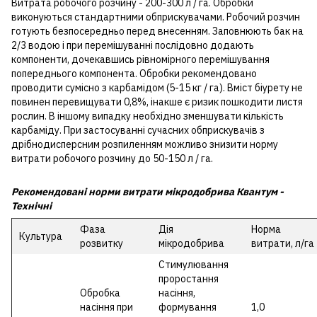
Витрата робочого розчину - 200-300 л / га. Обробки
виконуються стандартними обприскувачами. Робочий розчин
готують безпосередньо перед внесенням. Заповнюють бак на
2/3 водою і при перемішуванні послідовно додають
компоненти, дочекавшись рівномірного перемішування
попереднього компонента. Обробки рекомендовано
проводити сумісно з карбамідом (5-15 кг / га). Вміст біурету не
повинен перевищувати 0,8%, інакше є ризик пошкодити листя
рослин. В іншому випадку необхідно зменшувати кількість
карбаміду. При застосуванні сучасних обприскувачів з
дрібнодисперсним розпиленням можливо знизити норму
витрати робочого розчину до 50-150 л / га.
Рекомендовані норми витрати мікродобрива Квантум -
Технічні
Фаза
Дія
Норма
Культура
розвитку
мікродобрива
витрати, л/га
Стимулювання
проростання
Обробка
насіння,
насіння при
формування
1,0