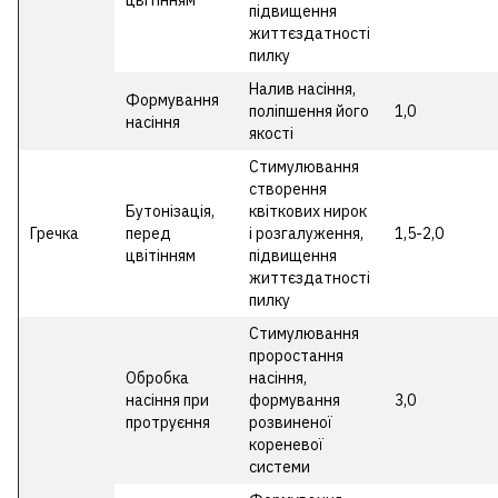
цвітінням
підвищення
життєздатності
пилку
Налив насіння,
Формування
поліпшення його
1,0
насіння
якості
Стимулювання
створення
Бутонізація,
квіткових нирок
Гречка
перед
і розгалуження,
1,5-2,0
цвітінням
підвищення
життєздатності
пилку
Стимулювання
проростання
Обробка
насіння,
насіння при
формування
3,0
протруєння
розвиненої
кореневої
системи