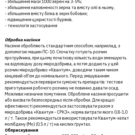
- збільшення маси 1000 зерен на 3-5%;
- збільшення наповненості зерна та вмісту олії в ньому,
- збільшення вмісту білка в зерні бобових;
- підвищення цукристості буряків.
- технологія застосування
Обробка насіння
Насіння обробляють стандартним способом, наприклад, з
допомогою машин ПС-10. Спочатку готують розчин
протруйника, при цьому початкову кількість води зменшують
на відповідну дозу мікродобрива, а потім додають у цей
розчин мікродобриво «Квантум», доводячи таким чином
кінцевий об'єм до номінального. Перед змішуванням
рекомендується перевірити сумісність препаратів: тестове
приготування робочого розчину не повинно давати осад.
Можливе незначне помутніння. Оброблене насіння просушити
або висівати безпосередньо після обробки. Для кращої
ефективності рекомендується застосовувати разом з
мікродобрива «Квантум - СРКЗ», норма витрати якого 0,8-1,0
л / т. Також рекомендується використовувати Квантум-хелат
молібдену (Мо) (0,5 л / т) на кислих ґрунтах.
Обприскування