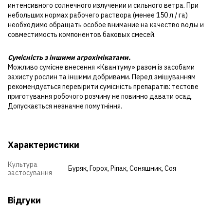
интенсивного солнечного излучении и сильного ветра. При
небольших нормах рабочего раствора (менее 150 л / га)
необходимо обращать особое внимание на качество воды и
совместимость компонентов баковых смесей.
Сумісність з іншими агрохімікатами.
Можливо сумісне внесення «Квантуму» разом із засобами
захисту рослин та іншими добривами. Перед змішуванням
рекомендується перевірити сумісність препаратів: тестове
приготування робочого розчину не повинно давати осад.
Допускається незначне помутніння.
Характеристики
Культура
Буряк
,
Горох
,
Ріпак
,
Соняшник
,
Соя
застосування
Відгуки