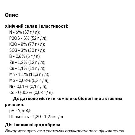
Опис
Хімічний склад і властивості:
N - 6% (57 г / л);
P2O5 - 5% (52 г / л);
K2O - 8% (77 г / л);
SO3 - 3% (30 г / л);
B - 0,6% (6 г / л);
Zn - 1,2% (12 г / л);
Cu - 1,1% (11 г / л);
Mn - 1,1% (11,3 г / л);
Mo - 0,03% (0,3 г / л);
Ni - 0,01% (0,1 г / л);
Co - 0,003% (0,03 г / л).
Додатково містить комплекс біологічно активних
речовин.
pH - 7,5-8,5
Щільність - 1,20 - 1,25 кг / л
Дія і вплив мікродобрива
Використовується в системах позакореневого підживлення