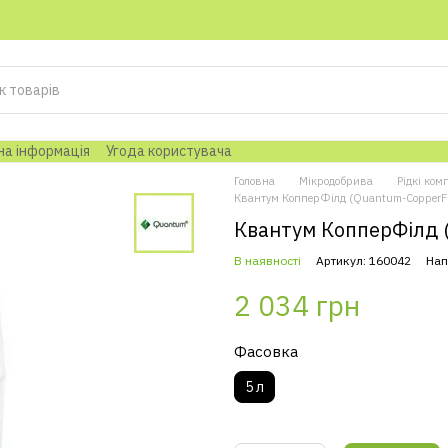
на інформація
Угода користувача
Головна
Мікродобрива
Рідкі ком
Квантум КопперФілд (Quantum-CopperFie
Квантум КопперФілд (
В наявності
Артикул: 160042
Нап
2 034 грн
Фасовка
5 л