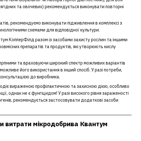
-ягідних та овочевих) рекомендується виконувати повторні
атів, рекомендуємо виконувати підживлення в комплексі з
хнологічними схемами для відповідної культури.
тум КопперФілд разом із засобами захисту рослин та іншими
вмісних препаратів та продуктів, які утворюють кислу
черпними та враховуючи широкий спектр можливих варіантів
можливе його використання в інший спосіб. У разі потреби,
консультацією до виробника.
одіє вираженою профілактичною та захисною дією, особливо
ції, однак не є фунгіцидом! У разі високого рівня зараженості
огенів, рекомендується застосовувати додаткові засоби
и витрати мікродобрива Квантум