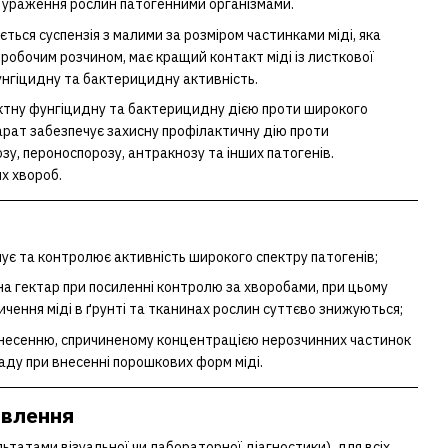
д ураження рослин патогенними організмами.
ться суспензія з малими за розміром частинками міді, яка
 робочим розчином, має кращий контакт міді із листкової
унгіцидну та бактерицидну активність.
тну фунгіцидну та бактерицидну дією проти широкого
арат забезпечує захисну профілактичну дію проти
зу, пероноспорозу, антракнозу та інших патогенів.
х хвороб.
ує та контролює активність широкого спектру патогенів;
на гектар при посиленні контролю за хворобами, при цьому
ичення міді в ґрунті та тканинах рослин суттєво знижуються;
анесенню, спричиненому концентрацією нерозчинних частинок
аду при внесенні порошкових форм міді.
ивлення
льтатами візуальної чи лабораторної діагностики), для всіх