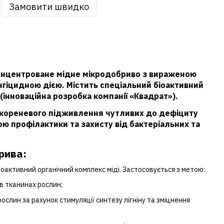
Замовити швидко
онцентроване мідне мікродобриво з вираженою
гіцидною дією. Містить спеціальний біоактивний
(інноваційна розробка компанії «Квадрат»).
кореневого підживлення чутливих до дефіциту
ою профілактики та захисту від бактеріальних та
рива:
іоактивний органічний комплекс міді. Застосовується з метою:
в тканинах рослин;
ослин за рахунок стимуляції синтезу лігніну та зміцнення