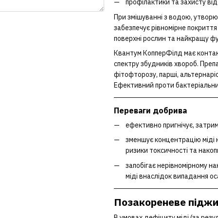
профілактики та захисту ві
При змішуванні з водою, утворює
забезпечує рівномірне покриття
поверхні рослин та найкращу ф
Квантум КопперФілд має контак
спектру збудників хвороб. Преп
фітофторозу, парші, альтернаріо
Ефективний проти бактеріальни
Переваги добрива
ефективно пригнічує, затрим
зменшує концентрацію міді 
ризики токсичності та накоп
запобігає нерівномірному н
міді внаслідок випадання ос
Позакореневе підж
В умовах дефіциту міді (за резу