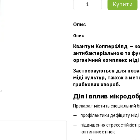
Купити
Опис
Опис
Квантум КопперФілд – к
антибактеріальною та фун
органічний комплекс міді 
Застосовуються для поза
міді культур, також з мет
грибкових хвороб.
ю
Дія і вплив мікродоб
Препарат містить спеціальний б
профілактики дефіциту міді 
підвищення стресостійкісті р
клітинних стінок;