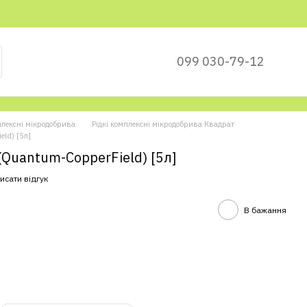
099 030-79-12
плексні мікродобрива
Рідкі комплексні мікродобрива Квадрат
ld) [5л]
Quantum-CopperField) [5л]
исати відгук
В бажання