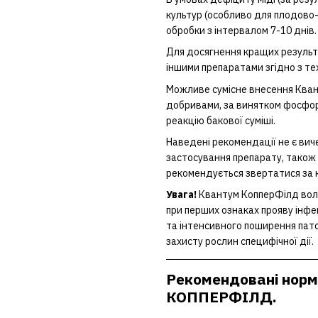
культур (особливо для плодово
обробки з інтервалом 7-10 днів.
Для досягнення кращих результ
іншими препаратами згідно з те
Можливе сумісне внесення Кван
добривами, за винятком фосфоро
реакцію бакової суміші.
Наведені рекомендації не є ви
застосування препарату, також 
рекомендується звертатися за 
Увага!
Квантум КопперФілд вол
при перших ознаках прояву інфек
та інтенсивного поширення пат
захисту рослин специфічної дії.
Рекомендовані норм
КОППЕРФІЛД.