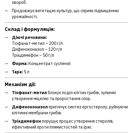
хвороб.
Продовжує вегетацію культур, що сприяє підвищенню
урожайності.
Склад і формуляція:
Діючі речовини:
Тіофанат-метил – 200 г/л
Дифеноконазол – 120 г/л
Тріадимефон – 50 г/л
Форма:
Концентрат суспензії
Тара:
5 л
Механізм дії:
Тіофанат-метил
блокує поділ клітин грибів, зупиняє
утворення міцелію та проростання спор.
Дифеноконазол
пригнічує синтез ергостеролу, руйнуючи
клітинні мембрани грибів.
Тріадимефон
порушує процес утворення стеролів,
ефективний проти плямистостей та іржі.