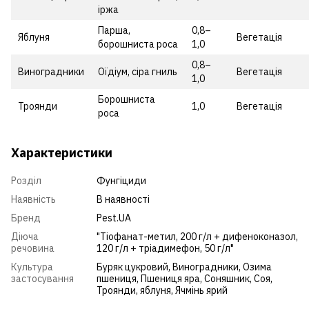
іржа
Парша,
0,8–
Яблуня
Вегетація
борошниста роса
1,0
0,8–
Виноградники
Оїдіум, сіра гниль
Вегетація
1,0
Борошниста
Троянди
1,0
Вегетація
роса
Характеристики
Розділ
Фунгіциди
Наявність
В наявності
Бренд
Pest.UA
Діюча
"Тіофанат-метил, 200 г/л + дифеноконазол,
речовина
120 г/л + тріадимефон, 50 г/л"
Культура
Буряк цукровий
,
Виноградники
,
Озима
застосування
пшениця
,
Пшениця яра
,
Соняшник
,
Соя
,
Троянди
,
яблуня
,
Ячмінь ярий