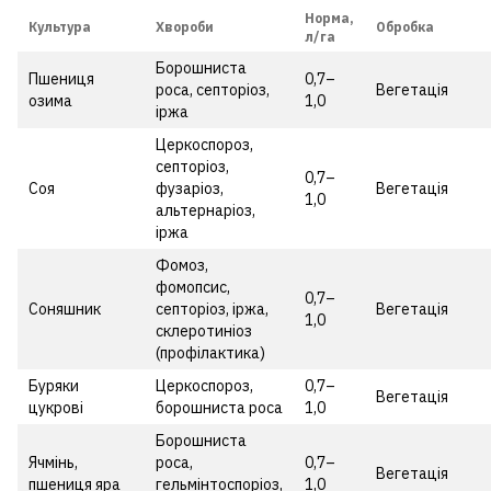
Норма,
Культура
Хвороби
Обробка
л/га
Борошниста
Пшениця
0,7–
роса, септоріоз,
Вегетація
озима
1,0
іржа
Церкоспороз,
септоріоз,
0,7–
Соя
фузаріоз,
Вегетація
1,0
альтернаріоз,
іржа
Фомоз,
фомопсис,
0,7–
Соняшник
септоріоз, іржа,
Вегетація
1,0
склеротиніоз
(профілактика)
Буряки
Церкоспороз,
0,7–
Вегетація
цукрові
борошниста роса
1,0
Борошниста
Ячмінь,
роса,
0,7–
Вегетація
пшениця яра
гельмінтоспоріоз,
1,0