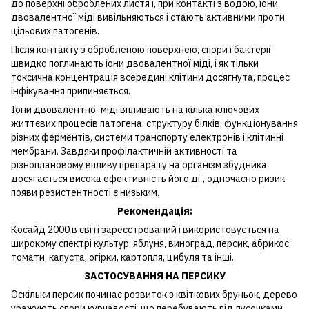
до поверхні оброблених листя і, при контакті з водою, іони
двовалентної міді вивільняються і стають активними проти
цільових патогенів.
Після контакту з обробленою поверхнею, спори і бактерії
швидко поглинають іони двовалентної міді, і як тільки
токсична концентрація всередині клітини досягнута, процес
інфікування припиняється.
Іони двовалентної міді впливають на кілька ключових
життєвих процесів патогена: структуру білків, функціонування
різних ферментів, системи транспорту електронів і клітинні
мембрани. Завдяки профілактичній активності та
різноплановому впливу препарату на організм збудника
досягається висока ефективність його дії, одночасно ризик
появи резистентності є низьким.
Рекомендація:
Косайд 2000 в світі зареєстрований і використовується на
широкому спектрі культур: яблуня, виноград, персик, абрикос,
томати, капуста, огірки, картопля, цибуля та інші.
ЗАСТОСУВАННЯ НА ПЕРСИКУ
Оскільки персик починає розвиток з квіткових бруньок, дерево
уражують спори курчавості, що перебувають під лусочками