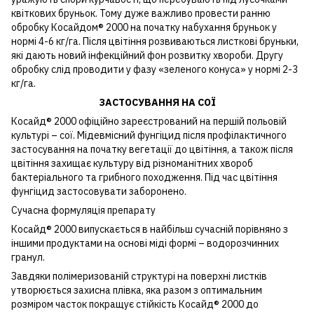
квіткових бруньок. Тому дуже важливо провести ранню
обробку Косайдом® 2000 на початку набухання бруньок у
нормі 4-6 кг/га. Після цвітіння розвиваються листкові бруньки,
які дають новий інфекційний фон розвитку хвороби. Другу
обробку слід проводити у фазу «зеленого конуса» у нормі 2-3
кг/га.
ЗАСТОСУВАННЯ НА СОЇ
Косайд® 2000 офіційно зареєстрований на першій польовій
культурі – сої. Мідевмісний фунгіцид після профілактичного
застосування на початку вегетації до цвітіння, а також після
цвітіння захищає культуру від різноманітних хвороб
бактеріального та грибного походження. Під час цвітіння
фунгіцид застосовувати заборонено.
Сучасна формуляція препарату
Косайд® 2000 випускається в найбільш сучасній порівняно з
іншими продуктами на основі міді формі – водорозчинних
гранул.
Завдяки полімеризованій структурі на поверхні листків
утворюється захисна плівка, яка разом з оптимальним
розміром часток покращує стійкість Косайд® 2000 до