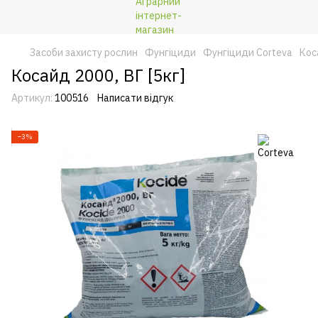
Засоби захисту рослин
Фунгіциди
Фунгіциди Corteva
Кос
Косайд 2000, ВГ [5кг]
Артикул:
100516
Написати відгук
−3%