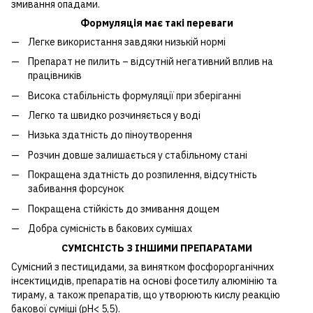
змивання опадами.
Формуляція має такі переваги
Легке використання завдяки низькій нормі
Препарат не пилить – відсутній негативний вплив на
працівників
Висока стабільність формуляції при зберіганні
Легко та швидко розчиняється у воді
Низька здатність до піноутворення
Розчин довше залишається у стабільному стані
Покращена здатність до розпилення, відсутність
забивання форсунок
Покращена стійкість до змивання дощем
Добра сумісність в бакових сумішах
СУМІСНІСТЬ З ІНШИМИ ПРЕПАРАТАМИ
Сумісний з пестицидами, за винятком фосфорорганічних
інсектицидів, препаратів на основі фосетилу алюмінію та
тираму, а також препаратів, що утворюють кислу реакцію
бакової суміші (рH< 5,5).