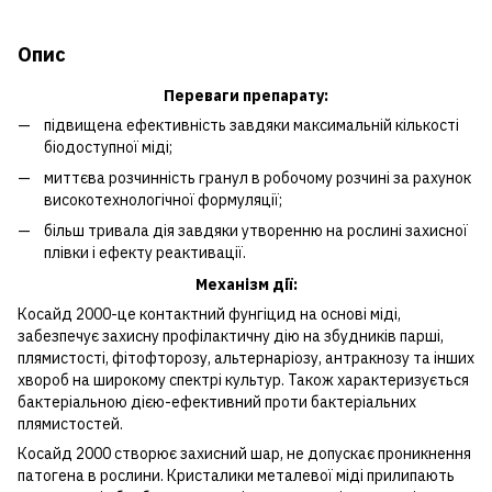
Опис
Переваги препарату:
підвищена ефективність завдяки максимальній кількості
біодоступної міді;
миттєва розчинність гранул в робочому розчині за рахунок
високотехнологічної формуляції;
більш тривала дія завдяки утворенню на рослині захисної
плівки і ефекту реактивації.
Механізм дії:
Косайд 2000-це контактний фунгіцид на основі міді,
забезпечує захисну профілактичну дію на збудників парші,
плямистості, фітофторозу, альтернаріозу, антракнозу та інших
хвороб на широкому спектрі культур. Також характеризується
бактеріальною дією-ефективний проти бактеріальних
плямистостей.
Косайд 2000 створює захисний шар, не допускає проникнення
патогена в рослини. Кристалики металевої міді прилипають