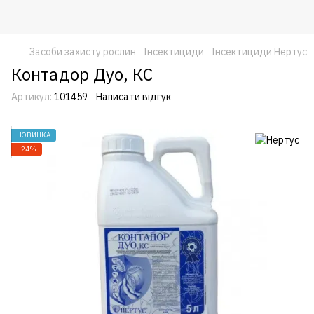
Засоби захисту рослин
Інсектициди
Інсектициди Нертус
Контадор Дуо, КС
Артикул:
101459
Написати відгук
НОВИНКА
−24%