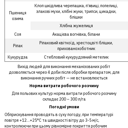
Клоп шкідлива черепашка, п’явиці, попелиці,
злакові мухи, хлібні жуки, трипси, цикадки,
Пшениця
блішки
озима
Хлібна жужелиця
Соя
Акацієва вогнівка, білани
Ріпаковий квіткоїд, хрестоцвіті блішки,
Ріпак
прихованохоботник
Кукурудза
Стебловий кукурудзяний метелик
Вихід людей для виконання механізованих робіт
дозволяється через 4 доби після обробки препаратом, для
виконання ручних робіт — не встановлюється
Норма витрати робочого розчину
Для польових культур норма витрати робочого розчину
складає 200 – 300 л/га
Погодні умови
Обприскування проводять в суху погоду, при температурі
повітря +12…+25°С та швидкості вітру до 3-5 м/с,
контролюючи при цьому рівномірне покриття робочим