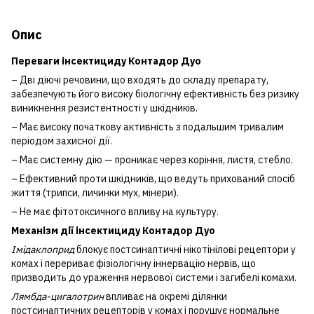
Опис
Переваги інсектициду Контадор Дуо
– Дві діючі речовини, що входять до складу препарату,
забезпечують його високу біологічну ефективність без ризику
виникнення резистентності у шкідників.
– Має високу початкову активність з подальшим тривалим
періодом захисної дії.
– Має системну дію — проникає через коріння, листя, стебло.
– Ефективний проти шкідників, що ведуть прихований спосіб
життя (трипси, личинки мух, мінери).
– Не має фітотоксичного впливу на культуру.
Механ
і
зм д
ії інсектициду Контадор Дуо
Імідаклоприд
блокує постсинаптичні нікотінілові рецептори у
комах і перериває фізіологічну іннервацію нервів, що
призводить до ураження нервової системи і загибелі комахи.
Лямбда-цигалотрин
впливає на окремі ділянки
постсинаптичних рецепторів у комах і порушує нормальне