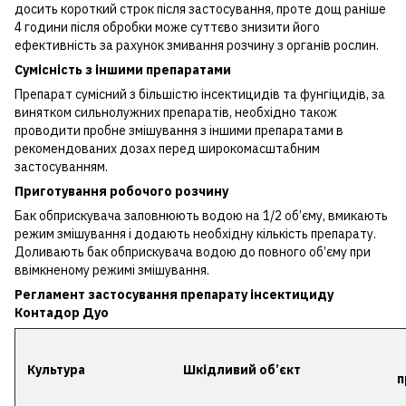
досить короткий строк після застосування, проте дощ раніше
4 години після обробки може суттєво знизити його
ефективність за рахунок змивання розчину з органів рослин.
Сумісність з іншими препаратами
Препарат сумісний з більшістю інсектицидів та фунгіцидів, за
винятком сильнолужних препаратів, необхідно також
проводити пробне змішування з іншими препаратами в
рекомендованих дозах перед широкомасштабним
застосуванням.
Приготування робочого розчину
Бак обприскувача заповнюють водою на 1/2 об’єму, вмикають
режим змішування і додають необхідну кількість препарату.
Доливають бак обприскувача водою до повного об’єму при
ввімкненому режимі змішування.
Регламент застосування препарату інсектициду
Контадор Дуо
Культура
Шкідливий об
’
єкт
п