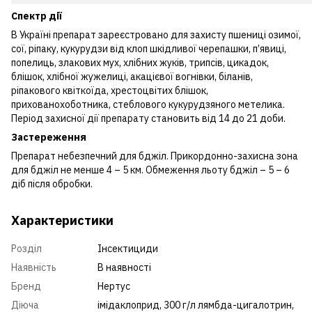
Спектр дії
В Україні препарат зареєстровано для захисту пшениці озимої,
сої, ріпаку, кукурудзи від клоп шкідливої черепашки, п’явиці,
попелиць, злакових мух, хлібних жуків, трипсів, цикадок,
блішок, хлібної жужелиці, акацієвої вогнівки, біланів,
ріпакового квіткоїда, хрестоцвітих блішок,
прихованохоботника, стеблового кукурудзяного метелика.
Період захисної дії препарату становить від 14 до 21 доби.
Застереження
Препарат небезпечний для бджіл. Прикордонно-захисна зона
для бджіл не менше 4 – 5 км. Обмеження льоту бджіл – 5 – 6
діб після обробки.
Характеристики
Розділ
Інсектициди
Наявність
В наявності
Бренд
Нертус
Діюча
імідаклоприд, 300 г/л лямбда-цигалотрин,