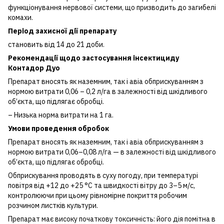
функціонування нервової системи, що призводить до загибелі
комахи.
Період захисної дії препарату
становить від 14 до 21 доби.
Рекомендації щодо застосування інсектициду
Контадор Дуо
Препарат вносять як наземним, так і авіа обприскуванням з
нормою витрати 0,06 – 0,2 л/га в залежності від шкідливого
об’єкта, що підлягає обробці.
– Низька норма витрати на 1 га.
Умови проведення обробок
Препарат вносять як наземним, так і авіа обприскуванням з
нормою витрати 0,06–0,08 л/га — в залежності від шкідливого
об’єкта, що підлягає обробці.
Обприскування проводять в суху погоду, при температурі
повітря від +12 до +25 °С та швидкості вітру до 3–5 м/с,
контролюючи при цьому рівномірне покриття робочим
розчином листків культури.
Препарат має високу початкову токсичність: його дія помітна в