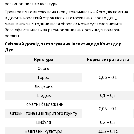
розчином листків культури.
Препарат має високу початкову токсичність – його дія помітна
в досить короткий строк після застосування, проте дощ,
менше ніж за 4 години після обробки може суттєво знизити
його ефективність за рахунок змивання розчину з поверхні
рослин.
Світовий досвід застосування інсектициду Контадор
Дуо
Культура
Норма витрати л/га
Сорго
Горох
0,05 – 0,1
Люцерна
Плодові
0,1 – 0,2
Томати і баклажани
0,05 – 0,1
Огірки і томати відкритого ґрунту
Цибуля
0,2 – 0,3
Баштанні культури
0,05 – 0,15