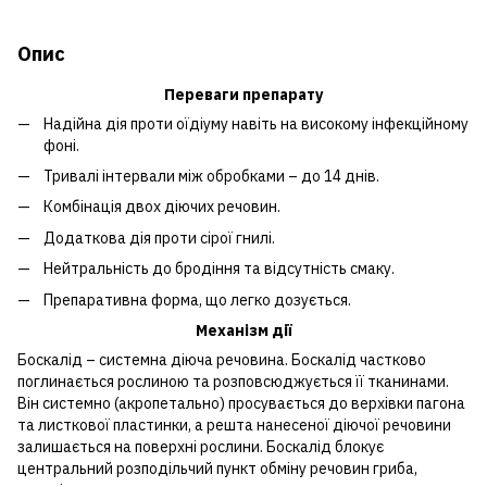
Опис
Переваги препарату
Надiйна дiя проти оїдiуму навiть на високому iнфекцiйному
фонi.
Тривалi iнтервали мiж обробками – до 14 днiв.
Комбiнацiя двох дiючих речовин.
Додаткова дiя проти сiрої гнилi.
Нейтральнiсть до бродiння та вiдсутнiсть смаку.
Препаративна форма, що легко дозується.
Механізм дії
Боскалід – системна діюча речовина. Боскалід частково
поглинається рослиною та розповсюджується її тканинами.
Він системно (акропетально) просувається до верхівки пагона
та листкової пластинки, а решта нанесеної діючої речовини
залишається на поверхні рослини. Боскалід блокує
центральний розподільчий пункт обміну речовин гриба,