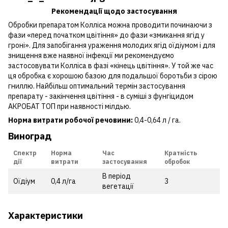
Рекомендації щодо застосування
Обробки препаратом Колліса можна проводити починаючи з
фази «перед початком цвітіння» до фази «змикання ягід у
гроні». Для запобігання ураження молодих ягід оїдіумом і для
знищення вже наявної інфекції ми рекомендуємо
застосовувати Колліса в фазі «кінець цвітіння». У той же час
ця обробка є хорошою базою для подальшої боротьби з сірою
гниллю. Найбільш оптимальний термін застосування
препарату - закінчення цвітіння - в суміші з фунгіцидом
АКРОБАТ ТОП при наявності мілдью.
Норма витрати робочої речовини:
0,4-0,64 л / га.
Виноград
Спектр
Норма
Час
Кратність
дії
витрати
застосування
обробок
В період
Оїдіум
0,4 л/га
3
вегетації
Характеристики