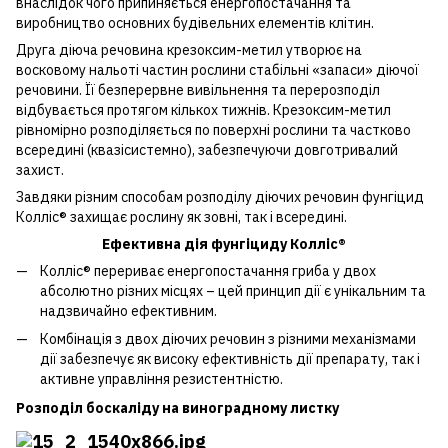
внаслідок чого припиняється енергопостачання та
виробництво основних будівельних елементів клітин.
Друга діюча речовина крезоксим-метил утворює на
восковому нальоті частин рослини стабільні «запаси» діючої
речовини. Її безперервне вивільнення та перерозподіл
відбувається протягом кількох тижнів. Крезоксим-метил
рівномірно розподіляється по поверхні рослини та частково
всередині (квазісистемно), забезпечуючи довготривалий
захист.
Завдяки різним способам розподілу діючих речовин фунгіцид
Колліс® захищає рослину як зовні, так і всередині.
Ефективна дія фунгіциду Колліс®
Колліс® перериває енергопостачання гриба у двох
абсолютно різних місцях – цей принцип дії є унікальним та
надзвичайно ефективним.
Комбінація з двох діючих речовин з різними механізмами
дії забезпечує як високу ефективність дії препарату, так і
активне управління резистентністю.
Розподіл боскаліду на виноградному листку