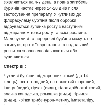
з'являються на 4-7 день, а повна загибель
бур'янів настає через 14-28 днів після
застосування препарату. У чутливих до
флорасуламу бур'янів після обробки
відбувається зупинка росту з наступним
відмиранням точки росту та всієї рослини.
Малочутливі та перерослі бур'яни можуть не
загинути, проте їх зростання та подальший
розвиток значно сповільнюються або
зупиняються.
Спектр дії:
Чутливі бур'яни: підмаренник чіпкий (до 14
кілець), осот городний, осот жовтий шорсткий,
іщиця (види), гірчак (види), гілок дрібноквітковий,
злачка канадська, ромашка (види), гірчиця
(види), кріпка трибенурон-метилу, імазетапіру,