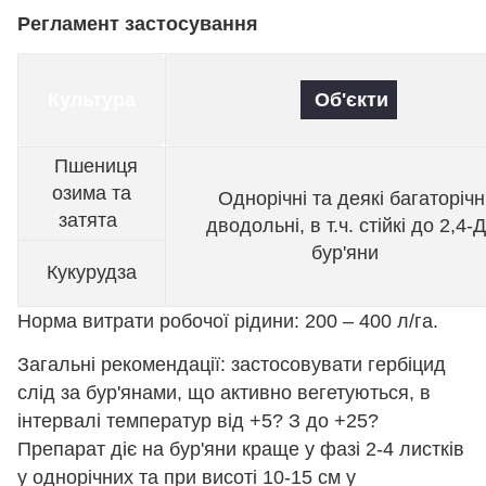
Регламент застосування
Культура
Об'єкти
Пшениця
озима та
Однорічні та деякі багаторічн
затята
дводольні, в т.ч. стійкі до 2,4-Д
бур'яни
Кукурудза
Норма витрати робочої рідини: 200 – 400 л/га.
Загальні рекомендації: застосовувати гербіцид
слід за бур'янами, що активно вегетуються, в
інтервалі температур від +5? З до +25?
Препарат діє на бур'яни краще у фазі 2-4 листків
у однорічних та при висоті 10-15 см у