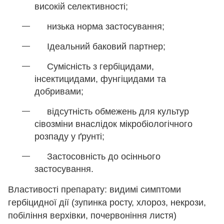
високій селективності;
низька норма застосування;
Ідеальний баковий партнер;
Сумісність з гербіцидами,
інсектицидами, фунгіцидами та
добривами;
відсутність обмежень для культур
сівозміни внаслідок мікробіологічного
розпаду у ґрунті;
Застосовність до осіннього
застосування.
Властивості препарату: видимі симптоми
гербіцидної дії (зупинка росту, хлороз, некрози,
побіління верхівки, почервоніння листя)