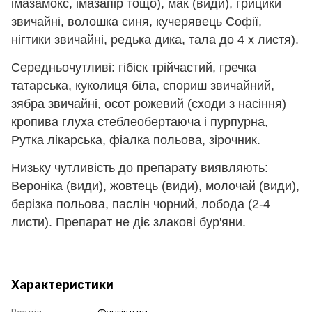
імазамокс, імазапір тощо), мак (види), грицики
звичайні, волошка синя, кучерявець Софії,
нігтики звичайні, редька дика, тала до 4 х листя).
Середньочутливі: гібіск трійчастий, гречка
татарська, куколиця біла, спориш звичайний,
зябра звичайні, осот рожевий (сходи з насіння)
кропива глуха стеблеобертаюча і пурпурна,
Рутка лікарська, фіалка польова, зірочник.
Низьку чутливість до препарату виявляють:
Вероніка (види), жовтець (види), молочай (види),
берізка польова, паслін чорний, лобода (2-4
листи). Препарат не діє злакові бур'яни.
Характеристики