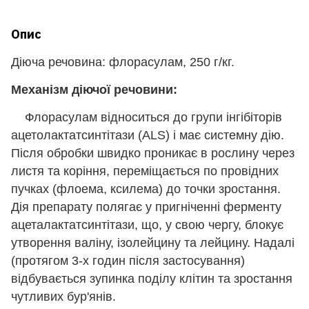
Опис
Діюча речовина: флорасулам, 250 г/кг.
Механізм діючої речовини:
Флорасулам відноситься до групи інгібіторів
ацетолактатсинтітази (ALS) і має системну дію.
Після обробки швидко проникає в рослину через
листя та коріння, переміщається по провідних
пучках (флоема, ксилема) до точки зростання.
Дія препарату полягає у пригніченні ферменту
ацеталактатсинтітази, що, у свою чергу, блокує
утворення валіну, ізолейцину та лейцину. Надалі
(протягом 3-х годин після застосування)
відбувається зупинка поділу клітин та зростання
чутливих бур'янів.