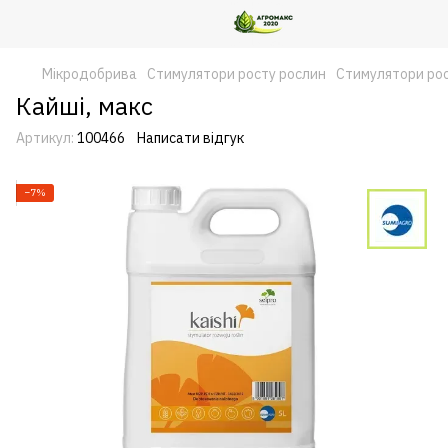
Мікродобрива
Стимулятори росту рослин
Стимулятори рос
Кайші, макс
Артикул:
100466
Написати відгук
−7%