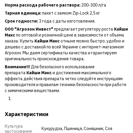
Норма расхода рабочего раствора:
200-300 л/га
Тарная единица:
пакет с замком Zip-Lock 2,5 кг
Срок годности:
3 года с даты изготовления.
ООО "Агрозон Инвест"
предлагает регулятору роста
Кайши
Макс
по оптовой и розничной цене в зависимости от объема
заказа. Купить
Кайши Макс
отныне можно быстро, удобно и
дешево с доставкой по всей Украине с интернет-магазином
Агрозон. Мы даем сертификаты качества и гарантируем
оригинальность происхождения товара.
Внимание!!!
Для безопасного использования
препарата
Кайши Макс
и достижения максимального
эффекта действия препарата четко следуйте инструкциям
производителя и правилам техники безопасности при работе
с химическими веществами.
Характеристики
Культура
Кукурудза
,
Пшениця
,
Соняшник
,
Соя
застосування