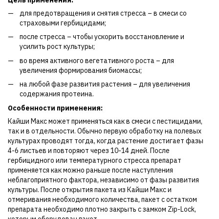
Цель применения:
для предотвращения и снятия стресса – в смеси со
страховыми гербицидами;
после стресса – чтобы ускорить восстановление и
усилить рост культуры;
во время активного вегетативного роста – для
увеличения формирования биомассы;
на любой фазе развития растения – для увеличения
содержания протеина.
Особенности применения:
Кайши Макс может применяться как в смеси с пестицидами,
так и в отдельности. Обычно первую обработку на полевых
культурах проводят тогда, когда растение достигает фазы
4-6 листьев и повторяют через 10-14 дней. После
гербицидного или температурного стресса препарат
применяется как можно раньше после наступления
неблагоприятного фактора, независимо от фазы развития
культуры. После открытия пакета из Кайши Макс и
отмеривания необходимого количества, пакет с остатком
препарата необходимо плотно закрыть с замком Zip-Lock,
которым оборудован пакет.