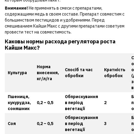
Внимание!
Не применять в смеси с препаратами,
содержащими медь в своем составе. Препарат совместим с
большинством пестицидов и удобрениями. Перед
смешиванием Кайши Макс с другими препаратами советуем
провести тест на совместимость.
Каковы нормы расхода регулятора роста
Кайши Макс?
С
о
Норма
Спосіб та час
Кратність
о
Культура
внесення,
обробки
обробок
(
кг/л/га
з
в
Пшениця,
Обприскування
Б
кукурудза,
0,2 – 0,5
в період
2
п
соняшник
вегетації
о
Обприскування
Б
Соя
0,2 – 0,5
в період
3
п
вегетації
о