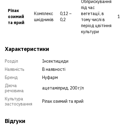
Обприскування
під час
Ріпак
Комплекс
0,12 –
вегетації, в
озимий
1
шкідників
0,2
тому числі в
та ярий
період цвітіння
культури
Характеристики
Розділ
Інсектициди
Наявність
В наявності
Бренд
Нуфарм
Діюча
ацетаміприд, 200 г/л
речовина
Культура
Ріпак озимий та ярий
застосування
Відгуки