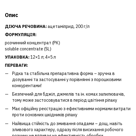
Опис
ДІЮЧА
РЕЧОВИНА:
ацетаміприд, 200 г/л
ФОРМУЛЯЦІЯ:
розчинний концентрат (РК)
soluble concentrate (SL)
УПАКОВКА:
12×1 л; 4×5 л
ПЕРЕВАГИ:
Рідка та стабільна препаративна форма – зручна в
дозуванні та застосуванні у порівнянні з порошковими
конкурентами!
Безпечний для бджіл, джмелів та ін. комах запилювачів,
тому може застосовуватися в період цвітіння ріпаку
Має офіційну реєстрацію з ефективними нормами витрати
проти основних шкідників ріпаку
Найвища стійкість до змивання опадами – дощ, навіть
зливового характеру, одразу після висихання робочого
розчину не впливає на ефективність обробки