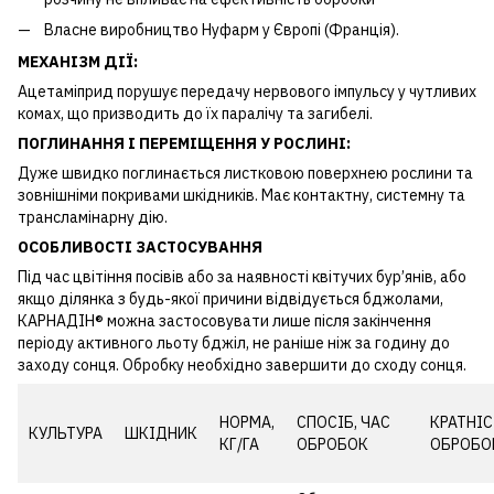
Власне виробництво Нуфарм у Європі (Франція).
МЕХАНІЗМ ДІЇ:
Ацетаміприд порушує передачу нервового імпульсу у чутливих
комах, що призводить до їх паралічу та загибелі.
ПОГЛИНАННЯ І ПЕРЕМІЩЕННЯ
У РОСЛИНІ:
Дуже швидко поглинається листковою поверхнею рослини та
зовнішніми покривами шкідників. Має контактну, системну та
трансламінарну дію.
ОСОБЛИВОСТІ ЗАСТОСУВАННЯ
Під час цвітіння посівів або за наявності квітучих бур’янів, або
якщо ділянка з будь-якої причини відвідується бджолами,
КАРНАДІН® можна застосовувати лише після закінчення
періоду активного льоту бджіл, не раніше ніж за годину до
заходу сонця. Обробку необхідно завершити до сходу сонця.
НОРМА,
СПОСІБ, ЧАС
КРАТНІ
КУЛЬТУРА
ШКІДНИК
КГ/ГА
ОБРОБОК
ОБРОБО