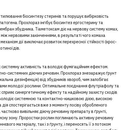
тилювання біосинтезу стеринів та порушує вибірковість
патогена. Прохлораз інгібує біосинтез ергостерину та
мембран збудника. Тіаметоксам діє на нервову систему комах,
 між нервовими закінченнями, в результаті чого комаха
 механізм дії виключає розвиток перехресної стійкості (крос-
отиноїдів.
 системну активність та володіє фумігаційним ефектом.
но-системних діючих речовин. Прохлораз знезаражує ґрунт
окальна дезінфекція) від збудників хвороб, чим запобігає
ми молодої рослини. Оптимальне поєднання флутріафолу та
с сприяє синергетичному ефекту та надійному захисту сходів
 володіє системною та контактно-кишковою дією, високою
 дія спостерігається вже з моменту посіву обробленого
а частково вивільняє діючу речовину препарату в ґрунті,
исну зону. Проростки рослин поглинають активну речовину
нєвого матеріалу, так і з ґрунту, і переносять її з потоком