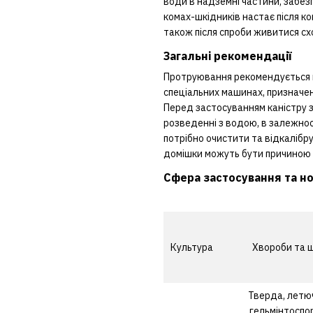
води в надземні частини, забез
комах-шкідників настає після к
також після спроби живитися с
Загальні рекомендації
Протруювання рекомендується п
спеціальних машинах, призначе
Перед застосуванням каністру 
розведенні з водою, в залежно
потрібно очистити та відкалібру
домішки можуть бути причиною з
Cфера застосування та нор
Культура
Хвороби та 
Тверда, летю
гельмінтоспо