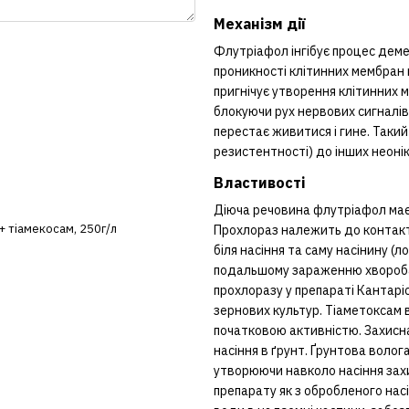
Механізм дії
Флутріафол інгібує процес деме
проникності клітинних мембран 
пригнічує утворення клітинних 
блокуючи рух нервових сигналів
перестає живитися і гине. Такий
резистентності) до інших неонік
Властивості
Діюча речовина флутріафол має
+ тіамекосам, 250г/л
Прохлораз належить до контакт
біля насіння та саму насінину (л
подальшому зараженню хвороба
прохлоразу у препараті Кантарі
зернових культур. Тіаметоксам
початковою активністю. Захисна
насіння в ґрунт. Ґрунтова волог
утворюючи навколо насіння зах
препарату як з обробленого насін