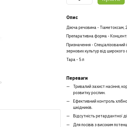
Опис
Діюча речовина - Тіаметоксам, 2
Препаративна форма - Концентра
Призначення - Спеціалізований
зернових культур від широкого 
Тара - 5 л
Переваги
ю
Тривалий захист насіння, ко
розвитку рослин.
Ефективний контроль хлібно
шкідників.
Відсутність ретардантної ді
Для посівів з високим потен