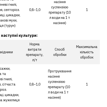
насіння
неві гнилі,
суспензією
я, септоріоз.
0,8–1,0
1
препарату (10
иці, цикадки,
л води на 1 т
лакові мухи,
насіння)
ця (турун)
 наступні культури:
Норма
Максимальна
витрати
Спосіб
шкідники
кількість
препарату,
обробки
обробок
л/т
 сажки,
Протруювання
а та
насіння
і гнилі,
суспензією
я, сітчаста
0,8–1,0
1
препарату (10
ріоз.
л води на 1 т
ці, цикадки,
насіння)
бна жужелиця