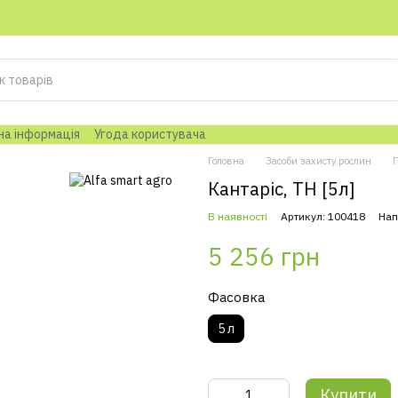
на інформація
Угода користувача
Головна
Засоби захисту рослин
Кантаріс, ТН [5л]
В наявності
Артикул: 100418
Нап
5 256 грн
Фасовка
5 л
Купити