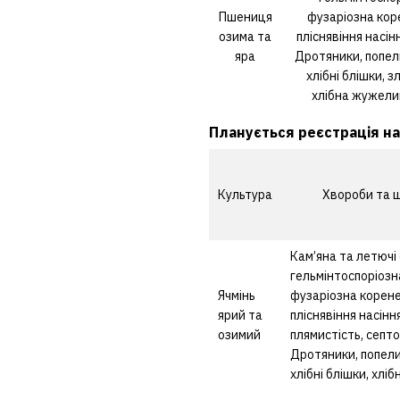
Пшениця
фузаріозна коре
озима та
пліснявіння насінн
яра
Дротяники, попел
хлібні блішки, з
хлібна жужели
Планується реєстрація на
Культура
Хвороби та 
Кам’яна та летючі
гельмінтоспоріозн
Ячмінь
фузаріозна коренев
ярий та
пліснявіння насінн
озимий
плямистість, септо
Дротяники, попели
хлібні блішки, хлі