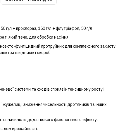
50 г/л + прохлораз, 150 г/л + флутріафол, 50 г/л
т, який тече, для обробки насіння
 інсекто-фунгіцидний протруйник для комплексного захисту
спектра шкідників і хвороб
реневої системи та сходів сприяє інтенсивному росту і
ї жужелиці, зниження чисельності дротяників та інших
ї та наявність додаткового фізіологічного ефекту.
ціалом врожайності.