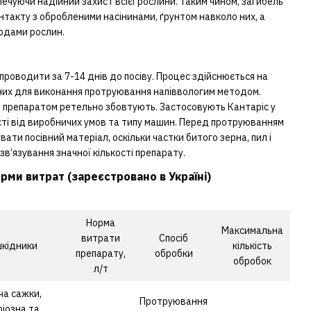
печуючи надійний захист всієї рослини. Таким чином, загибель
онтакту з обробленими насінинами, ґрунтом навколо них, а
ходами рослин.
роводити за 7-14 днів до посіву. Процес здійснюється на
них для виконання протруювання напіввологим методом.
з препаратом ретельно збовтують. Застосовують Кантаріс у
сті від виробничих умов та типу машин. Перед протруюванням
вати посівний матеріал, оскільки частки битого зерна, пил і
в’язування значної кількості препарату.
ми витрат (зареєстровано в Україні)
Норма
Максимальна
витрати
Спосіб
шкідники
кількість
препарату,
обробки
обробок
л/т
ча сажки,
Протруювання
ріозна та