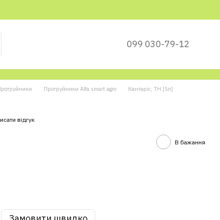
099 030-79-12
Протруйники
Протруйники Alfa smart agro
Кантаріс, ТН [5л]
исати відгук
В бажання
Замовити швидко