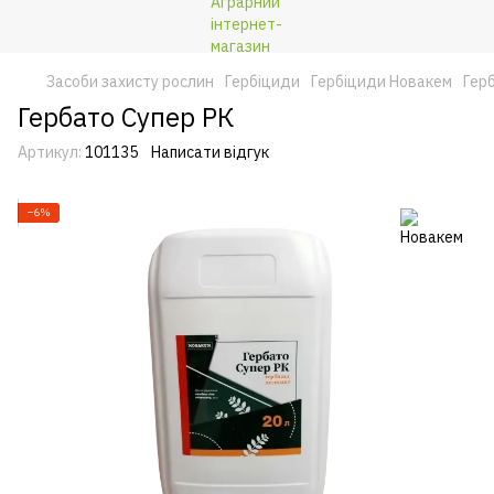
Засоби захисту рослин
Гербіциди
Гербіциди Новакем
Гер
Гербато Супер РК
Артикул:
101135
Написати відгук
−6%