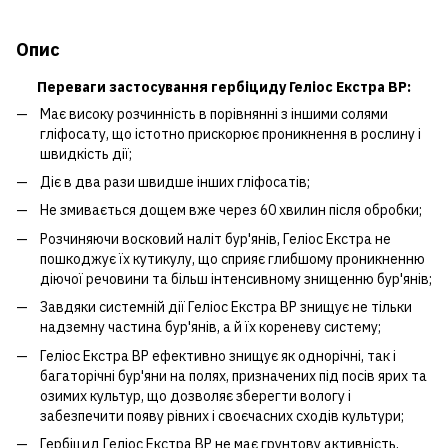
Опис
Переваги застосування гербіциду Геліос Екстра ВР:
Має високу розчинність в порівнянні з іншими солями
гліфосату, що істотно прискорює проникнення в рослину і
швидкість дії;
Діє в два рази швидше інших гліфосатів;
Не змивається дощем вже через 60 хвилин після обробки;
Розчиняючи восковий наліт бур'янів, Геліос Екстра не
пошкоджує їх кутикулу, що сприяє глибшому проникненню
діючої речовини та більш інтенсивному знищенню бур'янів;
Завдяки системній дії Геліос Екстра ВР знищує не тільки
надземну частина бур'янів, а й їх кореневу систему;
Геліос Екстра ВР ефективно знищує як однорічні, так і
багаторічні бур'яни на полях, призначених під посів ярих та
озимих культур, що дозволяє зберегти вологу і
забезпечити появу рівних і своєчасних сходів культури;
Гербіцид Геліос Екстра ВР не має грунтову активність,