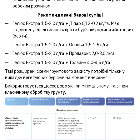
робочим розчином.
Рекомендовані бакові суміші
Геліос Екстра 1,5-2,0 л/га + Ділар 0,12-0,2 кг/га. Має
підвищену ефективність проти бур'янів родини айстрових
(осоти)
Геліос Екстра 1,5-2,0 л/га + Основа 1,5-2,5 л/га
Геліос Екстра 1,5-2,0 л/га + Пропазокс 2,0-3,0 л/га
Геліос Екстра 1,5-2,0 л/га + Толазин 4,0-4,5 л/га
Такі розширені схеми ґрунтового захисту потрібні тільки у
випадку вегетуючих бур'янів на момент внесення.
Використовується досходово як при мінімальному, так і при
класичному обробітку ґрунту.