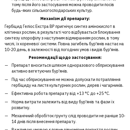
тому після його застосування можна проводити посів
будь-яких сільськогосподарських культур.
Механізм дії препарату:
Гербіцид Геліос Екстра ВР пригнічує синтез амінокислот в
клітинах рослин, в результаті чого відбувається блокування
синтезу хлорофілу з наступним відмиранням рослин, в тому
числі, їх кореневої системи. Повна загибель бур'янів настає на
10-20 день, в залежності від погодних умов і видів бур'янів.
Рекомендації щодо застосування:
Препарат вноситься шляхом одноразового обприскування
активно вегетуючих бур'янів.
Під час обприскування не можна допускати потрапляння
гербіциду на листя культурних рослин, дерев і чагарників.
Ефективна робота препарату від +13 °С до +25 °С.
Норма витрати залежить від виду бур'янів та фази їх
розвитку.
Механічний обробіток грунту слід проводити не раніше 10-
14 днів після внесення препарату.
Важливою умовою є повне рівномірне покриття рослин