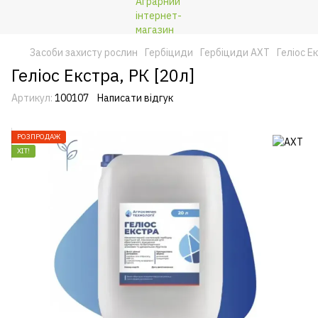
Засоби захисту рослин
Гербіциди
Гербіциди АХТ
Геліос Ек
Геліос Екстра, РК [20л]
Артикул:
100107
Написати відгук
РОЗПРОДАЖ
ХІТ!