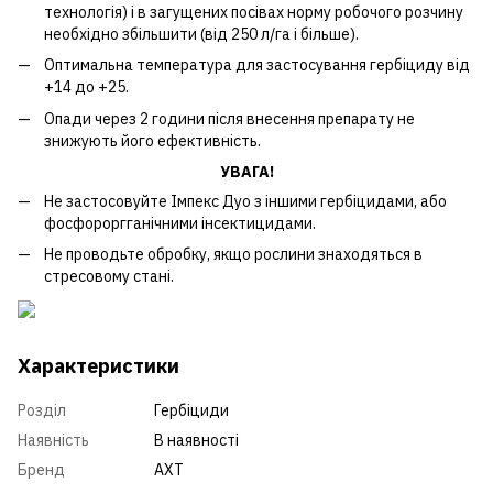
технологія) і в загущених посівах норму робочого розчину
необхідно збільшити (від 250 л/га і більше).
Оптимальна температура для застосування гербіциду від
+14 до +25.
Опади через 2 години після внесення препарату не
знижують його ефективність.
УВАГА!
Не застосовуйте Імпекс Дуо з іншими гербіцидами, або
фосфороргганічними інсектицидами.
Не проводьте обробку, якщо рослини знаходяться в
стресовому стані.
Характеристики
Розділ
Гербіциди
Наявність
В наявності
Бренд
АХТ