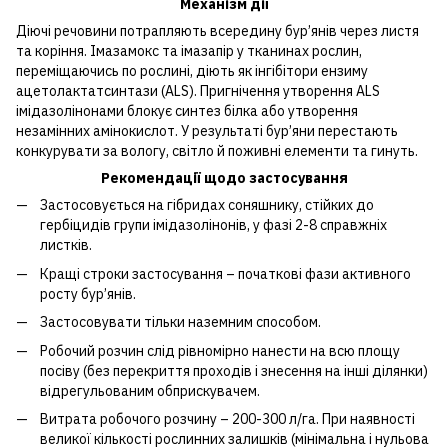
Механізм дії
Діючі речовини потрапляють всередину бур’янів через листя
та коріння. Імазамокс та імазапір у тканинах рослин,
переміщаючись по рослині, діють як інгібітори ензиму
ацетолактатсинтази (ALS). Пригнічення утворення ALS
імідазолінонами блокує синтез білка або утворення
незамінних амінокислот. У результаті бур’яни перестають
конкурувати за вологу, світло й поживні елементи та гинуть.
Рекомендації щодо застосування
Застосовується на гібридах соняшнику, стійких до
гербіцидів групи імідазолінонів, у фазі 2-8 справжніх
листків.
Кращі строки застосування – початкові фази активного
росту бур’янів.
Застосовувати тільки наземним способом.
Робочий розчин слід рівномірно нанести на всю площу
посіву (без перекриття проходів і знесення на інші ділянки)
відрегульованим обприскувачем.
Витрата робочого розчину – 200-300 л/га. При наявності
великої кількості рослинних залишків (мінімальна і нульова