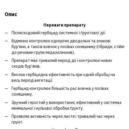
Опис
Переваги препарату
Післясходовий гербіцид системної і ґрунтової дії.
Відмінно контролює однорічні дводольні та злакові
бур’яни, а також вовчок у посівах соняшнику (гібриди, стійкі
до речовин групи імідазолінонів).
Препарат має тривалий період дії і контролює нових
сходів бур’янів.
Висока гербіцидна ефективність при одній обробці на
весь період вегетації.
Гербіцид контролює більшість рас вовчка у посівах
соняшнику.
Зручний і простий у використанні, ефективний у системах
мінімальної і нульової обробки ґрунту.
Проявляє активність через листя і тривалий час через
грунт.