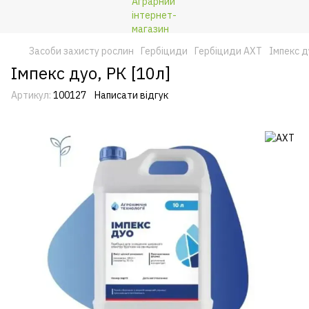
Засоби захисту рослин
Гербіциди
Гербіциди АХТ
Імпекс д
Імпекс дуо, РК [10л]
Артикул:
100127
Написати відгук