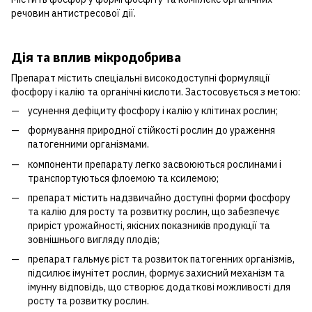
речовин антистресової дії.
Дія та вплив мікродобрива
Препарат містить спеціальні високодоступні формуляції
фосфору і калію та органічні кислоти. Застосовується з метою:
усунення дефіциту фосфору і калію у клітинах рослин;
формування природної стійкості рослин до ураження
патогенними організмами.
компоненти препарату легко засвоюються рослинами і
транспортуються флоемою та ксилемою;
препарат містить надзвичайно доступні форми фосфору
та калію для росту та розвитку рослин, що забезпечує
приріст урожайності, якісних показників продукції та
зовнішнього вигляду плодів;
препарат гальмує ріст та розвиток патогенних організмів,
підсилює імунітет рослин, формує захисний механізм та
імунну відповідь, що створює додаткові можливості для
росту та розвитку рослин.