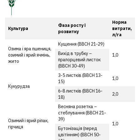
Норма
Фаза росту і
Культура
витрати,
розвитку
л/га
Кущення (ВВСН 21-29)
Озима і яра пшениця,
Вихід в трубку –
озимий і ярий ячмінь,
1,0
прапорцевий листок
жито
(ВВСН 30-49)
3-5 листків (ВВСН 13-
1,0
15)
Кукурудза
6-8 листків (ВВСН 16-
2,0
18)
Весняна розетка –
стеблування (ВВСН 21-
39)
Озимий і ярий ріпак,
1,0
гірчиця
Бутонізація (перед
цвітінням) (ВВСН 50-