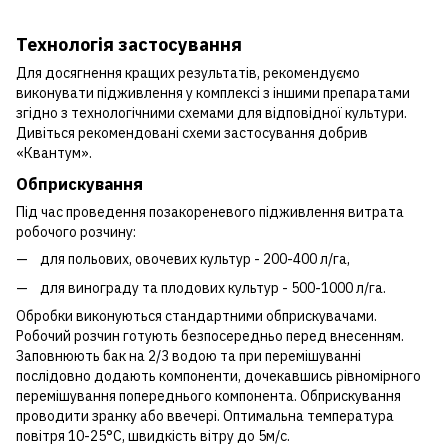
Технологія застосування
Для досягнення кращих результатів, рекомендуємо
виконувати підживлення у комплексі з іншими препаратами
згідно з технологічними схемами для відповідної культури.
Дивіться рекомендовані схеми застосування добрив
«Квантум».
Обприскування
Під час проведення позакореневого підживлення витрата
робочого розчину:
для польових, овочевих культур - 200-400 л/га,
для винограду та плодових культур - 500-1000 л/га.
Обробки виконуються стандартними обприскувачами.
Робочий розчин готують безпосередньо перед внесенням.
Заповнюють бак на 2/3 водою та при перемішуванні
послідовно додають компоненти, дочекавшись рівномірного
перемішування попереднього компонента. Обприскування
проводити зранку або ввечері. Оптимальна температура
повітря 10-25°С, швидкість вітру до 5м/с.