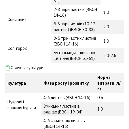
61)
2-3 пари листків (ВВСН
1,0
14-16)
Соняшник
5-6 пар листків (10-12
2,0
листків) (ВВСН 30-33)
3-5 трійчастих листків
1,0
(ВВСН 14-16)
Соя, горох
Бутонізація – початок
2,0-2,5
цвітіння (ВВСН 51-61)
Овочеві культури
Норма
Культура
Фаза росту і розвитку
витрати, л/
га
4-6 листків (ВВСН 14-16)
0,5
Цукрові і
Змикання листків в
кормові буряки
1,0
рядках (ВВСН 19-34)
4-6 справжніх листків
(ВВСН 14-16)