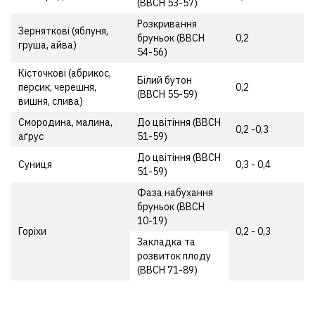
(ВВСН 53-57)
Розкривання
Зерняткові (яблуня,
бруньок (ВВСН
0,2
груша, айва)
54-56)
Кісточкові (абрикос,
Білий бутон
персик, черешня,
0,2
(ВВСН 55-59)
вишня, слива)
Смородина, малина,
До цвітіння (ВВСН
0,2 -0,3
аґрус
51-59)
До цвітіння (ВВСН
Суниця
0,3 - 0,4
51-59)
Фаза набухання
бруньок (ВВСН
10-19)
Горіхи
0,2 - 0,3
Закладка та
розвиток плоду
(ВВСН 71-89)