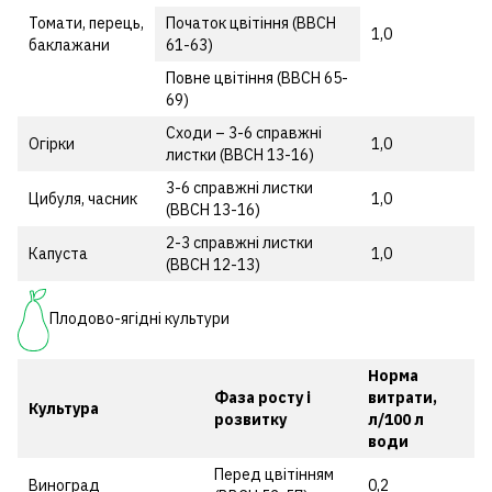
Томати, перець,
Початок цвітіння (ВВСН
1,0
баклажани
61-63)
Повне цвітіння (ВВСН 65-
69)
Сходи – 3-6 справжні
Огірки
1,0
листки (ВВСН 13-16)
3-6 справжні листки
Цибуля, часник
1,0
(ВВСН 13-16)
2-3 справжні листки
Капуста
1,0
(ВВСН 12-13)
Плодово-ягідні культури
Норма
Фаза росту і
витрати,
Культура
розвитку
л/100 л
води
Перед цвітінням
Виноград
0,2