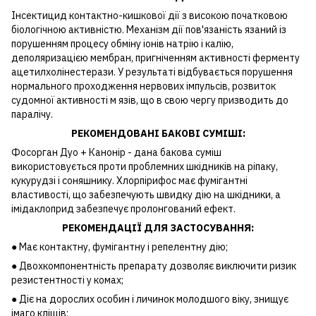
Інсектицид контактно-кишкової дії з високою початковою
біологічною активністю. Механізм дії пов'язаність язаний із
порушенням процесу обміну іонів натрію і калію,
деполяризацією мембран, пригніченням активності ферменту
ацетилхолінестерази. У результаті відбувається порушення
нормального проходження нервових імпульсів, розвиток
судомної активності м язів, що в свою чергу призводить до
паралічу.
РЕКОМЕНДОВАНІ БАКОВІ СУМІШІ:
Фосорган Дуо + Канонір - дана бакова суміш
використовується проти проблемних шкідників на ріпаку,
кукурудзі і соняшнику. Хлорпірифос має фумігантні
властивості, що забезпечують швидку дію на шкідники, а
імідаклоприд забезпечує пролонгований ефект.
РЕКОМЕНДАЦІЇ ДЛЯ ЗАСТОСУВАННЯ:
● Має контактну, фумігантну і репелентну дію;
● Двохкомпонентність препарату дозволяє виключити ризик
резистентності у комах;
● Діє на дорослих особин і личинок молодшого віку, знищує
імаго кліщів;