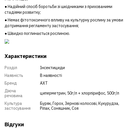
● Надійний спосіб боротьби зі шкідниками з прихованими
стадіями розвитку;
● Немає фітотоксичного впливу на культурну рослину за умови
дотримання регламенту застосування;
● Швидко поглинається рослиною.
Характеристики
Розділ
Інсектициди
Наявність
В наявності
Бренд
АХТ
Діюча
циперметрин, 50г/л + хлорпірифос, 500г/л
речовина
Культура
Буряк
,
Горох
,
Зернові колосові
,
Кукурудза
,
застосування
Ріпак
,
Соняшник
,
Соя
Відгуки