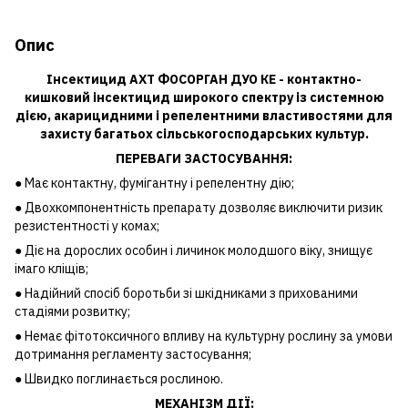
Опис
Інсектицид АХТ ФОСОРГАН ДУО КЕ - контактно-
кишковий інсектицид широкого спектру із системною
дією, акарицидними і репелентними властивостями для
захисту багатьох сільськогосподарських культур.
ПЕРЕВАГИ ЗАСТОСУВАННЯ:
● Має контактну, фумігантну і репелентну дію;
● Двохкомпонентність препарату дозволяє виключити ризик
резистентності у комах;
● Діє на дорослих особин і личинок молодшого віку, знищує
імаго кліщів;
● Надійний спосіб боротьби зі шкідниками з прихованими
стадіями розвитку;
● Немає фітотоксичного впливу на культурну рослину за умови
дотримання регламенту застосування;
● Швидко поглинається рослиною.
МЕХАНІЗМ ДІЇ: