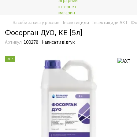
Засоби захисту рослин
Інсектициди
Інсектициди АХТ
Фо
Фосорган ДУО, КЕ [5л]
Артикул:
100278
Написати відгук
ХІТ!