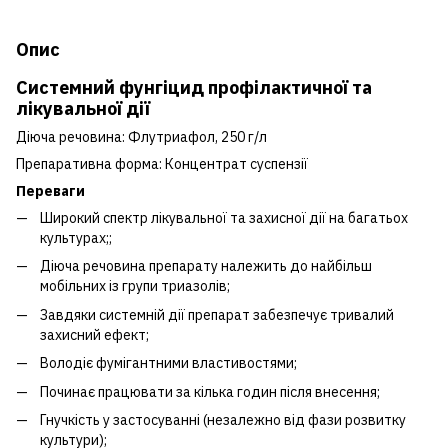
Опис
Системний фунгіцид профілактичної та
лікувальної дії
Діюча речовина: Флутриафол, 250 г/л
Препаративна форма: Концентрат суспензії
Переваги
Широкий спектр лікувальної та захисної дії на багатьох
культурах;;
Діюча речовина препарату належить до найбільш
мобільних із групи триазолів;
Завдяки системній дії препарат забезпечує тривалий
захисний ефект;
Володіє фумігантними властивостями;
Починає працювати за кілька годин після внесення;
Гнучкість у застосуванні (незалежно від фази розвитку
культури);