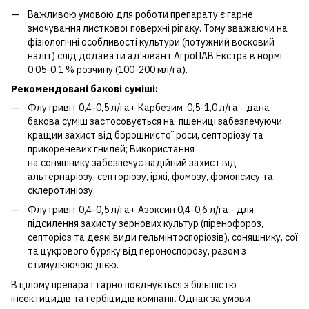
Важливою умовою для роботи препарату є гарне
змочування листкової поверхні ріпаку. Тому зважаючи на
фізіологічні особливості культури (потужний восковий
наліт) слід додавати ад'ювант АгроПАВ Екстра в нормі
0,05-0,1 % розчину (100-200 мл/га).
Рекомендовані бакові суміші:
Флутривіт 0,4-0,5 л/га+ Карбезим 0,5-1,0 л/га - дана
бакова суміш застосовується на пшениці забезпечуючи
кращий захист від борошнистої роси, септоріозу та
прикореневих гнилей; Використання
на соняшнику забезпечує надійний захист від
альтернаріозу, септоріозу, іржі, фомозу, фомопсису та
склеротиніозу.
Флутривіт 0,4-0,5 л/га+ Азоксин 0,4-0,6 л/га - для
підсилення захисту зернових культур (піренофороз,
септоріоз та деякі види гельмінтоспоріозів), соняшнику, сої
та цукрового буряку від пероноспорозу, разом з
стимулюючою дією.
В цілому препарат гарно поєднується з більшістю
інсектицидів та гербіцидів компанії. Однак за умови