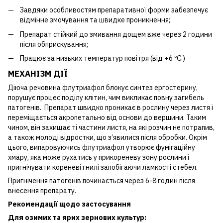
Завдяки особливостям препаративної форми забезпечує
відмінне змочування та швидке проникнення;
Препарат стійкий до змивання дощем вже через 2 години
після обприскування;
Працює за низьких температур повітря (від +6 ℃)
МЕХАНІЗМ ДІЇ
Діюча речовина флутриафол блокує синтез ергостерину,
порушує процес поділу клітин, чим викликає повну загибель
патогенів. Препарат швидко проникає в рослину через листя і
переміщається акропетально від основи до вершини. Таким
чином, він захищає ті частини листя, на які розчин не потрапив,
а також молоді відростки, що з’явилися після обробки. Окрім
цього, випаровуючись флутриафол утворює фумігаційну
хмару, яка може рухатись у прикореневу зону рослини і
пригнічувати кореневі гнилі запобігаючи ламкості стебел.
Пригнічення патогенів починається через 6-8 годин після
внесення препарату.
Рекомендації щодо застосування
Для озимих та ярих зернових культур: