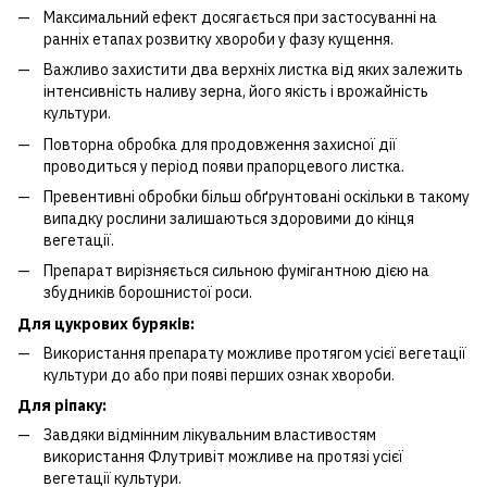
Максимальний ефект досягається при застосуванні на
ранніх етапах розвитку хвороби у фазу кущення.
Важливо захистити два верхніх листка від яких залежить
інтенсивність наливу зерна, його якість і врожайність
культури.
Повторна обробка для продовження захисної дії
проводиться у період появи прапорцевого листка.
Превентивні обробки більш обґрунтовані оскільки в такому
випадку рослини залишаються здоровими до кінця
вегетації.
Препарат вирізняється сильною фумігантною дією на
збудників борошнистої роси.
Для цукрових буряків:
Використання препарату можливе протягом усієї вегетації
культури до або при появі перших ознак хвороби.
Для ріпаку:
Завдяки відмінним лікувальним властивостям
використання Флутривіт можливе на протязі усієї
вегетації культури.