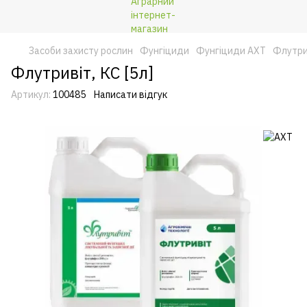
Засоби захисту рослин
Фунгіциди
Фунгіциди АХТ
Флутрив
Флутривіт, КС [5л]
Артикул:
100485
Написати відгук