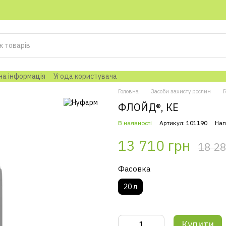
на інформація
Угода користувача
Головна
Засоби захисту рослин
Г
ФЛОЙД®, КЕ
В наявності
Артикул: 101190
Нап
13 710 грн
18 28
Фасовка
20 л
Купити