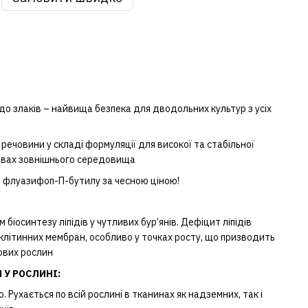
о злаків – найвища безпека для дводольних культур з усіх
речовини у складі формуляції для високої та стабільної
овах зовнішнього середовища
і флуазифоп-П-бутилу за чесною ціною!
біосинтезу ліпідів у чутливих бур’янів. Дефіцит ліпідів
 клітинних мембран, особливо у точках росту, що призводить
кових рослин
 У РОСЛИНІ:
. Рухається по всій рослині в тканинах як надземних, так і