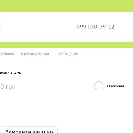
099 030-79-12
ербіциди
Гербіциди Нуфарм
ФЛОЙД®, КЕ
исати відгук
0 грн
В бажання
Замовити швидко