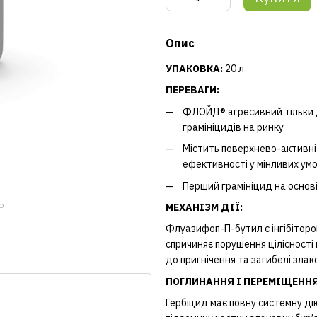
Опис
УПАКОВКА:
20 л
ПЕРЕВАГИ:
ФЛОЙД® агресивний тільки д
грамініцидів на ринку
Містить поверхнево-активні 
ефективності у мінливих ум
Перший грамініцид на основ
ю
МЕХАНІЗМ ДІЇ:
Флуазифоп-П-бутил є інгібітором 
спричиняє порушення цілісності
до пригнічення та загибелі зла
ПОГЛИНАННЯ І ПЕРЕМІЩЕННЯ
Гербіцид має повну системну дію