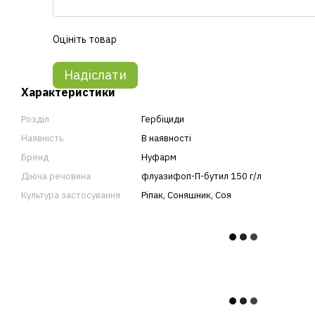
Оцініть товар
Надіслати
Характеристики
Розділ
Гербіциди
Наявність
В наявності
Бренд
Нуфарм
Діюча речовина
флуазифоп-П-бутил 150 г/л
Культура застосування
Ріпак
,
Соняшник
,
Соя