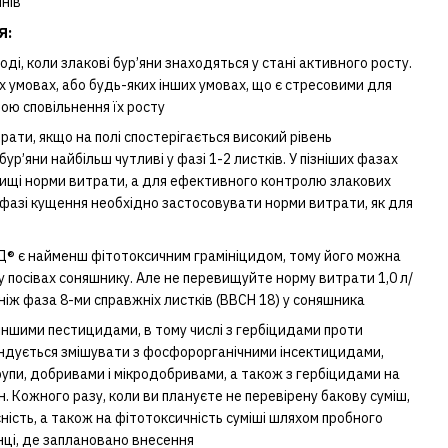
янів
Я:
і, коли злакові бур’яни знаходяться у стані активного росту.
 умовах, або будь-яких інших умовах, що є стресовими для
ою сповільнення їх росту
ати, якщо на полі спостерігається високий рівень
бур’яни найбільш чутливі у фазі 1-2 листків. У пізніших фазах
вищі норми витрати, а для ефективного контролю злакових
у фазі кущення необхідно застосовувати норми витрати, як для
® є найменш фітотоксичним грамініцидом, тому його можна
у посівах соняшнику. Але не перевищуйте норму витрати 1,0 л/
 ніж фаза 8-ми справжніх листків (ВВСН 18) у соняшника
ншими пестицидами, в тому числі з гербіцидами проти
ендується змішувати з фосфорорганічними інсектицидами,
упи, добривами і мікродобривами, а також з гербіцидами на
. Кожного разу, коли ви плануєте не перевірену бакову суміш,
ність, а також на фітотоксичність суміші шляхом пробного
нці, де заплановано внесення