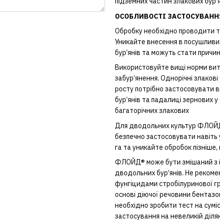
підземних частин злакових бур’
ОСОБЛИВОСТІ ЗАСТОСУВАНН
Обробку необхідно проводити тод
Уникайте внесення в посушливих
бур’янів та можуть стати причин
Використовуйте вищі норми витр
забур’янення. Однорічні злакові 
росту потрібно застосовувати 
бур’янів та падалиці зернових 
багаторічних злакових
Для дводольних культур ФЛОЙД
безпечно застосовувати навіть 
га та уникайте обробок пізніше,
ФЛОЙД® може бути змішаний з і
дводольних бур’янів. Не реком
фунгіцидами стробілуринової гр
основі діючої речовини бентазон
необхідно зробити тест на суміс
застосування на невеликій діля