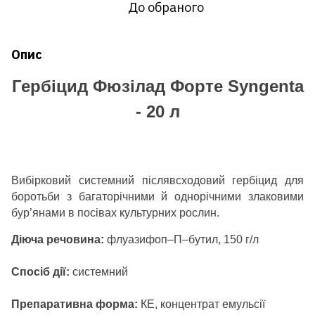
До обраного
Опис
Гербіцид Фюзілад Форте Syngenta
- 20 л
Вибірковий системний післявсходовий гербіцид для
боротьби з багаторічними й однорічними злаковими
бур’янами в посівах культурних рослин.
Діюча речовина:
флуазифоп–П–бутил, 150 г/л
Спосіб дії:
системний
Препаративна форма:
КЕ, концентрат емульсії