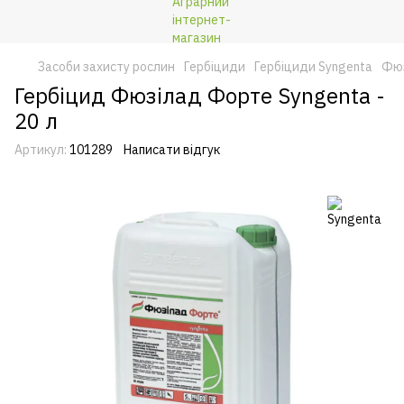
Засоби захисту рослин
Гербіциди
Гербіциди Syngenta
Фюз
Гербіцид Фюзілад Форте Syngenta -
20 л
Артикул:
101289
Написати відгук