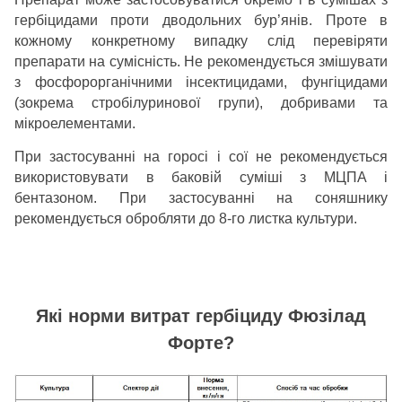
гербіцидами проти дводольних бур’янів. Проте в
кожному конкретному випадку слід перевіряти
препарати на сумісність. Не рекомендується змішувати
з фосфорорганічними інсектицидами, фунгіцидами
(зокрема стробілуринової групи), добривами та
мікроелементами.
При застосуванні на горосі і сої не рекомендується
використовувати в баковій суміші з МЦПА і
бентазоном. При застосуванні на соняшнику
рекомендується обробляти до 8-го листка культури.
Які норми витрат гербіциду Фюзілад
Форте?