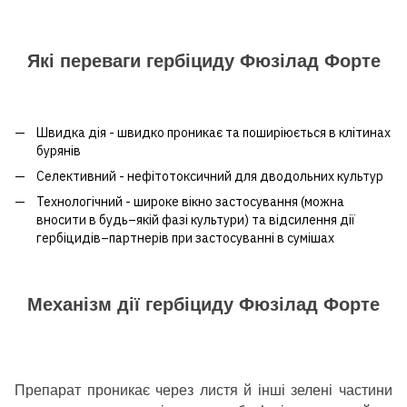
Які переваги гербіциду Фюзілад Форте
Швидка дія - швидко проникає та поширіюється в клітинах
бурянів
Селективний - нефітотоксичний для дводольних культур
Технологічний - широке вікно застосування (можна
вносити в будь–якій фазі культури) та відсилення дії
гербіцидів–партнерів при застосуванні в сумішах
Механізм дії гербіциду Фюзілад Форте
Препарат проникає через листя й інші зелені частини