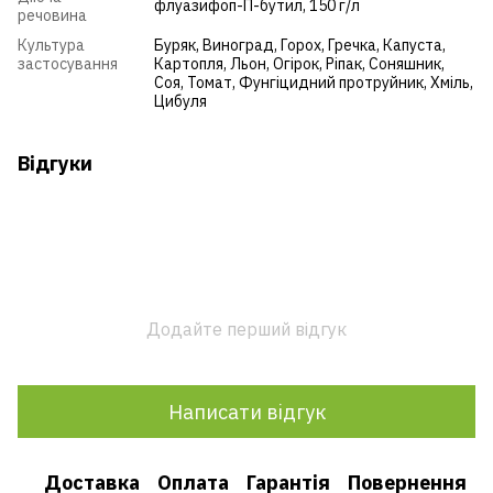
флуазифоп-П-бутил, 150 г/л
речовина
Культура
Буряк
,
Виноград
,
Горох
,
Гречка
,
Капуста
,
застосування
Картопля
,
Льон
,
Огірок
,
Ріпак
,
Соняшник
,
Соя
,
Томат
,
Фунгіцидний протруйник
,
Хміль
,
Цибуля
Відгуки
Додайте перший відгук
Написати відгук
Доставка
Оплата
Гарантія
Повернення