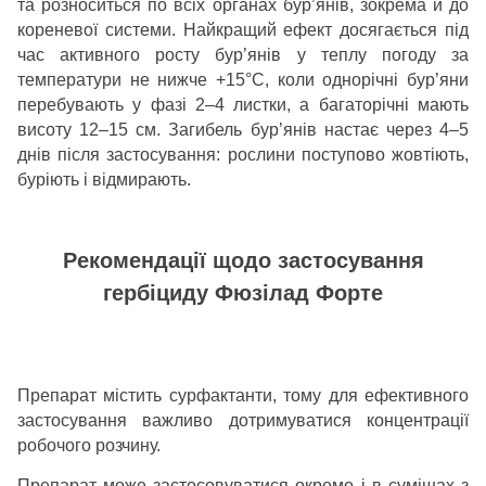
та розноситься по всіх органах бур’янів, зокрема й до
кореневої системи. Найкращий ефект досягається під
час активного росту бур’янів у теплу погоду за
температури не нижче +15°С, коли однорічні бур’яни
перебувають у фазі 2–4 листки, а багаторічні мають
висоту 12–15 см. Загибель бур’янів настає через 4–5
днів після застосування: рослини поступово жовтіють,
буріють і відмирають.
Рекомендації щодо застосування
гербіциду Фюзілад Форте
Препарат містить сурфактанти, тому для ефективного
застосування важливо дотримуватися концентрації
робочого розчину.
Препарат може застосовуватися окремо і в сумішах з