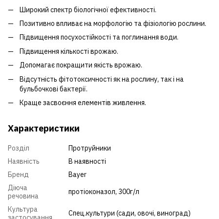
Широкий спектр біологічної ефективності.
Позитивно впливає на морфологію та фізіологію рослини.
Підвищення посухостійкості та поглинання води.
Підвищення кількості врожаю.
Допомагає покращити якість врожаю.
Відсутність фітотоксичності як на рослину, так і на
бульбочкові бактерії.
Краще засвоєння елементів живлення.
Характеристики
Розділ
Протруйники
Наявність
В наявності
Бренд
Bayer
Діюча
протіоконазол, 300г/л
речовина
Культура
Спец.культури (сади, овочі, виноград)
застосування