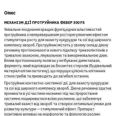
Опис
МЕХАНІЗМ ДІЇ ПРОТРУЙНИКА ФЕВЕР 300 FS
Унікальне поєднання кращих фунгіцидних властивостей
протруйника з неперевершеним росторегулюючим ефектом
стимулятора росту для захисту кукурудзи та сої від широкого
комплексу хвороб. Протруйник містить у своєму складі діючу
речовину протіоконазол із нового підкласу триазолінтіонів з
тривалою захисною, лікувальною та викорінювальною дією.
Вплив протіоконазолу полягає у інгібуванні диметилази,
ферменту, який відповідає за біосинтез стеролів (будівельний
матеріал клітин патогену), що порушує цілісність клітинних
стінок грибів та призводить до загибелі останніх.
Протруйник контактно-системної дії, для захисту кукурудзи
та сої від широкого комплексу хвороб. Діюча речовина здатна
проникати в усі частини насінини і під час проростання
системно поширюватися всією рослиною, що забезпечує
тривалий захист від хвороб та створює оптимальні умови для
розвитку культури — стимулюючий ефект. Препарат
позитивно впливає на морфологію та фізіологію рослин: