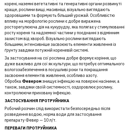
корені, наземні вегетативні та генеративні органи розвинуті
краще, рослини вищі, масивніші, візуально виглядають
здоровішими та формують більший урожай. Особливістю
впливу на морфологію рослини є добре виражена
росторегулююча дія на кукурудзу, яка полягає у стимулюванні
росту кореня та надземної частини у поєднанні з відмінним
захистом від хвороб. Візуально рослини виглядають
більшими, інтенсивніше засвоюють елементи живлення із
ґрунту завдяки потужній кореневій системі.
За застосування на сої рослина добре формує коріння, що
дуже важливо для сої як культури, що потребує оптимального
вологозабезпечення в посушливі роки та покращання
засвоєння елементів живлення, особливо азоту.
Обробка
Февером
знищує інфекцію на поверхні насінини, а
також, завдяки своїй системності, оздоровлює рослину,
контролюючи приховану інфекцію.
ЗАСТОСУВАННЯ ПРОТРУЙНИКА
Робочий розчин слід використати безпосередньо після
розведення водою, норма води для застосування
препарату Февер — 10 л/т.
ПЕРЕВАГИ ПРОТРУЙНИКА