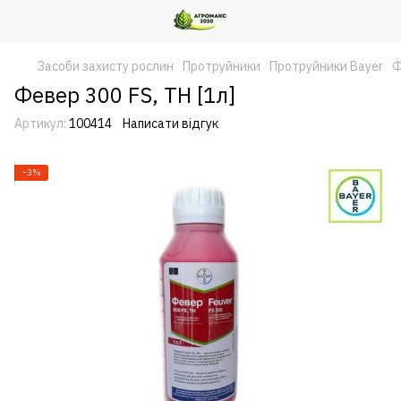
Засоби захисту рослин
Протруйники
Протруйники Bayer
Ф
Февер 300 FS, ТН [1л]
Артикул:
100414
Написати відгук
−3%