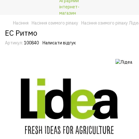
Насіння
Насіння озимого ріпаку
Насіння озимого ріпаку Ліде
ЕС Ритмо
Артикул:
100840
Написати відгук