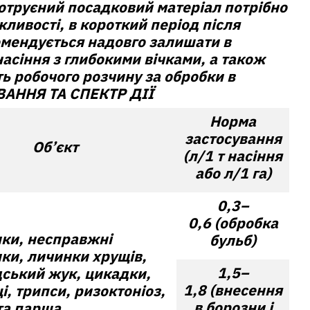
отруєний посадковий матеріал потрібно
ливості, в короткий період після
омендується надовго залишати в
асіння з глибокими вічками, а також
ть робочого розчину за обробки в
АННЯ ТА СПЕКТP ДІЇ
Норма
застосування
Об’єкт
(л/1 т насіння
або л/1 га)
0,3–
0,6 (обробка
ки, несправжні
бульб)
ки, личинки хрущів,
1,5–
ський жук, цикадки,
1,8 (внесення
і, трипси, ризоктоніоз,
в борозни і
та парша