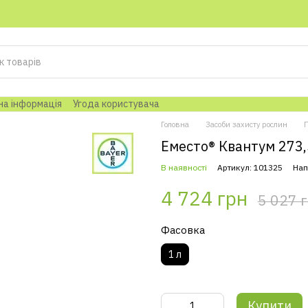
на інформація
Угода користувача
Головна
Засоби захисту рослин
Еместо® Квантум 273,
В наявності
Артикул: 101325
Нап
4 724 грн
5 027 
Фасовка
1 л
Купити