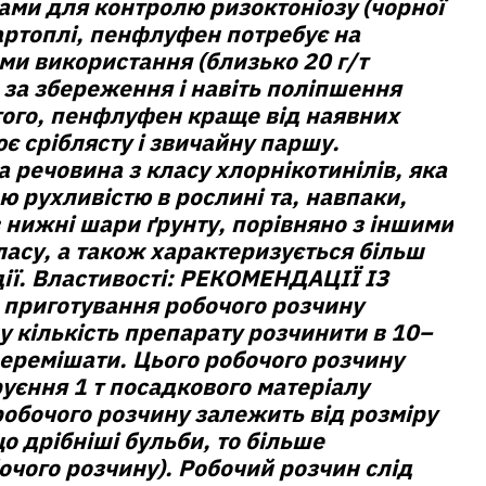
ами для контролю ризоктоніозу (чорної
артоплі, пенфлуфен потребує на
ми використання (близько 20 г/т
) за збереження і навіть поліпшення
того, пенфлуфен краще від наявних
є сріблясту і звичайну паршу.
а речовина з класу хлорнікотинілів, яка
ю рухливістю в рослині та, навпаки,
 нижні шари ґрунту, порівняно з іншими
асу, а також характеризується більш
ії.
Властивості:
РЕКОМЕНДАЦІЇ ІЗ
приготування робочого розчину
у кількість препарату розчинити в 10–
перемішати. Цього робочого розчину
уєння 1 т посадкового матеріалу
 робочого розчину залежить від розміру
о дрібніші бульби, то більше
чого розчину). Робочий розчин слід