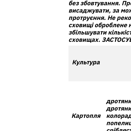
без збовтування. Пр
висаджувати, за мож
протруєння. Не рек
сховищі оброблене н
збільшувати кількіс
сховищах.
ЗАСТОСУВ
Культура
дротяни
дротяни
Картопля
колорад
попелиц
срібляс