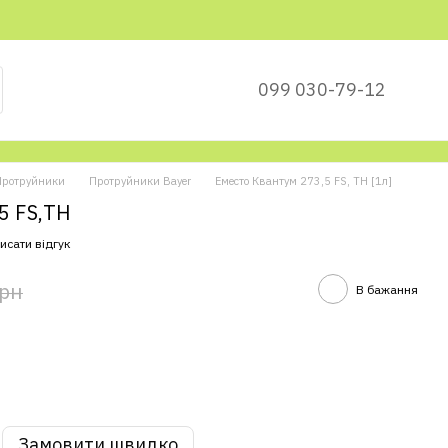
099 030-79-12
Протруйники
Протруйники Bayer
Еместо Квантум 273,5 FS, ТН [1л]
5 FS,ТН
исати відгук
грн
В бажання
Замовити швидко