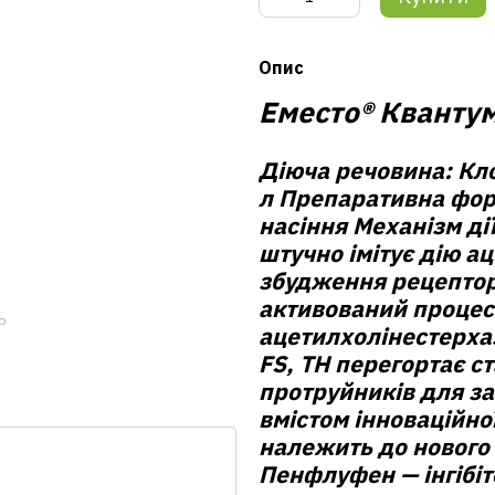
Опис
Еместо® Квантум
Діюча речовина:
Кло
л
Препаративна фор
насіння
Механізм дії
штучно імітує дію а
збудження рецептор
активований процес
ю
ацетилхолінестерха
FS, ТН перегортає ст
протруйників для за
вмістом інноваційно
належить до нового 
Пенфлуфен — інгібіт