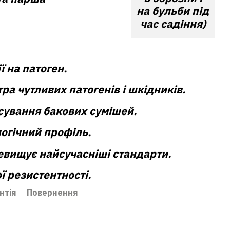
на бульби під
час садіння)
ї на патоген.
а чутливих патогенів і шкідників.
сування бакових сумішей.
огічний профіль.
евищує найсучасніші стандарти.
 резистентності.
нтія
Повернення