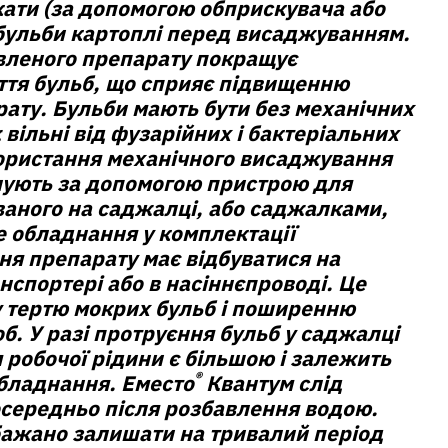
кати (за допомогою обприскувача або
 бульби картоплі перед висаджуванням.
вленого препарату покращує
ття бульб, що сприяє підвищенню
ату. Бульби мають бути без механічних
вільні від фузарійних і бактеріальних
користання механічного висаджування
нують за допомогою пристрою для
ваного на саджалці, або саджалками,
е обладнання у комплектації
ня препарату має відбуватися на
спортері або в насіннєпроводі. Це
у тертю мокрих бульб і поширенню
б. У разі протруєння бульб у саджалці
робочої рідини є більшою і залежить
®
обладнання. Еместо
Квантум слід
осередньо після розбавлення водою.
бажано залишати на тривалий період