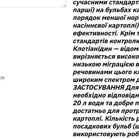
сучасними стандарт
парші) на бульбах к
порядок меншої нор
насіннєвої картоплі
ефективності. Крім 
стандартів контролю
Клотіанідин — відом
вирізняється високо
низькою міграцією в
речовинами цього кл
г/л
широким спектром д
ЗАСТОСУВАННЯ
Для 
необхідно відповідн
20 л води та добре 
достатньо для протр
картоплі. Кількість
посадкових бульб (щ
використовують робо