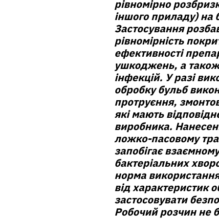
рівномірно розбриз
іншого приладу) на
Застосування розба
рівномірність покри
ефективності препар
ушкоджень, а також 
інфекцій. У разі ви
обробку бульб вико
протруєння, змонто
які мають відповідн
виробника. Нанесен
ложко-пасовому тран
запобігає взаємном
бактеріальних хворо
норма використання 
від характеристик 
застосовувати безп
Робочий розчин не 