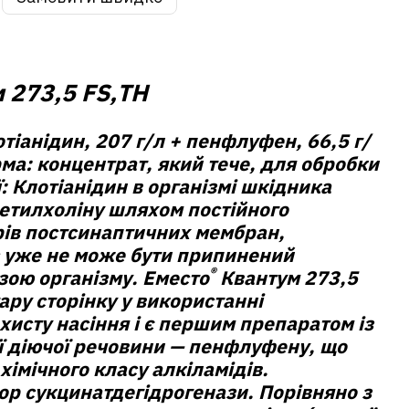
 273,5 FS,ТН
тіанідин, 207 г/л + пенфлуфен, 66,5 г/
ма:
концентрат, який тече, для обробки
:
Клотіанідин в організмі шкідника
цетилхоліну шляхом постійного
ів постсинаптичних мембран,
 уже не може бути припинений
®
зою організму. Еместо
Квантум 273,5
ару сторінку у використанні
хисту насіння і є першим препаратом із
ї діючої речовини — пенфлуфену, що
хімічного класу алкіламідів.
ор сукцинатдегідрогенази. Порівняно з