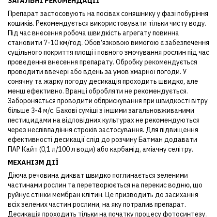
ЗАГАЛЬНІ РЕКОМЕНДАЦІЇ
Препарат застосовують на посівах соняшнику у фазі побуріння
кошиків. Рекомендується використовувати тільки чисту воду.
Під час внесення робоча швидкість агрегату повинна
становити 7-10 км/год. Обов’язковою вимогою є забезпечення
суцільного покриття площі і повного змочування рослин під час
проведення внесення препарату. Обробку рекомендується
проводити ввечері або вдень за умов хмарної погоди. У
сонячну та жарку погоду десикація проходить швидко, але
менш ефективно. Вранці обробляти не рекомендується.
Забороняється проводити обприскування при швидкості вітру
більше 3-4 м/с. Бакові суміші з іншими загальновживаними
пестицидами на відповідних культурах не рекомендуються
через неспівпадіння строків застосування. Для підвищення
ефективності десикації слід до розчину Батман додавати
ПАР Кайт (0,1 л/100 л води) або карбамід, аміачну селітру.
МЕХАНІЗМ ДІЇ
Діюча речовина дикват швидко поглинається зеленими
частинами рослин та перетворюється на перекис водню, що
руйнує стінки мембран клітин. Це призводить до засихання
всіх зелених частин рослини, на яку потрапив препарат.
Десикація проходить тільки на початку процесу фотосинтезу.