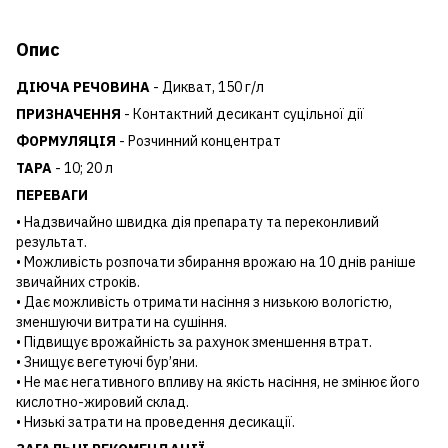
Опис
ДІЮЧА РЕЧОВИНА
- Дикват, 150 г/л
ПРИЗНАЧЕННЯ
- Контактний десикант суцільної дії
ФОРМУЛЯЦІЯ
- Розчинний концентрат
ТАРА
- 10; 20 л
ПЕРЕВАГИ
• Надзвичайно швидка дія препарату та переконливий
результат.
• Можливість розпочати збирання врожаю на 10 днів раніше
звичайних строків.
• Дає можливість отримати насіння з низькою вологістю,
зменшуючи витрати на сушіння.
• Підвищує врожайність за рахунок зменшення втрат.
• Знищує вегетуючі бур’яни.
• Не має негативного впливу на якість насіння, не змінює його
кислотно-жировий склад.
• Низькі затрати на проведення десикації.