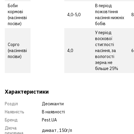
Боби
В період
кормові
пожовтіння
4,0-5,0
8
(насіннєві
насіння нижніх
посіви)
бобів
У період
воскової
Сорго
стиглості
(насіннєві
4,0
насіння, за
6
посіви)
вологості
зерна не
більше 25%
Характеристики
Розділ
Десиканти
Наявність
В наявності
Бренд
Pest.UA
Діюча
дикват , 150г/л
речовина