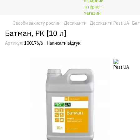
Засоби захисту рослин
Десиканти
Десиканти Pest.UA
Бат
Батман, РК [10 л]
Артикул:
100176/6
Написати відгук