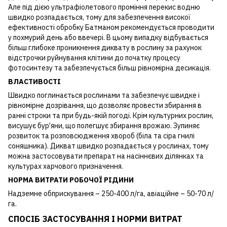
Але під дією ультрафіолетового проміння перекис водню
швидко розпадається, тому для забезпечення високої
ефективності обробку Батманом рекомендується проводити
у похмурий день або ввечері. В цьому випадку відбувається
більш глибоке проникнення диквату в рослину за рахунок
відстрочки руйнування клітини до початку процесу
фотосинтезу та забезпечується більш рівномірна десикація.
ВЛАСТИВОСТІ
Швидко поглинається рослинами та забезпечує швидке і
рівномірне дозрівання, що дозволяє провести збирання в
ранні строки та при будь-якій погоді. Крім культурних рослин,
висушує бур’яни, що полегшує збирання врожаю. Зупиняє
розвиток та розповсюдження хвороб (біла та сіра гнилі
соняшника). Дикват швидко розпадається у рослинах, тому
можна застосовувати препарат на насіннєвих ділянках та
культурах харчового призначення.
НОРМА ВИТРАТИ РОБОЧОЇ РІДИНИ
Надземне обприскування – 250-400 л/га, авіаційне – 50-70 л/
га.
СПОСІБ ЗАСТОСУВАННЯ І НОРМИ ВИТРАТ