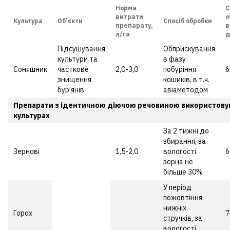
Норма
С
витрати
о
Культура
Об’єкти
Спосіб обробки
препарату,
в
л/га
д
Підсушування
Обприскування
культури та
в фазу
Соняшник
часткове
2,0-3,0
побуріння
6
знищення
кошиків, в т.ч.
бур’янів
авіаметодом
Препарати з ідентичною діючою речовиною використову
культурах
За 2 тижні до
збирання, за
Зернові
1,5-2,0
вологості
6
зерна не
більше 30%
У період
пожовтіння
нижніх
Горох
7
стручків, за
вологості