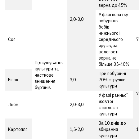
зерна до 45%
У фазі початку
2,0-3,0
побуріння
бобів
нижнього і
Соя
середнього
7
ярусів, за
вологості
зерна не
Підсушування
більше 35-40%
культури та
При побурінні
часткове
Ріпак
3,0
70% стручків
знищення
культури
бур’янів
7
У фазі ранньої
жовтої
Льон
2,0-3,0
стиглості
культури
За 10 днів до
Картопля
1,5-2,0
збирання
1
культури