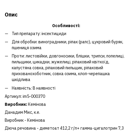
Опис
Особливості:
Тип препарату: інсектициди
Для обробки: виноградники, ріпак (рапс), цукровий буряк,
пшениця озима
Проти: листовійки, довгоносики, блішки, трипси, попелиці,
пильщики, цикадки, жужелиці, ріпаковий квіткоїд,
капустяна совка, ріпаковий пильщик, ріпаковий
прихованохоботник, совка озима, клоп-черепашка
шкідлива
Наявність: В наявності
Артикул: im5-000370
Виробник:
Кемінова
Данадим Мікс, к.е.
Виробник - Кемінова
Діюча речовина - диметоат 412,2 г/л+ гамма-цигалотрин 7,3