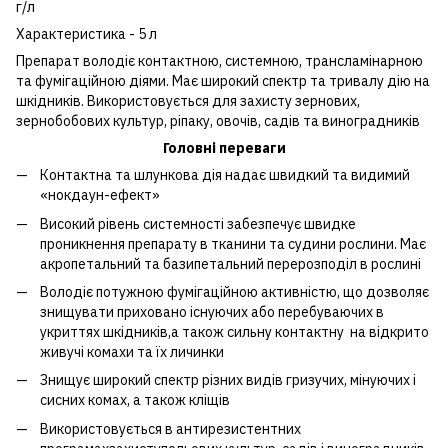
г/л
Характеристика - 5 л
Препарат володіє контактною, системною, трансламінарною
та фумігаційною діями. Має широкий спектр та тривалу дію на
шкідників. Використовується для захисту зернових,
зернобобових культур, ріпаку, овочів, садів та виноградників
Головні переваги
Контактна та шлункова дія надає швидкий та видимий
«нокдаун-ефект»
Високий рівень системності забезпечує швидке
проникнення препарату в тканини та судини рослини. Має
акропетальний та базипетальний перерозподіл в рослині
Володіє потужною фумігаційною активністю, що дозволяє
знищувати приховано існуючих або перебуваючих в
укриттях шкідників,а також сильну контактну на відкрито
живучі комахи та їх личинки
Знищує широкий спектр різних видів гризучих, мінуючих і
сисних комах, а також кліщів
Використовується в антирезистентних