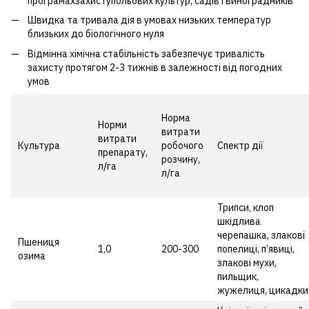
програмахзахиступольових культур, садів і виноградників
Швидка та тривала дія в умовах низьких температур
близьких до біологічного нуля
Відмінна хімічна стабільність забезпечує тривалість
захисту протягом 2-3 тижнів в залежності від погодних
умов
Норма
Норми
витрати
витрати
Культура
робочого
Спектр дії
препарату,
розчину,
л/га
л/га
Трипси, клоп
шкідлива
черепашка, злакові
Пшениця
1,0
200-300
попелиці, п’явиці,
озима
злакові мухи,
пильщик,
жужелиця, цикадки