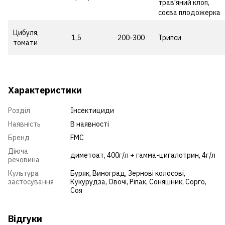
трав'яний клоп,
соєва плодожерка
Цибуля,
1,5
200-300
Трипси
томати
Характеристики
Розділ
Інсектициди
Наявність
В наявності
Бренд
FMC
Діюча
диметоат, 400г/л + гамма-цигалотрин, 4г/л
речовина
Культура
Буряк
,
Виноград
,
Зернові колосові
,
застосування
Кукурудза
,
Овочі
,
Ріпак
,
Соняшник
,
Сорго
,
Соя
Відгуки