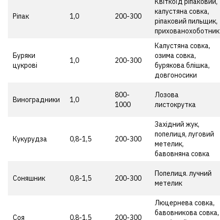
Квіткоїд ріпаковий,
капустяна совка,
Ріпак
1,0
200-300
ріпаковий пильщик,
прихованохоботник
Капустяна совка,
Буряки
озима совка,
1,0
200-300
цукрові
бурякова блішка,
довгоносики
800-
Лозова
Виноградники
1,0
1000
листокрутка
Західний жук,
попелиця, луговий
Кукурудза
0,8-1,5
200-300
метелик,
бавовняна совка
Попелиця. лучний
Соняшник
0,8-1,5
200-300
метелик
Люцернева совка,
бавовникова совка,
Соя
0,8-1,5
200-300