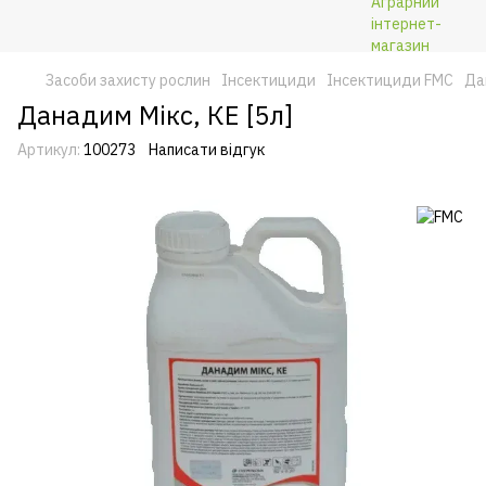
Засоби захисту рослин
Інсектициди
Інсектициди FMC
Да
Данадим Мікс, КЕ [5л]
Артикул:
100273
Написати відгук