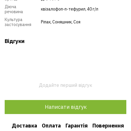
Діюча
квізалофоп-п-тефурил, 40 г/л
речовина
Культура
Ріпак
,
Соняшник
,
Соя
застосування
Відгуки
Додайте перший відгук
Написати відгук
Доставка
Оплата
Гарантія
Повернення