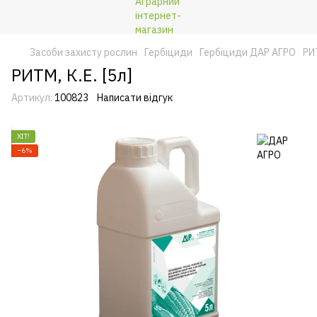
Засоби захисту рослин
Гербіциди
Гербіциди ДАР АГРО
РИТ
РИТМ, К.Е. [5л]
Артикул:
100823
Написати відгук
ХІТ!
−6%