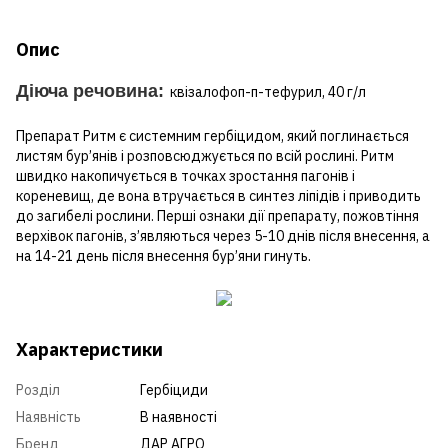
Опис
Діюча речовина:
квізалофоп-п-тефурил, 40 г/л
Препарат Ритм є системним гербіцидом, який поглинається
листям бур’янів і розповсюджується по всій рослині. Ритм
швидко накопичується в точках зростання пагонів і
кореневищ, де вона втручається в синтез ліпідів і приводить
до загибелі рослини. Перші ознаки дії препарату, пожовтіння
верхівок пагонів, з’являються через 5-10 днів після внесення, а
на 14-21 день після внесення бур’яни гинуть.
Характеристики
Розділ
Гербіциди
Наявність
В наявності
Бренд
ДАР АГРО