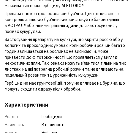
максимальні норм гербіциду
АГРІТОКС®
.
Препарат не контролює злакові бур’яни. Для одночасного
контролю злакових бур’янів використовуйте бакові суміші
з
АСТРАЛ®
або іншими грамініцидами для застосування у
посівах кукурудзи.
Застосування препарату на культурі, що вкрита росою або у
вологих та прохолодних умовах, коли робочий розчин багато
годин залишається на рослинах не висихаючи, може
призвести до фітотоксичності, що проявляється у вигляді
некротичних плям. Такі ознаки можуть з’явитися тільки на тих
листках, на які потрапив робочий розчин та не впливають на
подальший розвиток та урожайність кукурудзи.
Гербіцид не має ґрунтової дії, тому не впливає на бур’яни, що
можуть сходити одразу після обробки.
Характеристики
Розділ
Гербіциди
Наявність
В наявності
Бренд
Нуфарм