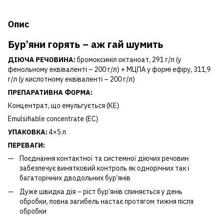
Опис
Бур’яни горять – аж гай шумить
ДІЮЧА
РЕЧОВИНА:
бромоксиніл октаноат, 291 г/л (у
фенольному еквіваленті – 200 г/л) + МЦПА у формі ефіру, 311,9
г/л (у кислотному еквіваленті – 200 г/л)
ПРЕПАРАТИВНА
ФОРМА:
Концентрат, що емульгується (КЕ)
Emulsifiable concentrate (EC)
УПАКОВКА:
4×5 л
ПЕРЕВАГИ:
Поєднання контактної та системної діючих речовин
забезпечує винятковий контроль як однорічних так і
багаторічних дводольних бур’янів
Дуже швидка дія – ріст бур’янів спиняється у день
обробки, повна загибель настає протягом тижня після
обробки