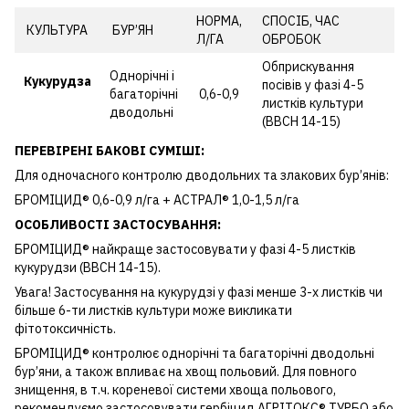
НОРМА,
СПОСІБ, ЧАС
КУЛЬТУРА
БУР’ЯН
Л/ГА
ОБРОБОК
Обприскування
Однорічні і
Кукурудза
посівів у фазі 4-5
багаторічні
0,6-0,9
листків культури
дводольні
(ВВСН 14-15)
ПЕРЕВІРЕНІ БАКОВІ СУМІШІ:
Для одночасного контролю дводольних та злакових бур’янів:
БРОМІЦИД® 0,6-0,9 л/га +
АСТРАЛ®
1,0-1,5 л/га
ОСОБЛИВОСТІ ЗАСТОСУВАННЯ:
БРОМІЦИД® найкраще застосовувати у фазі 4-5 листків
кукурудзи (ВВСН 14-15).
Увага! Застосування на кукурудзі у фазі менше 3-х листків чи
більше 6-ти листків культури може викликати
фітотоксичність.
БРОМІЦИД® контролює однорічні та багаторічні дводольні
бур’яни, а також впливає на хвощ польовий. Для повного
знищення, в т.ч. кореневої системи хвоща польового,
рекомендуємо застосовувати гербіцид
АГРІТОКС® ТУРБО
або