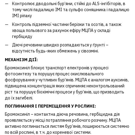
Контролює дводольні бур’яни, стійкі до ALS-інгібіторів, в
тому числі падалицю ІМІ та сульфо соняшника і падалицю
ІМІ ріпаку
Контроль підземної частини берізки та осотів, а також
хвоща польового за рахунок ефіру МЦПА у складі
гербіциду
Діючі речовини швидко розпадаються у ґрунті –
відсутність будь-яких обмежень у сівозміні.
МЕХАНІЗМ ДІЇ
:
Бромоксиніл блокує транспорт електронів у процесі
фотосинтезу та порушує процес окислювального
фосфорування у чутливих бур’янів. МЦПА є аналогом ауксинів,
підвищена концентрація яких спричиняє неконтрольований
ріст та порушує біохімічні процеси у бур’янів, що призводить
до їх загибелі.
ПОГЛИНАННЯ І ПЕРЕМІЩЕННЯ У РОСЛИНІ
:
Бромоксиніл – контактна діюча речовина, гербіцидна дія
проявляється у місці потрапляння робочого розчину. МЦПА
активно поглинається листям бур’янів, поширюється системно
по всій рослині, в т.ч. до кореневої системи.