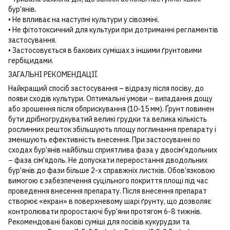
бур’янів.
• Не впливає на наступні культури у сівозміні.
• Не фітотоксичний для культури при дотриманні регламентів
застосування.
• Застосовується в бакових сумішах з іншими ґрунтовими
гербіцидами.
ЗАГАЛЬНІ РЕКОМЕНДАЦІЇ
Найкращий спосіб застосування – відразу після посіву, до
появи сходів культури. Оптимальні умови – випадання дощу
або зрошення після обприскування (10-15 мм). Ґрунт повинен
бути дрібногрудкуватий великі грудки та велика кількість
рослинних решток збільшують площу поглинання препарату і
зменшують ефективність внесення. При застосуванні по
сходах бур’янів найбільш сприятлива фаза у двосім’ядольних
– фаза сім’ядоль. Не допускати переростання дводольних
бур’янів до фази більше 2-х справжніх листків. Обов’язковою
вимогою є забезпечення суцільного покриття площі під час
проведення внесення препарату. Після внесення препарат
створює «екран» в поверхневому шарі ґрунту, що дозволяє
контролювати проростаючі бур’яни протягом 6-8 тижнів.
Рекомендовані бакові суміші для посівів кукурудзи та