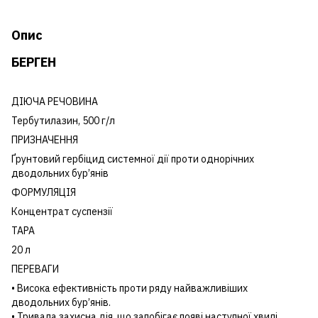
Опис
БЕРГЕН
ДІЮЧА РЕЧОВИНА
Тербутилазин, 500 г/л
ПРИЗНАЧЕННЯ
Ґрунтовий гербіцид системної дії проти однорічних
дводольних бур’янів
ФОРМУЛЯЦІЯ
Концентрат суспензії
ТАРА
20 л
ПЕРЕВАГИ
• Висока ефективність проти ряду найважливіших
дводольних бур’янів.
• Тривала захисна дія, що запобігає появі наступної хвилі