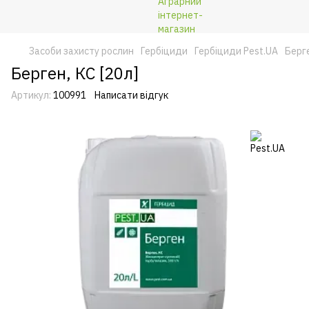
Засоби захисту рослин
Гербіциди
Гербіциди Pest.UA
Берге
Берген, КС [20л]
Артикул:
100991
Написати відгук