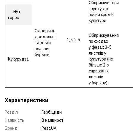
Обприскування
грунту до
Нут,
появи сходів
горох
культури
Однорічні
Обприскування
дводольні
1,5-2,5
по сходах
та деякі
у фазах 3-5
злакові
листків у
бур›яни
Кукурудза
культури (не
більше 2-х
справжніх
листків
у бур’яну)
Характеристики
Розділ
Гербіциди
Наявність
В наявності
Бренд
Pest.UA