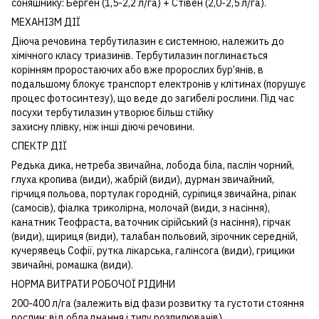
соняшнику: Берген (1,5-2,2 л/га) + Стівен (2,0-2,5 л/га).
МЕХАНІЗМ ДІЇ
Діюча речовина тербутилазин є системною, належить до
хімічного класу триазинів. Тербутилазин поглинається
корінням проростаючих або вже пророслих бур’янів, в
подальшому блокує транспорт електронів у клітинах (порушує
процес фотосинтезу), що веде до загибелі рослини. Під час
посухи тербутилазин утворює більш стійку
захисну плівку, ніж інші діючі речовини.
СПЕКТР ДІЇ
Редька дика, нетреба звичайна, лобода біла, паслін чорний,
глуха кропива (види), жабрій (види), дурман звичайний,
гірчиця польова, портулак городній, суріпиця звичайна, ріпак
(самосів), фіалка триколірна, молочай (види, з насіння),
канатник Теофраста, ваточник сірійський (з насіння), гірчак
(види), щириця (види), талабан польовий, зірочник середній,
кучерявець Cофії, рутка лікарська, галінсога (види), грицики
звичайні, ромашка (види).
НОРМА ВИТРАТИ РОБОЧОЇ РІДИНИ
200-400 л/га (залежить від фази розвитку та густоти стояння
рослин; від обладнання і типу розпилювачів).