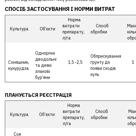
СПОСІБ ЗАСТОСУВАННЯ І НОРМИ ВИТРАТ
Норма
витрати
Спосіб
Мак
Культура
Об’єкти
препарату,
обробки
кіль
л/га
обр
Однорічні
Обприскування
дводольні
Соняшник,
1,5 -2,5
грунту до
1
та деякі
кукурудза
появи сходів
злакові
куль
бур’яни
ПЛАНУЄТЬСЯ РЕЄСТРАЦІЯ
Норма
витрати
Спосіб
Мак
Культура
Об’єкти
препарату,
обробки
кіль
л/га
обр
Соя