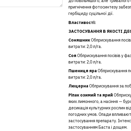
до повільнішого, але тривалого
пригнічення фотосинтезу забез
гербіциду суцільної дії.
Властивості:
ЗАСТОСУВАННЯ В ЯКОСТІ ДЕ
Соняшник
Обприскування посіві
витрати: 2,0 л/га.
Соя
Обприскування посівів у фаз
витрати: 2,0 л/га.
Пшениця яра
Обприскування пос
витрати: 2,0 л/га.
Люцерна
Обприскування за побу
Ріпак озимий та ярий
Обприску
яких лимонного, а насіння — бур
десикація культурних рослин ві
погодних умов. Опади впливають
застосування препарату. Інтенс
застосуванням Баста і дощем.