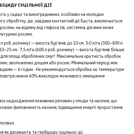
РБІЦИДУ СУЦІЛЬНОЇ ДІЇ
ють у садах та виноградниках, особливо на молодих
о обробітку, де, завдяки контактній дії Баста, виключається
ослин, на відміну від гліфосатів, системна дія яких може
льтурних рослин.
 л роб. розчину) — висота бур’янів до 10 см. 5,0 л/га (300–400 л
10–25 см. 7,5 л/га (600 л роб. розчину) — висота бур’янів більше
 для площі оброблених смуг! Максимальна кратність обробок
слин, зволожених дощем або росою. Мінімальний період між
падами — 6 годин. Не рекомендується обробка за температури
ті повітря нижче 60% внаслідок можливого зменшення
орює надходження поживних речовин у плоди та насіння, що
рожаю (виповненість насіння, підвищення енергії проростання
посівах.
 як десиканта та гербіциду суцільної дії.