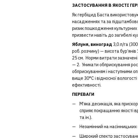
ЗАСТОСУВАННЯ В ЯКОСТІ ГЕ
Як гербіцид Баста використову
насадженнях та за підштамбовог
ризик пошкодження культурних р
призвести навіть до загибелі ку
Яблуня, виноград
3,0 л/га (300
роб. розчину) — висота бур’янів 
25 см. Норми витрати зазначені
— 2. Уникати обприскування ро
обприскуванням і наступними о
вище 30°С і відносної вологос
ефективності.
ПЕРЕВАГИ
М’яка десикація, яка приск
сприяє покращанню якості в
та ін.).
Незамінний на насінницьких 
Широкий спектр застосування