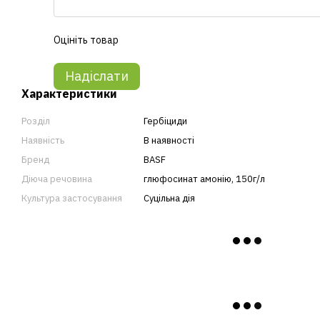
Оцініть товар
Надіслати
Характеристики
Розділ
Гербіциди
Наявність
В наявності
Бренд
BASF
Діюча речовина
глюфосинат амонію, 150г/л
Культура застосування
Суцільна дія