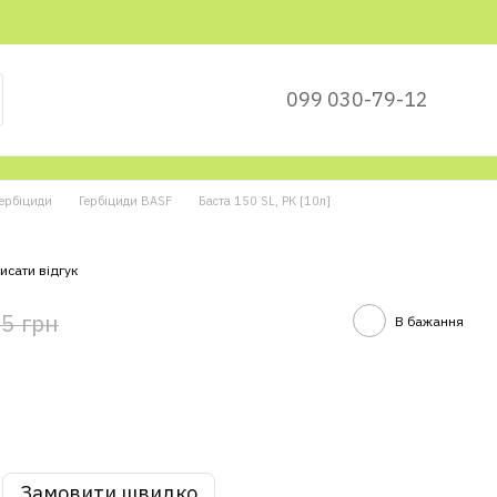
099 030-79-12
ербіциди
Гербіциди BASF
Баста 150 SL, РК [10л]
исати відгук
5 грн
В бажання
Замовити швидко