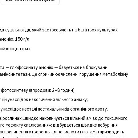
 суцільної дії, який застосовують на багатьох культурах.
монію, 150 г/л
ний концентрат
та
— глюфосинату амонію — базується на блокуванні
мінсинтетази. Це спричинює численні порушення метаболізму
 фотосинтезу (впродовж 2–8 годин);
ій унаслідок накопичення вільного аміаку;
 унаслідок нестачі постачальників органічного азоту.
а рослинах швидко накопичується вільний аміак до токсичного
ого «ефекту спалювання»: відбувається швидке побуріння
о ж припинення утворення амінокислоти глютамін призводить