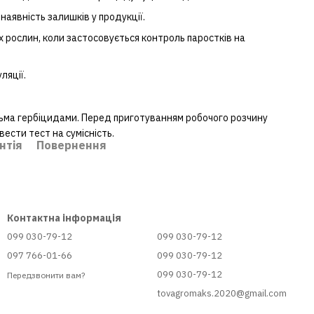
наявність залишків у продукції.
х рослин, коли застосовується контроль паростків на
ляції.
тьма гербіцидами. Перед приготуванням робочого розчину
сти тест на сумісність.
нтія
Повернення
Контактна інформація
099 030-79-12
099 030-79-12
097 766-01-66
099 030-79-12
099 030-79-12
Передзвонити вам?
tovagromaks.2020@gmail.com