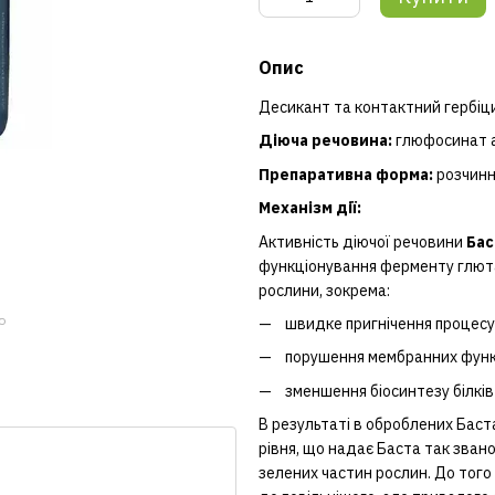
Опис
Десикант та контактний гербіцид
Діюча речовина:
глюфосинат а
Препаративна форма:
розчин
Механізм дії:
Активність діючої речовини
Бас
функціонування ферменту глюта
рослини, зокрема:
ю
швидке пригнічення процесу
порушення мембранних функц
зменшення біосинтезу білків
В результаті в оброблених Баст
рівня, що надає Баста так зван
зелених частин рослин. До тог