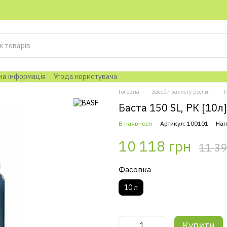
на інформація
Угода користувача
Головна
Засоби захисту рослин
Г
Баста 150 SL, РК [10л]
В наявності
Артикул: 100101
Нап
10 118 грн
11 39
Фасовка
10 л
Купити