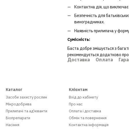
Контактна дія, що виключає 
Безпечність для батьківськи
виноградниках.
Наявність прилипача у форму
Сумісність:
Баста добре змішується з бага
рекомендується додатково прове
Доставка
Оплата
Гара
Каталог
Клієнтам
Засоби захисту рослин
Вхід до кабінету
Мікродобрива
Про нас
Прилипачі та ад'юванти
Оплата і доставка
Біопрепарати
Обмін та повернення
Насіння
Контактна інформація