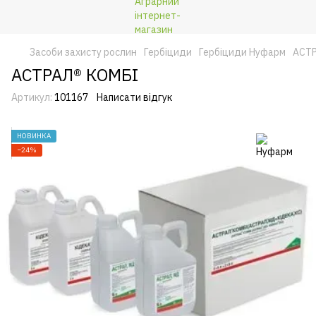
Засоби захисту рослин
Гербіциди
Гербіциди Нуфарм
АСТ
АСТРАЛ® КОМБІ
Артикул:
101167
Написати відгук
НОВИНКА
−24%