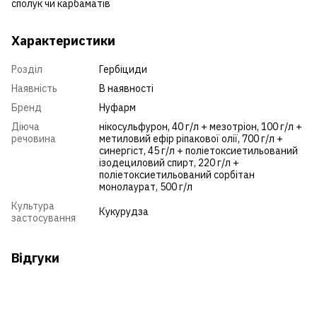
сполук чи карбаматів
Характеристики
Розділ
Гербіциди
Наявність
В наявності
Бренд
Нуфарм
Діюча
нікосульфурон, 40 г/л + мезотріон, 100 г/л +
речовина
метиловий ефір ріпакової олії, 700 г/л +
синергіст, 45 г/л + поліетоксиетильований
ізодециловий спирт, 220 г/л +
поліетоксиетильований сорбітан
монолаурат, 500 г/л
Культура
Кукурудза
застосування
Відгуки