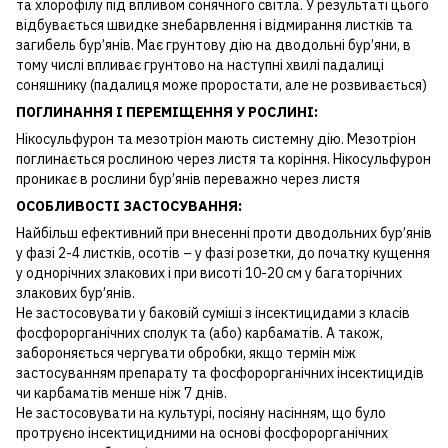
та хлорофілу під впливом сонячного світла. У результаті цього
відбувається швидке знебарвлення і відмирання листків та
загибель бур’янів. Має грунтову дію на дводольні бур’яни, в
тому числі впливає грунтово на наступні хвилі падалиці
соняшнику (падалиця може проростати, але не розвивається)
ПОГЛИНАННЯ І ПЕРЕМІЩЕННЯ
У РОСЛИНІ:
Нікосульфурон та мезотріон мають системну дію. Мезотріон
поглинається рослиною через листя та коріння. Нікосульфурон
проникає в рослини бур’янів переважно через листя
ОСОБЛИВОСТІ ЗАСТОСУВАННЯ:
Найбільш ефективний при внесенні проти дводольних бур’янів
у фазі 2-4 листків, осотів – у фазі розетки, до початку кущення
у однорічних злакових і при висоті 10-20 см у багаторічних
злакових бур’янів.
Не застосовувати у баковій суміші з інсектицидами з класів
фосфорорганічних сполук та (або) карбаматів. А також,
забороняється чергувати обробки, якщо термін між
застосуванням препарату та фосфорорганічних інсектицидів
чи карбаматів менше ніж 7 днів.
Не застосовувати на культурі, посіяну насінням, що було
протруєно інсектицидними на основі фосфорорганічних