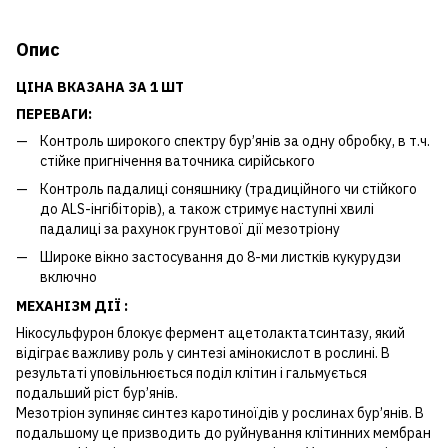
Опис
ЦІНА ВКАЗАНА ЗА 1 ШТ
ПЕРЕВАГИ:
Контроль широкого спектру бур’янів за одну обробку, в т.ч.
стійке пригнічення ваточника сирійського
Контроль падалиці соняшнику (традиційного чи стійкого
до ALS-інгібіторів), а також стримує наступні хвилі
падалиці за рахунок грунтової дії мезотріону
Широке вікно застосування до 8-ми листків кукурудзи
включно
МЕХАНІЗМ ДІЇ
:
Нікосульфурон блокує фермент ацетолактатсинтазу, який
відіграє важливу роль у синтезі амінокислот в рослині. В
результаті уповільнюється поділ клітин і гальмується
подальший ріст бур’янів.
Мезотріон зупиняє синтез каротиноїдів у рослинах бур’янів. В
подальшому це призводить до руйнування клітинних мембран