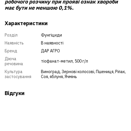
робочого розчину при прояві ознак хвороби
має бути не меншою 0,1%.
Характеристики
Розділ
Фунгіциди
Наявність
В наявності
Бренд
ДАР АГРО
Діюча
тіофанат-метил, 500 г/л
речовина
Культура
Виноград
,
Зернові колосові
,
Пшениця
,
Ріпак
,
застосування
Соя
,
яблуня
,
Ячмінь
Відгуки