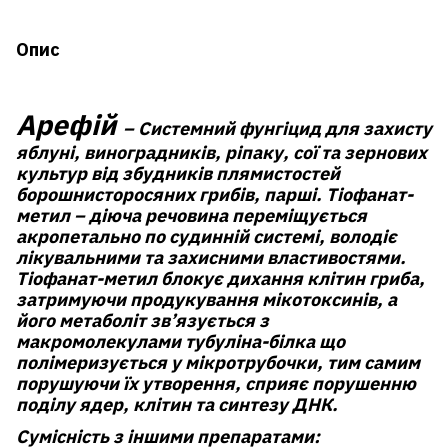
Опис
Арефій
– Системний фунгіцид для захисту
яблуні, виноградників, ріпаку, сої та зернових
культур від збудників плямистостей
борошнисторосяних грибів, парші. Тіофанат-
метил – діюча речовина переміщується
акропетально по судинній системі, володіє
лікувальними та захисними властивостями.
Тіофанат-метил блокує дихання клітин гриба,
затримуючи продукування мікотоксинів, а
його метаболіт зв’язується з
макромолекулами тубуліна-білка що
полімеризується у мікротрубочки, тим самим
порушуючи їх утворення, сприяє порушенню
поділу ядер, клітин та синтезу ДНК.
Сумісність з іншими препаратами: