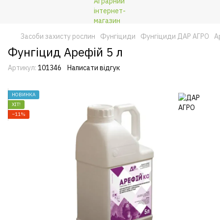
Засоби захисту рослин
Фунгіциди
Фунгіциди ДАР АГРО
А
Фунгіцид Арефій 5 л
Артикул:
101346
Написати відгук
НОВИНКА
ХІТ!
−11%