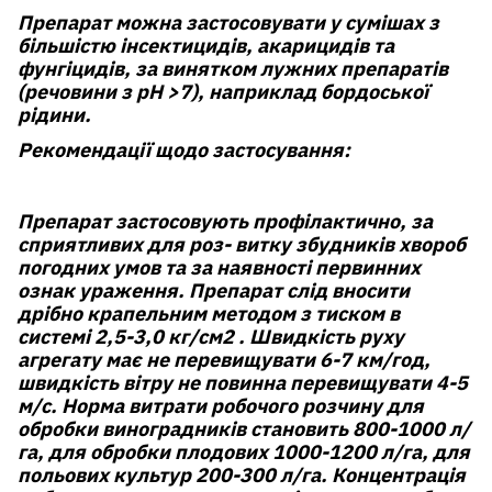
Препарат можна застосовувати у сумішах з
більшістю інсектицидів, акарицидів та
фунгіцидів, за винятком лужних препаратів
(речовини з рН >7), наприклад бордоської
рідини.
Рекомендації щодо застосування:
Препарат застосовують профілактично, за
сприятливих для роз- витку збудників хвороб
погодних умов та за наявності первинних
ознак ураження. Препарат слід вносити
дрібно крапельним методом з тиском в
системі 2,5-3,0 кг/см2 . Швидкість руху
агрегату має не перевищувати 6-7 км/год,
швидкість вітру не повинна перевищувати 4-5
м/с. Норма витрати робочого розчину для
обробки виноградників становить 800-1000 л/
га, для обробки плодових 1000-1200 л/га, для
польових культур 200-300 л/га. Концентрація