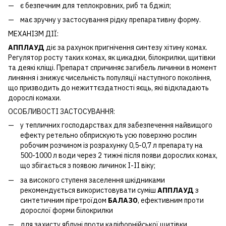
є безпечним для теплокровних, риб та бджіл;
має зручну у застосування рідку препаративну форму.
МЕХАНІЗМ ДІЇ:
АППЛАУД
діє за рахунок пригнічення синтезу хітину комах.
Регулятор росту таких комах, як цикадки, білокрилки, щитівки
та деякі кліщі. Препарат спричиняє загибель личинки в момент
линяння і знижує чисельність популяції наступного покоління,
що призводить до нежиттєздатності яєць, які відкладають
дорослі комахи.
ОСОБЛИВОСТІ ЗАСТОСУВАННЯ:
у тепличних господарствах для забезпечення найвищого
ефекту ретельно обприскують усю поверхню рослин
робочим розчином із розрахунку 0,5-0,7 л препарату на
500-1000 л води через 2 тижні після появи дорослих комах,
що збігається з появою личинок І-ІІ віку;
за високого ступеня заселення шкідниками
рекомендується використовувати суміш
АППЛАУД
з
синтетичним піретроїдом
БАЛАЗО
, ефективним проти
дорослої форми білокрилки
для захисту яблуні проти каліфорнійської щитівки