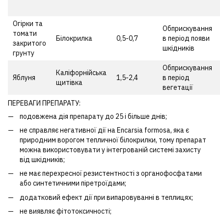
Огірки та
Обприскування
томати
Білокрилка
0,5-0,7
в період появи
закритого
шкідників
грунту
Обприскування
Каліфорнійська
Яблуня
1,5-2,4
в період
щитівка
вегетації
ПЕРЕВАГИ ПРЕПАРАТУ:
подовжена дія препарату до 25 і більше днів;
не справляє негативної дії на Encarsia formosa, яка є
природним ворогом тепличної білокрилки, тому препарат
можна використовувати у інтегрованій системі захисту
від шкідників;
не має перехресної резистентності з органофосфатами
або синтетичними піретроїдами;
додатковий ефект дії при випаровуванні в теплицях;
не виявляє фітотоксичності;