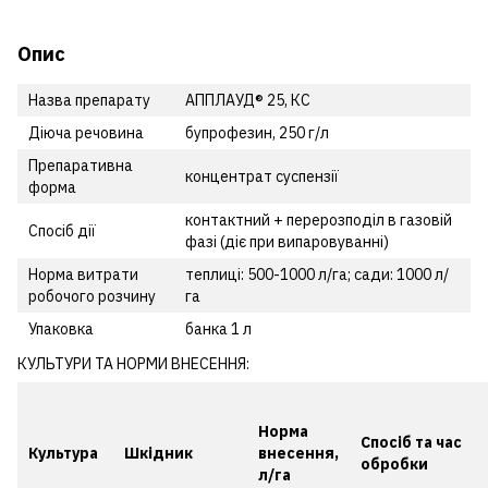
Опис
Назва препарату
АППЛАУД® 25, КС
Діюча речовина
бупрофезин, 250 г/л
Препаративна
концентрат суспензії
форма
контактний + перерозподіл в газовій
Спосіб дії
фазі (діє при випаровуванні)
Норма витрати
теплиці: 500-1000 л/га; сади: 1000 л/
робочого розчину
га
Упаковка
банка 1 л
КУЛЬТУРИ ТА НОРМИ ВНЕСЕННЯ:
Норма
Спосіб та час
Культура
Шкідник
внесення,
обробки
л/га