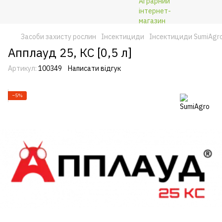
Засоби захисту рослин
Інсектициди
Інсектициди SumiAgr
Апплауд 25, КС [0,5 л]
Артикул:
100349
Написати відгук
−5%