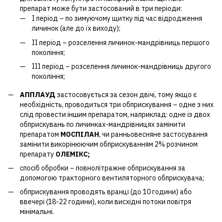
препарат може бути застосований в три періоди:
I період – по зимуючому щитку під час відродження
личинок (але до їх виходу);
II період – розселення личинок-мандрівниць першого
покоління;
III період – розселення личинок-мандрівниць другого
покоління;
АППЛАУД
застосовується за сезон двічі, тому якщо є
необхідність, проводиться три обприскування – одне з них
слід провести іншим препаратом, наприклад: одне із двох
обприскувань по личинках-мандрівницях замінити
препаратом
МОСПІЛАН
, чи ранньовесняне застосування
замінити викорінюючим обприскуванням 2% розчином
препарату
ОЛЕМІКС;
спосіб обробки – повнолітражне обприскування за
допомогою тракторного вентиляторного обприскувача;
обприскування проводять вранці (до 10 години) або
ввечері (18-22 години), коли висхідні потоки повітря
мінімальні.