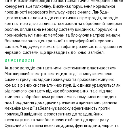
ацетилхоліновий рецептор постсинаптичної мембрани, але як
конкурент ацетилхоліну. Викликає порушення нормальної
провідності нервового імпульсу через синапс. Лямбда-
цигалотрин належить до синтетичних піретроїдів, володіє
контактною дією, залишається ззовні на обробленій поверхні
рослин. Впливає на нервову систему шкідників, порушуючи
проникність клітинних мембран та блокуючи натрієві канали.
Викликає параліч центральної та периферійної нервових
систем. У підсумку в комах-фітофагів розвивається ураження
нервової системи, що призводить до їхньої загибелі.
ВЛАСТИВОСТІ
Андерс володіє контактними і системними властивостями.
Має широкий спектр інсектицидної дії, знищує комплекс
сисних і гризучих відкритоживучих та прихованоживучих
комах із різних систематичних груп. Шкідники уражуються як
від прямого контакту під час обприскування, так і під час
живлення обробленими рослинами, в тому числі всередині
них. Поєднання двох діючих речовин з принципово різними
механізмами дії забезпечує високу ефективність проти
популяцій шкідників, резистентних до традиційних
інсектицидів та запобігає появі стійкості до препарату.
Сумісний з багатьма інсектицидами, фунгіцидами, мікро- та