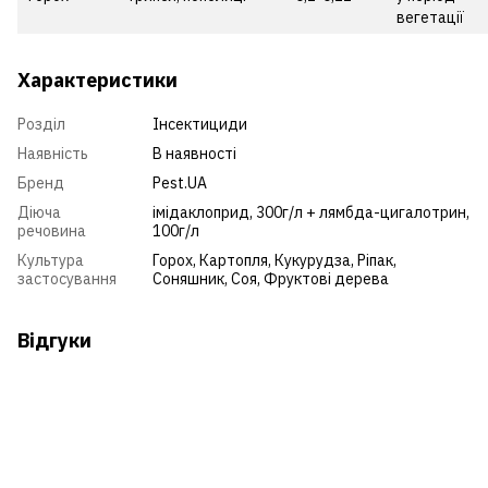
вегетації
Характеристики
Розділ
Інсектициди
Наявність
В наявності
Бренд
Pest.UA
Діюча
імідаклоприд, 300г/л + лямбда-цигалотрин,
речовина
100г/л
Культура
Горох
,
Картопля
,
Кукурудза
,
Ріпак
,
застосування
Соняшник
,
Соя
,
Фруктові дерева
Відгуки