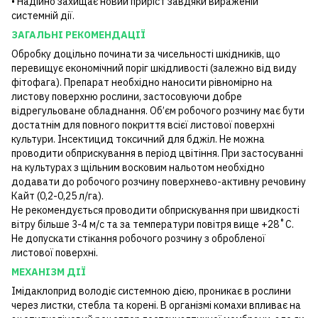
• Надійно захищає новий приріст завдяки вираженій
системній дії.
ЗАГАЛЬНІ РЕКОМЕНДАЦІЇ
Обробку доцільно починати за чисельності шкідників, що
перевищує економічний поріг шкідливості (залежно від виду
фітофага). Препарат необхідно наносити рівномірно на
листову поверхню рослини, застосовуючи добре
відрегульоване обладнання. Об’єм робочого розчину має бути
достатнім для повного покриття всієї листової поверхні
культури. Інсектицид токсичний для бджіл. Не можна
проводити обприскування в період цвітіння. При застосуванні
на культурах з щільним восковим нальотом необхідно
додавати до робочого розчину поверхнево-активну речовину
Кайт (0,2-0,25 л/га).
Не рекомендується проводити обприскування при швидкості
вітру більше 3-4 м/с та за температури повітря вище +28˚С.
Не допускати стікання робочого розчину з обробленої
листової поверхні.
МЕХАНІЗМ ДІЇ
Імідаклоприд володіє системною дією, проникає в рослини
через листки, стебла та корені. В організмі комахи впливає на