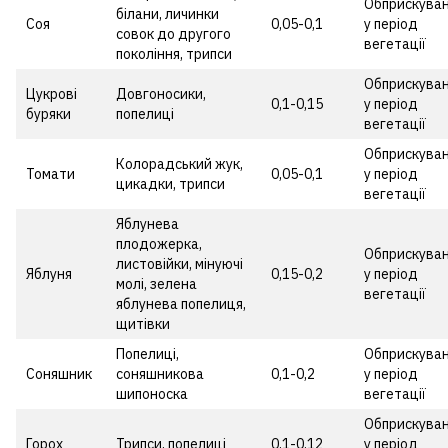
Обприскува
білани, личинки
Соя
0,05-0,1
у період
совок до другого
вегетації
покоління, трипси
Обприскува
Цукрові
Довгоносики,
0,1-0,15
у період
буряки
попелиці
вегетації
Обприскува
Колорадський жук,
Томати
0,05-0,1
у період
цикадки, трипси
вегетації
Яблунева
плодожерка,
Обприскува
листовійки, мінуючі
Яблуня
0,15-0,2
у період
молі, зелена
вегетації
яблунева попелиця,
щитівки
Попелиці,
Обприскува
Соняшник
соняшникова
0,1-0,2
у період
шипоноска
вегетації
Обприскува
Горох
Трипси, попелиці
0,1-0,12
у період