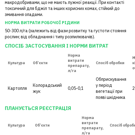
макродобривами, що не мають лужної реакції. При контакті
токсичний для бджіл та інших корисних комах, стійкий до
змивання опадами.
НОРМА ВИТРАТИ РОБОЧОЇ РІДИНИ
50-300 л/га (залежить від фази розвитку та густоти стояння
рослин; від обладнання і типу розпилювачів).
СПОСІБ ЗАСТОСУВАННЯ І НОРМИ ВИТРАТ
Норма
М
витрати
Культура
Об’єкти
Спосіб обробки
к
препарату,
о
л/га
Обприскування
Колорадський
у період
Картопля
0,05-0,1
2
жук
вегетації при
появі шкідника
ПЛАНУЄТЬСЯ РЕЄСТРАЦІЯ
Норма
витрати
Культура
Об’єкти
Спосіб оброб
препарату,
л/га