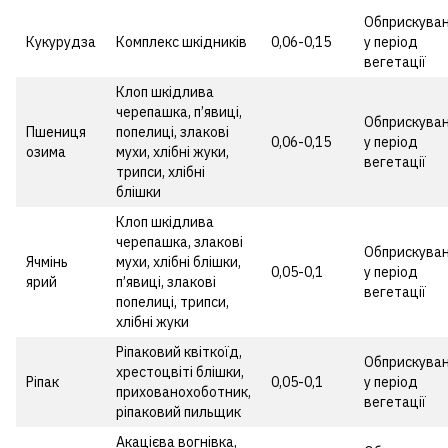
Обприскува
Кукурудза
Комплекс шкідників
0,06-0,15
у період
вегетації
Клоп шкідлива
черепашка, п’явиці,
Обприскува
Пшениця
попелиці, злакові
0,06-0,15
у період
озима
мухи, хлібні жуки,
вегетації
трипси, хлібні
блішки
Клоп шкідлива
черепашка, злакові
Обприскува
Ячмінь
мухи, хлібні блішки,
0,05-0,1
у період
ярий
п’явиці, злакові
вегетації
попелиці, трипси,
хлібні жуки
Ріпаковий квіткоїд,
Обприскува
хрестоцвіті блішки,
Ріпак
0,05-0,1
у період
прихованохоботник,
вегетації
ріпаковий пильщик
Акацієва вогнівка,