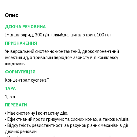
Опис
ДІЮЧА РЕЧОВИНА
Імідаклоприд, 300 г/л + лямбда-цигалотрин, 100 г/л
ПРИЗНАЧЕННЯ
Універсальний системно-контактний, двокомпонентний
інсектицид, з тривалим періодом захисту від комплексу
шкідників
ФОРМУЛЯЦІЯ
Концентрат суспензії
ТАРА
1; 5 л
ПЕРЕВАГИ
• Має системну і контактну дію.
• Ефективний проти гризучих та сисних комах, а також кліщів.
• Відсутність резистентності за рахунок різних механізмів дії
діючих речовин.