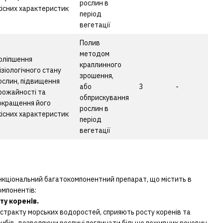
рослин в
кісних характеристик
період
вегетації
Полив
методом
оліпшення
краплинного
ізіологічного стану
зрошення,
ослин, підвищення
або
3
-
рожайності та
обприскування
окращення його
рослин в
кісних характеристик
період
вегетації
кціональний багатокомпонентний препарат, що містить в
омпонентів:
ту коренів.
кстракту морських водоростей, сприяють росту коренів та
рибів, дозволяючи рослині поглинати більше поживних речовин