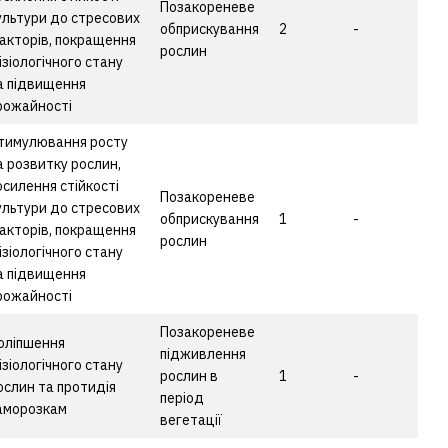
Позакореневе
ультури до стресових
обприскування
2
-
акторів, покращення
рослин
ізіологічного стану
а підвищення
рожайності
тимулювання росту
а розвитку рослин,
осилення стійкості
Позакореневе
ультури до стресових
обприскування
1
-
акторів, покращення
рослин
ізіологічного стану
а підвищення
рожайності
Позакореневе
оліпшення
підживлення
ізіологічного стану
рослин в
1
-
ослин та протидія
період
аморозкам
вегетації