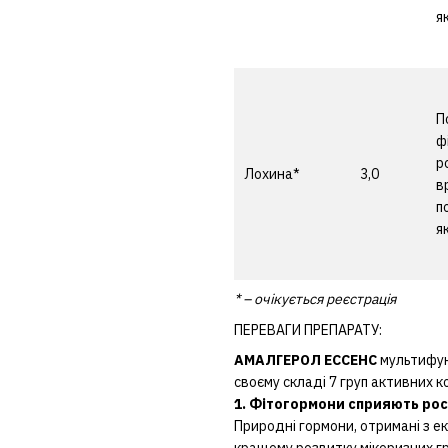
я
П
ф
р
Лохина*
3,0
в
п
я
* – очікується реєстрація
ПЕРЕВАГИ ПРЕПАРАТУ:
А
МАЛГЕРОЛ ЕССЕНС
мультифун
своєму складі 7 груп активних к
1. Фітогормони сприяють рос
Природні гормони, отримані з е
кращому розвитку мікоризних г