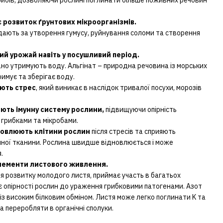
є розвиток ґрунтових мікроорганізмів.
ідають за утворення гумусу, руйнування соломи та створення
ий урожай навіть у посушливий період.
гано утримують воду. Альгінат – природна речовина із морських
имує та зберігає воду.
ують стрес
, який виникає в наслідок тривалої посухи, морозів
юють імунну систему рослини,
підвищуючи опірність
грибками та мікробами.
новлюють клітини рослин
після стресів та сприяють
нної тканини. Рослина швидше відновлюється і може
.
лементи листового живлення.
 розвитку молодого листя, приймає участь в багатьох
яє опірності рослин до ураження грибковими патогенами. Азот
з високим білковим обміном. Листя може легко поглинати K та
а переробляти в органічні сполуки.