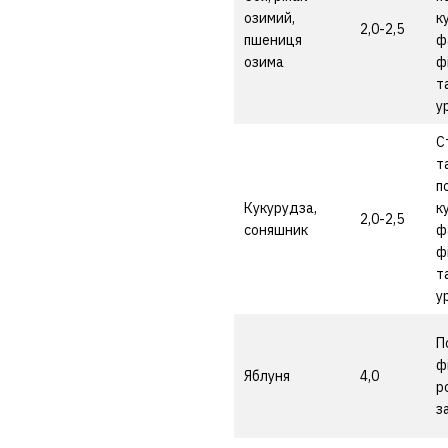
озимий,
к
2,0-2,5
пшениця
ф
озима
ф
т
у
С
т
п
Кукурудза,
к
2,0-2,5
соняшник
ф
ф
т
у
П
ф
Яблуня
4,0
р
з