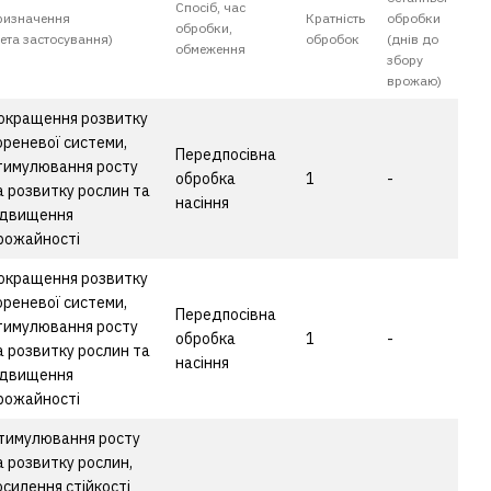
Спосіб, час
ризначення
Кратність
обробки
обробки,
мета застосування)
обробок
(днів до
обмеження
збору
врожаю)
окращення розвитку
ореневої системи,
Передпосівна
тимулювання росту
обробка
1
-
а розвитку рослин та
насіння
ідвищення
рожайності
окращення розвитку
ореневої системи,
Передпосівна
тимулювання росту
обробка
1
-
а розвитку рослин та
насіння
ідвищення
рожайності
тимулювання росту
а розвитку рослин,
осилення стійкості