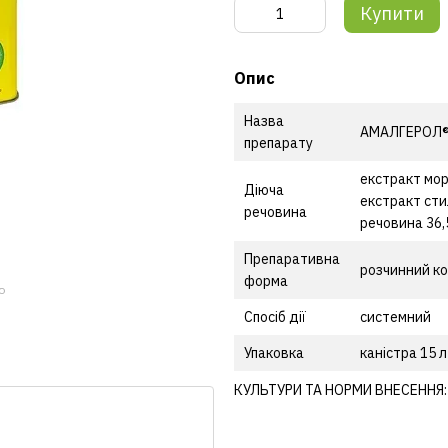
Купити
Опис
Назва
АМАЛГЕРОЛ® 
препарату
екстракт мор
Діюча
екстракт сти
речовина
речовина 36
Препаративна
розчинний к
форма
ю
Спосіб дії
системний
Упаковка
каністра 15 л
КУЛЬТУРИ ТА НОРМИ ВНЕСЕННЯ: