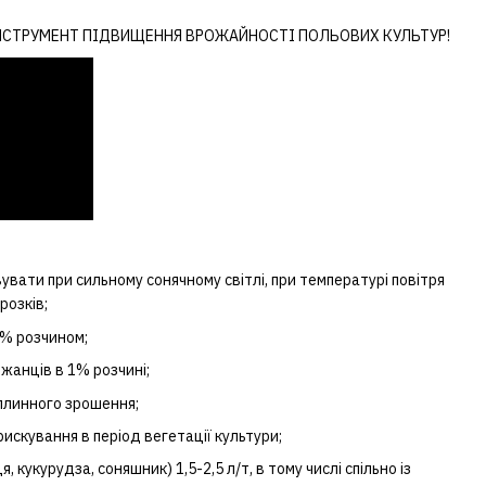
ІНСТРУМЕНТ ПІДВИЩЕННЯ ВРОЖАЙНОСТІ ПОЛЬОВИХ КУЛЬТУР!
вати при сильному сонячному світлі, при температурі повітря
розків;
5% розчином;
жанців в 1% розчині;
плинного зрошення;
искування в період вегетації культури;
, кукурудза, соняшник) 1,5-2,5 л/т, в тому числі спільно із