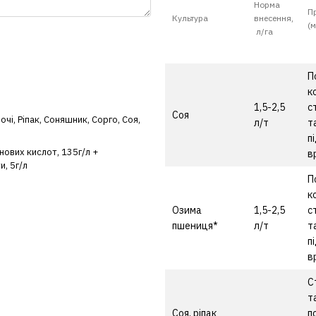
Норма
П
Культура
внесення,
(
л/га
П
к
1,5-2,5
с
Соя
очі
,
Ріпак
,
Соняшник
,
Сорго
,
Соя
,
л/т
т
п
нових кислот, 135г/л +
в
и, 5г/л
П
к
Озима
1,5-2,5
с
пшениця*
л/т
т
п
в
С
т
Соя, ріпак
п