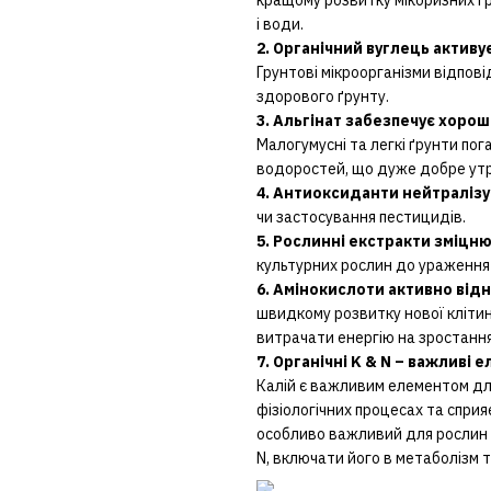
і води.
2. Органічний вуглець активу
Грунтові мікроорганізми відпов
здорового ґрунту.
3. Альгінат забезпечує хорош
Малогумусні та легкі ґрунти по
водоростей, що дуже добре утр
4. Антиоксиданти нейтраліз
чи застосування пестицидів.
5. Рослинні екстракти зміцн
культурних рослин
до ураження 
6. Амінокислоти активно від
швидкому розвитку нової кліти
витрачати енергію на зростання
7. Органічні K & N
– важливі е
Калій є важливим елементом для
фізіологічних процесах та спри
особливо важливий для рослин і
N, включати його в метаболізм т