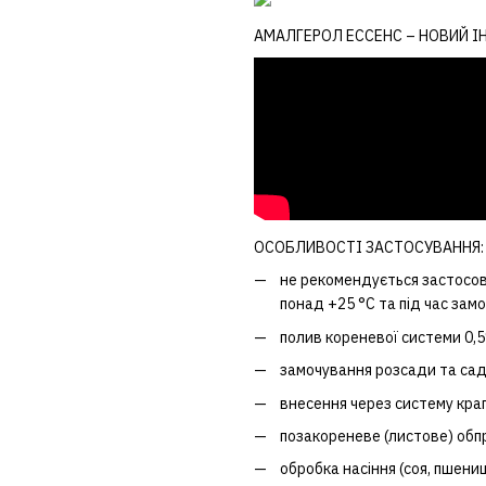
АМАЛГЕРОЛ ЕССЕНС – НОВИЙ 
ОСОБЛИВОСТІ ЗАСТОСУВАННЯ:
не рекомендується застосову
понад +25 °С та під час замо
полив кореневої системи 0,
замочування розсади та сад
внесення через систему кра
позакореневе (листове) обпр
обробка насіння (соя, пшениця