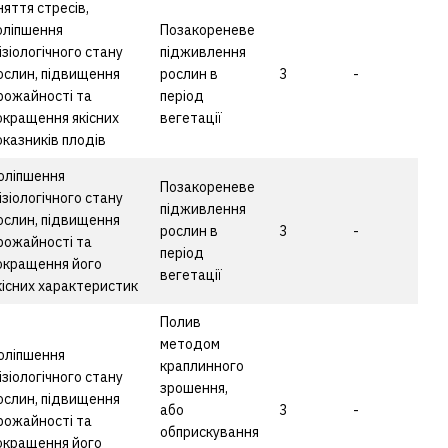
няття стресів,
оліпшення
Позакореневе
ізіологічного стану
підживлення
ослин, підвищення
рослин в
3
-
рожайності та
період
окращення якісних
вегетації
оказників плодів
оліпшення
Позакореневе
ізіологічного стану
підживлення
ослин, підвищення
рослин в
3
-
рожайності та
період
окращення його
вегетації
кісних характеристик
Полив
методом
оліпшення
краплинного
ізіологічного стану
зрошення,
ослин, підвищення
або
3
-
рожайності та
обприскування
окращення його