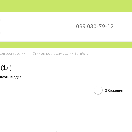
099 030-79-12
ори росту рослин
Стимулятори росту рослин SumiAgro
(1л)
исати відгук
В бажання