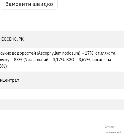
Замовити швидко
ЕССЕНС, РК
ських водоростей (Ascophyllum nodosum) – 17%, стиляж та
ляжу – 83% (N загальний – 3,17%, K2O – 3,67%, органічна
,5%)
онцентрат
Строк
останньої