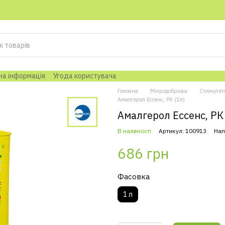
на інформація
Угода користувача
Головна
Мікродобрива
Стимулят
Амалгерол Ессенс, РК (1л)
Амалгерол Ессенс, РК 
В наявності
Артикул: 100913
Нап
686 грн
Фасовка
1 л