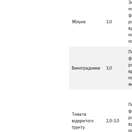
З
п
ф
Яблуня
3,0
р
в
п
п
П
ф
р
Виноградники
3,0
в
п
я
П
ф
Томати
р
відкритого
2,0-3,0
в
ґрунту
п