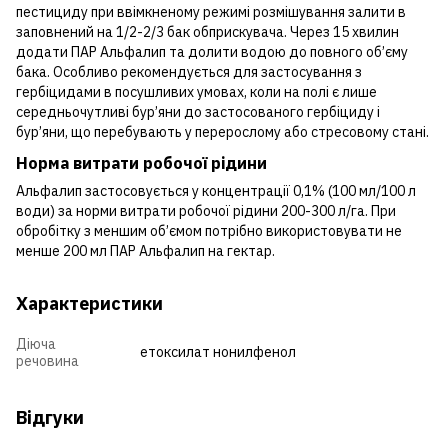
пестициду при ввімкненому режимі розмішування залити в
заповнений на 1/2-2/3 бак обприскувача. Через 15 хвилин
додати ПАР Альфалип та долити водою до повного об’єму
бака. Особливо рекомендується для застосування з
гербіцидами в посушливих умовах, коли на полі є лише
середньочутливі бур’яни до застосованого гербіциду і
бур’яни, що перебувають у перерослому або стресовому стані.
Норма витрати робочої рідини
Альфалип застосовується у концентрації 0,1% (100 мл/100 л
води) за норми витрати робочої рідини 200-300 л/га. При
обробітку з меншим об’ємом потрібно використовувати не
менше 200 мл ПАР Альфалип на гектар.
Характеристики
Діюча
етоксилат нонилфенол
речовина
Відгуки