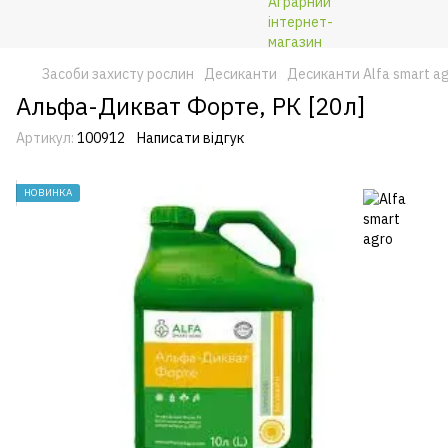
Засоби захисту рослин
Десиканти
Десиканти Alfa smart a
Альфа-Дикват Форте, РК [20л]
Артикул:
100912
Написати відгук
НОВИНКА