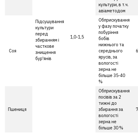
культури, в т.ч.
авіаметодом
Обприскування
Підсушування
у фазу початку
культури
побуріння
перед
1,0-1,5
бобів
збиранням і
нижнього та
часткове
Соя
середнього
знищення
ярусів, за
бур'янів
вологості
зерна не
більше 35-40
%
Обприскування
посівів за 2
тижні до
Пшениця
збирання за
вологості
зерна не
більше 30 %