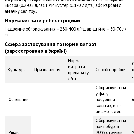
Екстра (0,2-0,3 л/га), ПАР Бустер (0,1-0,2 л/га) або карбамід,
аміачну селітру..
Норма витрати робочої рідини
Надземне обприскування – 250-400 л/га, авіаційне – 50-70 л/
га.
Cфера застосування та норми витрат
(зареєстровано в Україні)
Норма
витрати
Культура
Призначення
Спосіб обробки
о
препарату,
л/га
Обприскування
у фазу
Соняшник
побуріння
кошиків, в т.ч.
авіаметодом
Обприскування
при побурінні
Ріпак
70 % стручків