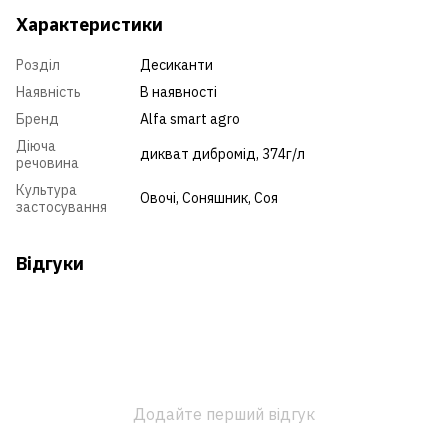
Характеристики
Розділ
Десиканти
Наявність
В наявності
Бренд
Alfa smart agro
Діюча
дикват дибромід, 374г/л
речовина
Культура
Овочі
,
Соняшник
,
Соя
застосування
Відгуки
Додайте перший відгук