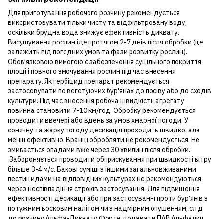
Для приготування робочого розчину рекомендується
використовувати тільки чисту та відфільтровану воду,
оскільки брудна вода знижує ефективність диквату.
Висушування рослин іде протягом 2-7 днів після обробки (це
залежить від погодних умов та фази розвитку рослин).
Обов’язковою вимогою є забезпечення суцільного покриття
площі і повного змочування рослин під час внесення
препарату. Як гербіцид препарат рекомендується
застосовувати по вегетуючих бур'янах до посіву або до сходів
культури. Під час внесення робоча швидкість агрегату
повинна становити 7-10 км/год. Обробку рекомендується
проводити ввечері або вдень за умов хмарної погоди. У
сонячну та жарку погоду десикація проходить швидко, але
менш ефективно. Вранці обробляти не рекомендується. Не
змивається опадами вже через 30 хвилин після обробки.
Забороняється проводити обприскування при швидкості вітру
більше 3-4 м/с. Бакові суміші з іншими загальновживаними
пестицидами на відповідних культурах не рекомендуються
через неспівпадіння строків застосування. Для підвищення
ефективності десикації або при застосуванні проти бур’янів з
потужним восковим налітом чи з надмірним опушенням, слід
до розчину Альфа-Диквату Форте додавати ПАР Альфалип