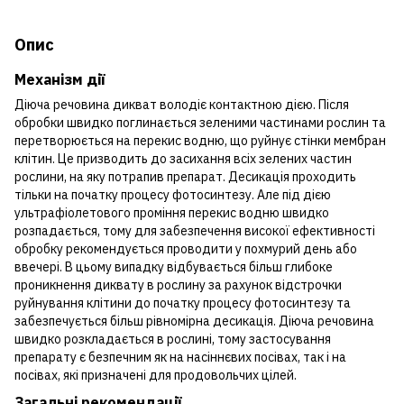
Опис
Механізм дії
Діюча речовина дикват володіє контактною дією. Після
обробки швидко поглинається зеленими частинами рослин та
перетворюється на перекис водню, що руйнує стінки мембран
клітин. Це призводить до засихання всіх зелених частин
рослини, на яку потрапив препарат. Десикація проходить
тільки на початку процесу фотосинтезу. Але під дією
ультрафіолетового проміння перекис водню швидко
розпадається, тому для забезпечення високої ефективності
обробку рекомендується проводити у похмурий день або
ввечері. В цьому випадку відбувається більш глибоке
проникнення диквату в рослину за рахунок відстрочки
руйнування клітини до початку процесу фотосинтезу та
забезпечується більш рівномірна десикація. Діюча речовина
швидко розкладається в рослині, тому застосування
препарату є безпечним як на насіннєвих посівах, так і на
посівах, які призначені для продовольчих цілей.
Загальні рекомендації