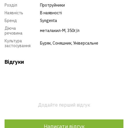
Розділ
Протруйники
Наявність
В наявності
Бренд
Syngenta
Діюча
металакил-М, 350г/л
речовина
Культура
Буряк
,
Соняшник
,
Універсальне
застосування
Відгуки
Додайте перший відгук
Написати відгук