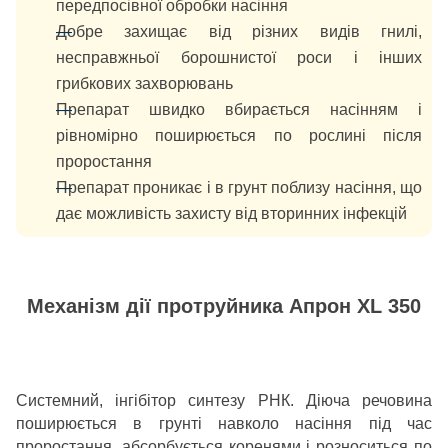
передпосівної обробки насіння
Добре захищає від різних видів гнилі,
несправжньої борошнистої роси і інших
грибкових захворювань
Препарат швидко вбирається насінням і
рівномірно поширюється по рослині після
проростання
Препарат проникає і в грунт поблизу насіння, що
дає можливість захисту від вторинних інфекцій
Механізм дії протруйника Апрон XL 350
Системний, інгібітор синтезу РНК. Діюча речовина
поширюється в грунті навколо насіння під час
проростання, абсорбується коренями і розноситься по