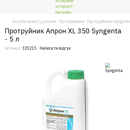
Засоби захисту рослин
Протруйники
Протруйники Syngent
Протруйник Апрон XL 350 Syngenta
- 5 л
Артикул:
101215
Написати відгук