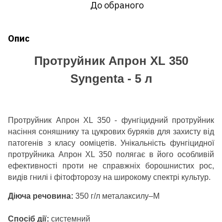
До обраного
Опис
Протруйник Апрон XL 350
Syngenta - 5 л
Протруйник
Апрон XL 350
- фунгіцидний протруйник
насіння соняшнику та цукрових буряків для захисту від
патогенів з класу ооміцетів. Унікальність фунгіцидної
протруйника
Апрон XL 350
полягає в його особливій
ефективності проти не справжніх борошнистих рос,
видів гнилі і фітофторозу на широкому спектрі культур.
Діюча речовина:
350 г/л металаксилу–М
Спосіб дії:
системний