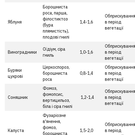
Борошниста
роса, парша,
Обприскуванн
філостиктоз
Яблуня
1,4-1,6
в період
(бура
вегетації
плямистість),
плодові гнилі
Обприскуванн
Оїдіум, сіра
Виноградники
1,0-1,6
в період
гниль
вегетації
Церкоспороз,
Обприскуванн
Буряки
борошниста
0,8-1,4
в період
цукрові
роса
вегетації
Фомоз,
Обприскуванн
фомопсис,
Соняшник
1,2-1,4
в період
вертицильоз,
вегетації
біла і сіра гнилі
Фузаріозне
в'янення,
Обприскуванн
фомоз,
Капуста
1,5-2,0
в період
борошниста