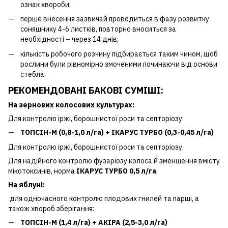
ознак хвороби;
перше внесення зазвичай проводиться в фазу розвитку
соняшнику 4-6 листків, повторно вноситься за
необхідності – через 14 днів;
кількість робочого розчину підбирається таким чином, щоб
рослини були рівномірно змоченими починаючи від основи
стебла.
РЕКОМЕНДОВАНІ БАКОВІ СУМІШІ:
На зернових колосових культурах:
Для контролю іржі, борошнистої роси та септоріозу:
ТОПСІН-М (0,8-1,0 л/га) +
ІКАРУС ТУРБО
(0,3-0,45 л/га)
Для контролю іржі, борошнистої роси та септоріозу.
Для надійного контролю фузаріозу колоса й зменшення вмісту
мікотоксинів, норма
ІКАРУС ТУРБО 0,5 л/га
;
На яблуні:
для одночасного контролю плодових гнилей та парші, а
також хвороб зберігання:
ТОПСІН-М (1,4 л/га) +
АКІРА
(2,5-3,0 л/га)