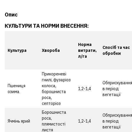
Опис
КУЛЬТУРИ ТА НОРМИ ВНЕСЕННЯ:
Норма
Спосіб та час
Культура
Хвороба
витрати,
обробки
л/га
Прикореневі
гнилі, фузаріоз
Обприскуванн
Пшениця
колоса,
1,2-1,4
в період
озима
борошниста
вегетації
роса,
септоріоз
Борошниста
Обприскуванн
роса,
Ячмінь ярий
1,2-1,4
в період
плямистості
вегетації
листя