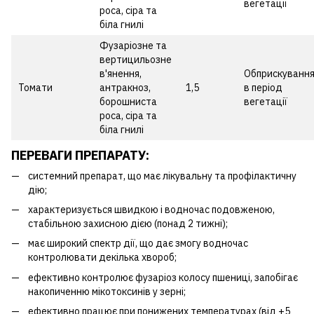
вегетації
роса, сіра та
біла гнилі
Фузаріозне та
вертицильозне
в'янення,
Обприскуванн
Томати
антракноз,
1,5
в період
борошниста
вегетації
роса, сіра та
біла гнилі
ПЕРЕВАГИ ПРЕПАРАТУ:
системний препарат, що має лікувальну та профілактичну
дію;
характеризується швидкою і водночас подовженою,
стабільною захисною дією (понад 2 тижні);
має широкий спектр дії, що дає змогу водночас
контролювати декілька хвороб;
ефективно контролює фузаріоз колосу пшениці, запобігає
накопиченню мікотоксинів у зерні;
ефективно працює при понижених температурах (від +5