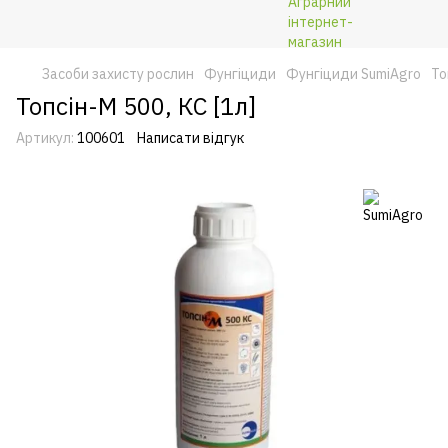
Засоби захисту рослин
Фунгіциди
Фунгіциди SumiAgro
То
Топсін-М 500, КС [1л]
Артикул:
100601
Написати відгук