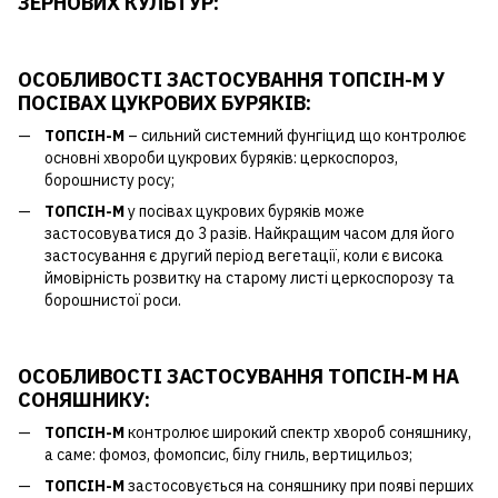
ЗЕРНОВИХ КУЛЬТУР:
ОСОБЛИВОСТІ ЗАСТОСУВАННЯ ТОПСІН-М У
ПОСІВАХ ЦУКРОВИХ БУРЯКІВ:
ТОПСІН-М
– сильний системний фунгіцид що контролює
основні хвороби цукрових буряків: церкоспороз,
борошнисту росу;
ТОПСІН-М
у посівах цукрових буряків може
застосовуватися до 3 разів. Найкращим часом для його
застосування є другий період вегетації, коли є висока
ймовірність розвитку на старому листі церкоспорозу та
борошнистої роси.
ОСОБЛИВОСТІ ЗАСТОСУВАННЯ ТОПСІН-М НА
СОНЯШНИКУ:
ТОПСІН-М
контролює широкий спектр хвороб соняшнику,
а саме: фомоз, фомопсис, білу гниль, вертицильоз;
ТОПСІН-М
застосовується на соняшнику при появі перших