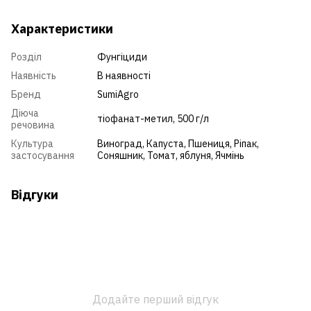
Характеристики
Розділ
Фунгіциди
Наявність
В наявності
Бренд
SumiAgro
Діюча
тіофанат-метил, 500 г/л
речовина
Культура
Виноград
,
Капуста
,
Пшениця
,
Ріпак
,
застосування
Соняшник
,
Томат
,
яблуня
,
Ячмінь
Відгуки
Додайте перший відгук