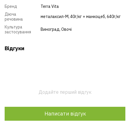
Бренд
Terra Vita
Діюча
металаксил-М, 40г/кг + манкоцеб, 640г/кг
речовина
Культура
Виноград
,
Овочі
застосування
Відгуки
Додайте перший відгук
Написати відгук