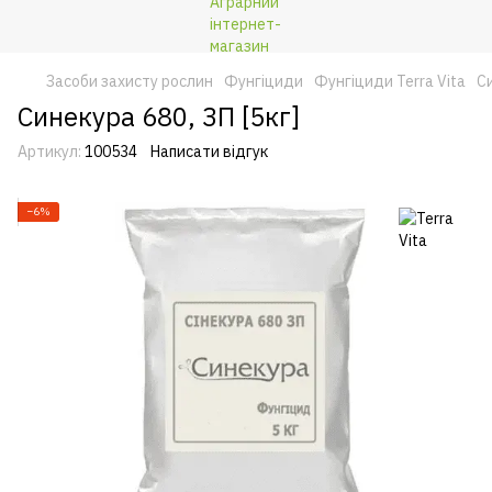
Засоби захисту рослин
Фунгіциди
Фунгіциди Terra Vita
Си
Синекура 680, ЗП [5кг]
Артикул:
100534
Написати відгук
−6%