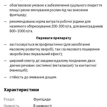
обов’язковою умовою є забезпечення суцільного покриття
площі і рясне змочування рослин під час внесення
фунгіциду;
рекомендована норма витрати робочої рідини для
наземного обприскування 200-300 л/га, для виноградників
800–1000 л/га.
Переваги препарату
застосовується як профілактично (для запобігання
масовому розвитку хвороб), так і за масового поширення
хвороби (має лікувальний ефект);
широкий спектр дії завдяки вдалому поєднанню двох
діючих речовин: системної (металаксил) та контактної
(манкоцеб);
стійкість до змивання дощем.
Характеристики
Розділ
Фунгіциди
Наявність
В наявності