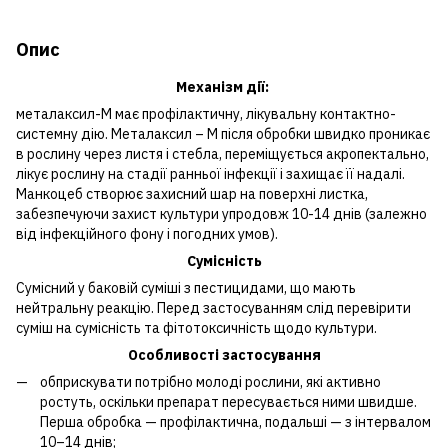
Опис
Механізм дії:
металаксил-М має профілактичну, лікувальну контактно-
системну дію. Металаксил – М після обробки швидко проникає
в рослину через листя і стебла, переміщується акропектально,
лікує рослину на стадії ранньої інфекції і захищає її надалі.
Манкоцеб створює захисний шар на поверхні листка,
забезпечуючи захист культури упродовж 10-14 днів (залежно
від інфекційного фону і погодних умов).
Сумісність
Сумісний у баковій суміші з пестицидами, що мають
нейтральну реакцію. Перед застосуванням слід перевірити
суміш на сумісність та фітотоксичність щодо культури.
Особливості застосування
обприскувати потрібно молоді рослини, які активно
ростуть, оскільки препарат пересувається ними швидше.
Перша обробка — профілактична, подальші — з інтервалом
10–14 днів;