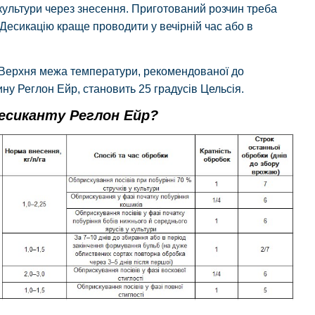
 культури через знесення. Приготований розчин треба
Десикацію краще проводити у вечірній час або в
Верхня межа температури, рекомендованої до
ну Реглон Ейр, становить 25 градусів Цельсія.
есиканту Реглон Ейр?