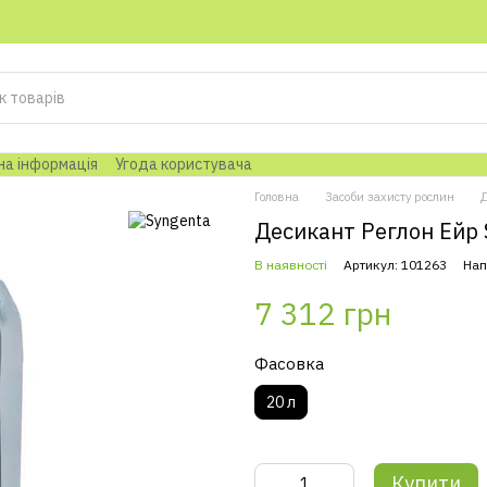
на інформація
Угода користувача
Головна
Засоби захисту рослин
Десикант Реглон Ейр S
В наявності
Артикул: 101263
Нап
7 312 грн
Фасовка
20 л
Купити