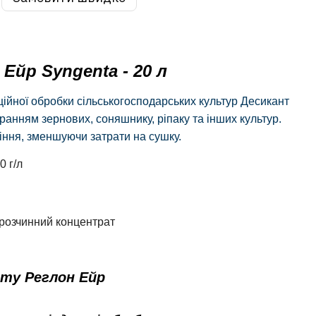
Ейр Syngenta - 20 л
ійної обробки сільськогосподарських культур Десикант
анням зернових, соняшнику, ріпаку та інших культур.
іння, зменшуючи затрати на сушку.
0 г/л
 розчинний концентрат
нту Реглон Ейр