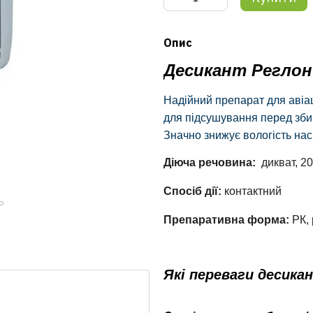
Опис
Десикант Реглон 
Надійний препарат для авіац
для підсушування перед збир
Значно знижує вологість нас
Діюча речовина:
дикват, 20
Спосіб дії:
контактний
ю
Препаративна форма:
РК,
Які переваги десика