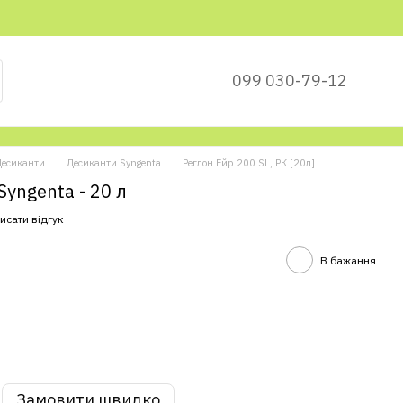
099 030-79-12
Десиканти
Десиканти Syngenta
Реглон Ейр 200 SL, РК [20л]
yngenta - 20 л
исати відгук
В бажання
Замовити швидко