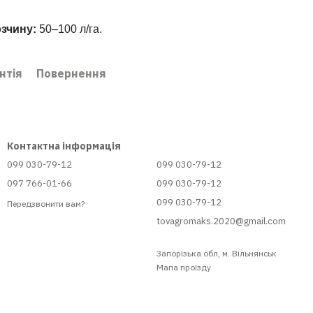
озчину:
50–100 л/га.
нтія
Повернення
Контактна інформація
099 030-79-12
099 030-79-12
097 766-01-66
099 030-79-12
099 030-79-12
Передзвонити вам?
tovagromaks.2020@gmail.com
Запорізька обл, м. Вільнянськ
Мапа проїзду