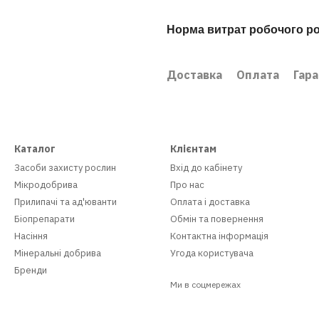
Норма витрат робочого р
Доставка
Оплата
Гара
Каталог
Клієнтам
Засоби захисту рослин
Вхід до кабінету
Мікродобрива
Про нас
Прилипачі та ад'юванти
Оплата і доставка
Біопрепарати
Обмін та повернення
Насіння
Контактна інформація
Мінеральні добрива
Угода користувача
Бренди
Ми в соцмережах