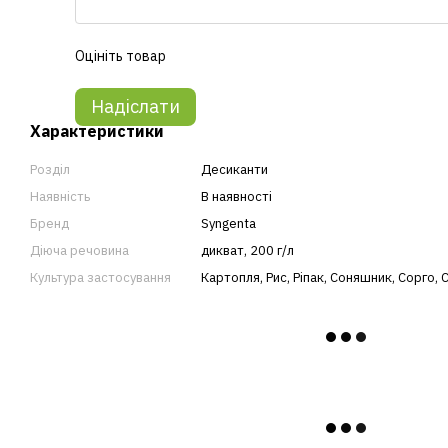
Оцініть товар
Надіслати
Характеристики
Розділ
Десиканти
Наявність
В наявності
Бренд
Syngenta
Діюча речовина
дикват, 200 г/л
Культура застосування
Картопля
,
Рис
,
Ріпак
,
Соняшник
,
Сорго
,