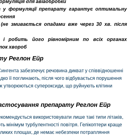
ормуляція для авіаобробки
в у формуляції препарату гарантує оптимальну
несення
(не змивається опадами вже через 30 хв. після
 і робить його рівномірним по всіх органах
ток хвороб
нту Реглон Ейр
Сингента забезпечує речовина дикват у співвідношенні
идко її поглинають, після чого відбувається порушення
ож утворюються супероксиди, що руйнують клітини
застосування препарату Реглон Ейр
комендується використовувати лише такі типи літаків,
ють мінімум турбулентності повітря. Гелікоптери краще
ликих площах, де немає небезпеки потрапляння