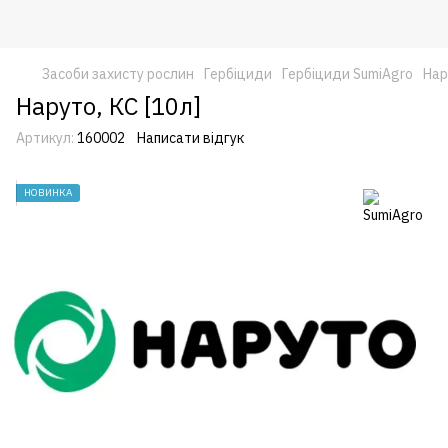
Засоби захисту рослин
Гербіциди
Гербіциди SumiAgro
Нар
Наруто, КС [10л]
Артикул:
160002
Написати відгук
НОВИНКА