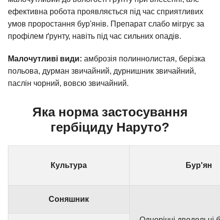
ефективна робота проявляється під час сприятливих
умов проростання бур'янів. Препарат слабо мігрує за
профілем ґрунту, навіть під час сильних опадів.
Малочутливі види:
амброзія полиннолистая, берізка
польова, дурман звичайний, дурнишник звичайний,
паслін чорний, вовсю звичайний.
Яка норма застосування
гербіциду Наруто?
Культура
Бур'ян
Соняшник
Однорічні дводольні 