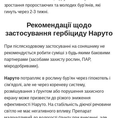
зростання проростаючих та молодих бур'янів, які
гинуть через 2-3 тижні.
Рекомендації щодо
застосування гербіциду Наруто
При післясходовому застосуванні на соняшнику не
рекомендується робити суміші з будь-якими баковими
партнерами (засобами захисту рослин, ПАР,
мікродобривами).
Наруто
потрапляє в рослину бур'ян через гіпокотель і
сім'ядолі, але не через кореневу систему,
розмішування з ґрунтом або порушення захисного
екрану може призвести до різкого зниження
ефективності Наруто. На стабільність діючої речовини
світло не має негативного впливу. Препарат
малочутливий до вологості ґрунту при внесенні, але