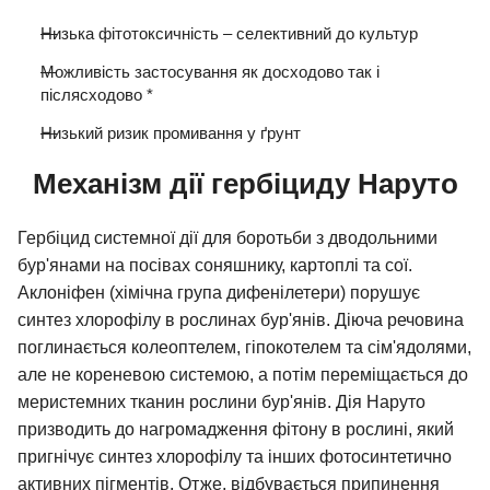
Низька фітотоксичність – селективний до культур
Можливість застосування як досходово так і
післясходово *
Низький ризик промивання у ґрунт
Механізм дії гербіциду Наруто
Гербіцид системної дії для боротьби з дводольними
бур'янами на посівах соняшнику, картоплі та сої.
Аклоніфен (хімічна група дифенілетери) порушує
синтез хлорофілу в рослинах бур'янів. Діюча речовина
поглинається колеоптелем, гіпокотелем та сім'ядолями,
але не кореневою системою, а потім переміщається до
меристемних тканин рослини бур'янів. Дія Наруто
призводить до нагромадження фітону в рослині, який
пригнічує синтез хлорофілу та інших фотосинтетично
активних пігментів. Отже, відбувається припинення