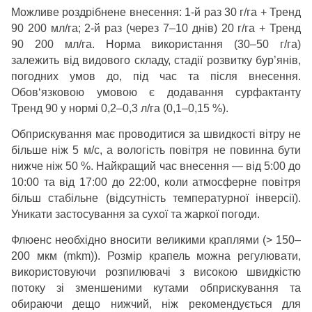
Можливе роздрібнене внесення:
1-й раз 30 г/га + Тренд
90 200 мл/га; 2-й раз (через 7–10 днів) 20 г/га + Тренд
90 200 мл/га. Норма
використання (30–50 г/га)
залежить від видового складу, стадії розвитку бур’янів,
погодних умов до, під час та після внесення.
Обов‘язковою умовою є додавання сурфактанту
Тренд
90 у нормі 0,2–0,3 л/га (0,1–0,15 %).
Обприскування має проводитися за швидкості вітру не
більше ніж 5 м/с, а вологість повітря не повинна бути
нижче ніж 50 %. Найкращий час внесення — від 5:00 до
10:00 та від 17:00 до 22:00, коли атмосферне повітря
більш стабільне (відсутність температурної інверсії).
Уникати застосування за сухої та жаркої погоди.
Флюенс
необхідно вносити великими краплями (> 150–
200 мкм (mkm)). Розмір крапель можна регулювати,
використовуючи розпилювачі з високою швидкістю
потоку зі зменшеними кутами обприскування та
обираючи дещо нижчий, ніж рекомендується для