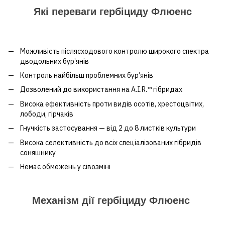
Які переваги гербіциду Флюенс
Можливість післясходового контролю широкого спектра
дводольних бур’янів
Контроль найбільш проблемних бур’янів
Дозволений до використання на A.I.R.™ гібридах
Висока ефективність проти видів осотів, хрестоцвітих,
лободи, гірчаків
Гнучкість застосування — від 2 до 8 листків культури
Висока селективність до всіх спеціалізованих гібридів
соняшнику
Немає обмежень у сівозміні
Механізм дії гербіциду Флюенс