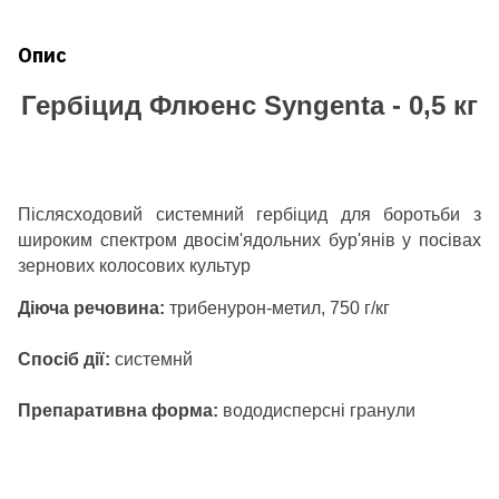
Опис
Гербіцид Флюенс Syngenta - 0,5 кг
Післясходовий системний гербіцид для боротьби з
широким спектром двосім'ядольних бур'янів у посівах
зернових колосових культур
Д
іюча речовина:
трибенурон-метил, 750 г/кг
Спосіб дії:
системнй
П
репаративна форма:
вододисперсні гранули