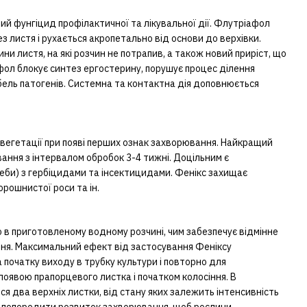
ий фунгіцид профілактичної та лікувальної дії. Флутріафол
з листя і рухається акропетально від основи до верхівки.
ини листя, на які розчин не потрапив, а також новий приріст, що
афол блокує синтез ергостерину, порушує процес ділення
ибель патогенів. Системна та контактна дія доповнюється
 вегетації при появі перших ознак захворювання. Найкращий
ння з інтервалом обробок 3-4 тижні. Доцільним є
реби) з гербіцидами та інсектицидами. Фенікс захищає
орошнистої роси та ін.
ю в приготовленому водному розчині, чим забезпечує відмінне
ня. Максимальний ефект від застосування Феніксу
 початку виходу в трубку культури і повторно для
появою прапорцевого листка і початком колосіння. В
 два верхніх листки, від стану яких залежить інтенсивність
 попередити розвиток захворювання, щоб рослини