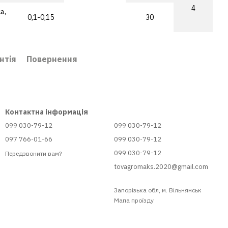
4
а,
0,1-0,15
30
нтія
Повернення
Контактна інформація
099 030-79-12
099 030-79-12
097 766-01-66
099 030-79-12
099 030-79-12
Передзвонити вам?
tovagromaks.2020@gmail.com
Запорізька обл, м. Вільнянськ
Мапа проїзду