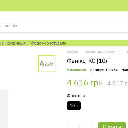
на інформація
Угода користувача
Головна
Засоби захисту рослин
Фенікс, КС [10л]
В наявності
Артикул: 100484
Нап
4 616 грн
4 817 
Фасовка
10 л
Купити