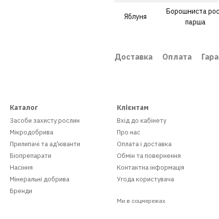
Борошниста рос
Яблуня
парша
Доставка
Оплата
Гара
Каталог
Клієнтам
Засоби захисту рослин
Вхід до кабінету
Мікродобрива
Про нас
Прилипачі та ад'юванти
Оплата і доставка
Біопрепарати
Обмін та повернення
Насіння
Контактна інформація
Мінеральні добрива
Угода користувача
Бренди
Ми в соцмережах