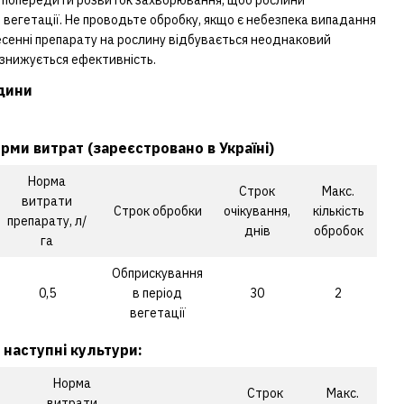
вегетації. Не проводьте обробку, якщо є небезпека випадання
есенні препарату на рослину відбувається неоднаковий
і знижується ефективність.
ідини
.
ми витрат (зареєстровано в Україні)
Норма
Строк
Макс.
витрати
Строк обробки
очікування,
кількість
препарату, л/
днів
обробок
га
Обприскування
0,5
в період
30
2
вегетації
 наступні культури:
Норма
Строк
Макс.
витрати