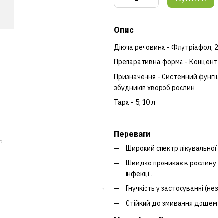
Опис
Діюча речовина - Флутріафол, 2
Препаративна форма - Концентр
Призначення - Системний фунгіц
збудників хвороб рослин
Тара - 5; 10 л
Переваги
ю
Широкий спектр лікувальної д
Швидко проникає в рослину і
інфекції.
Гнучкість у застосуванні (н
Стійкий до змивання дощем 