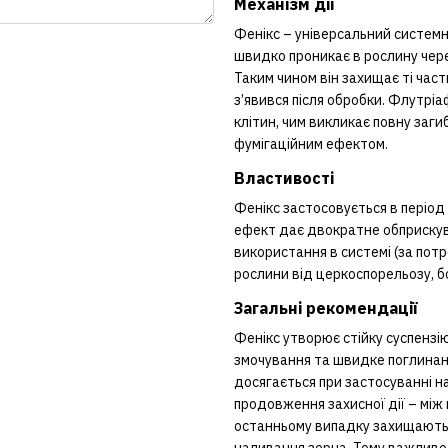
Механізм дії
Фенікс – універсальний системн
швидко проникає в рослину чере
Таким чином він захищає ті част
з’явився після обробки. Флутрі
клітин, чим викликає повну заг
фумігаційним ефектом.
Властивості
Фенікс застосовується в період
ефект дає двократне обприскува
використання в системі (за пот
рослини від церкоспорельозу, б
Загальні рекомендації
Фенікс утворює стійку суспензі
змочування та швидке поглинан
досягається при застосуванні на
продовження захисної дії – між 
останньому випадку захищаються
наливання зерна. Тому важливо