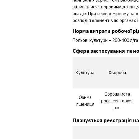
залишалися здоровими до кінця 
опадів. При нерівномірному нан
розподіл елементів по органах 
Норма витрати робочої р
Польові культури – 200-400 л/га
Cфера застосування та нор
Культура
Хвороба
Борошниста
Озима
роса, септоріоз,
пшениця
іржа
Планується реєстрація на