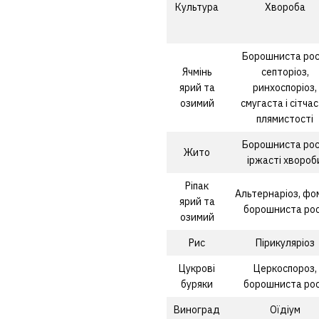
Культура
Хвороба
Борошниста рос
Ячмінь
септоріоз,
ярий та
ринхоспоріоз,
озимий
смугаста і сітча
плямистості
Борошниста рос
Жито
іржасті хвороб
Ріпак
Альтернаріоз, фо
ярий та
борошниста ро
озимий
Рис
Пірикуляріоз
Цукрові
Церкоспороз,
буряки
борошниста ро
Виноград
Оїдіум