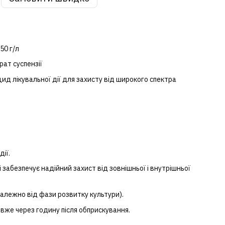
50 г/л
ат суспензії
ид лікувальної дії для захисту від широкого спектра
ії.
 забезпечує надійний захист від зовнішньої і внутрішньої
езалежно від фази розвитку культури).
вже через годину після обприскування.