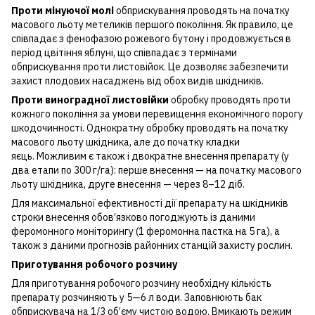
Проти мінуючої молі
обприскування проводять на початку
масового льоту метеликів першого покоління. Як правило, це
співпадає з фенофазою рожевого бутону і продовжується в
період цвітіння яблуні, що співпадає з термінами
обприскування проти листовійок. Це дозволяє забезпечити
захист плодових насаджень від обох видів шкідників.
Проти виноградної листовійки
обробку проводять проти
кожного покоління за умови перевищення економічного порогу
шкодочинності. Однократну обробку проводять на початку
масового льоту шкідника, але до початку кладки
яєць. Можливим є також і двократне внесення препарату (у
два етапи по 300 г/га): перше внесення — на початку масового
льоту шкідника, друге внесення — через 8–12 діб.
Для максимальної ефективності дії препарату на шкідників
строки внесення обов’язково погоджують із даними
феромонного моніторингу (1 феромонна пастка на 5 га), а
також з даними прогнозів районних станцій захисту рослин.
Приготування робочого розчину
Для приготування робочого розчину необхідну кількість
препарату розчиняють у 5—6 л води. Заповнюють бак
обприскувача на 1/3 об’єму чистою водою. Вмикають режим