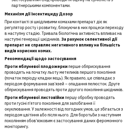
партнерськими компонентами.
Механ
і
зм д
ії інсектициду Дозор
При контакті зі шкідливими комахами препарат діє як
регулятор росту і розвитку, блокуючи в них процеси переходу
в наступну стадію. Тривала біологічна активність впливає на
наступні генерації шкідників.
За рахунок селективної дії
препарат не справляє негативного впливу на більшість
видів корисних комах.
Рекомендації щодо застосування
Проти яблуневої плодожерки
перше обприскування
проводять на початку льоту метеликів першого покоління
(початок періоду кладки яєць). Як правило, це співпадає з
періодом формування зав’язей – опадання пелюсток. Друге
обприскування проводять проти другого покоління шкідників.
Проти яблуневої листовійки
першу обробку проводять
проти гусіні п’ятого покоління для запобігання її
окуклювання. У залежності від погодних умов, це збігається з
періодом цвітіння або після нього. Для боротьби з наступним
поколінням обов’язковим є застосування даних феромонного
моніторингу.