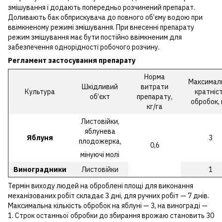
змішування і додають попередньо розчинений препарат.
Доливають бак обприскувача до повного об’єму водою при
ввімкненому режимі змішування. При внесенні препарату
режим змішування має бути постійно ввімкненим для
забезпечення однорідності робочого розчину.
Регламент застосування препарату
Норма
Максимал
Шкідливий
витрати
Культура
кратніс
об’єкт
препарату,
обробок,
кг/га
Листовійки,
яблунева
Яблуня
3
плодожерка,
0,6
мінуючі молі
Виноградники
Листовійки
1
Термін виходу людей на оброблені площі для виконання
механізованих робіт складає 3 дні, для ручних робіт — 7 днів.
Максимальна кількість обробок на яблуні — 3, на винограді —
1. Строк останньої обробки до збирання врожаю становить 30