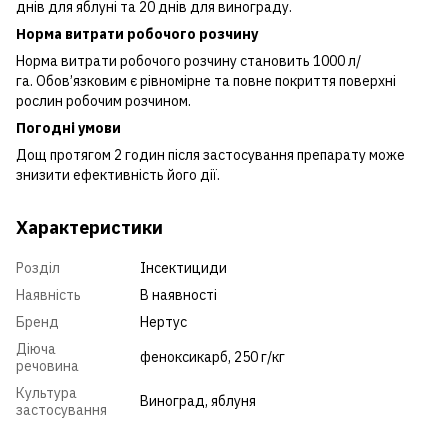
днів для яблуні та 20 днів для винограду.
Норма витрати робочого розчину
Норма витрати робочого розчину становить 1000 л/
га. Обов’язковим є рівномірне та повне покриття поверхні
рослин робочим розчином.
Погодні умови
Дощ протягом 2 годин після застосування препарату може
знизити ефективність його дії.
Характеристики
Розділ
Інсектициди
Наявність
В наявності
Бренд
Нертус
Діюча
феноксикарб, 250 г/кг
речовина
Культура
Виноград
,
яблуня
застосування